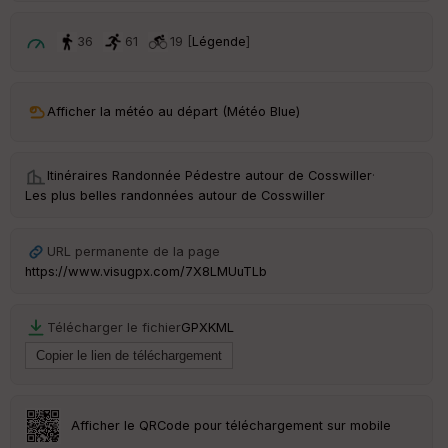
p
ar
t
36
61
19 [
Légende
]
ar
ri
v
Afficher la météo au départ (Météo Blue)
é
e
Itinéraires Randonnée Pédestre autour de
Cosswiller
·
C
Les plus belles randonnées autour de Cosswiller
ou
le
ur
URL permanente de la page
https://www.visugpx.com/7X8LMUuTLb
Télécharger le fichier
GPX
KML
Ep
ai
ss
eu
r
Afficher le QRCode pour téléchargement sur mobile