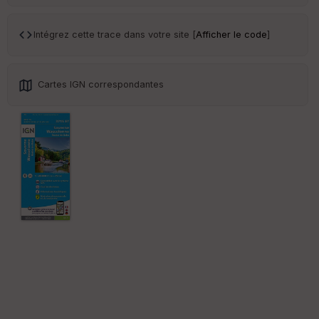
Tr
an
sp
Intégrez cette trace dans votre site [
Afficher le code
]
ar
en
ce
Cartes IGN correspondantes
Po
int
illé
s
S
e
n
s
St
re
et
Vi
e
w