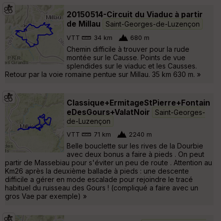
20150514-Circuit du Viaduc à partir
de Millau
Saint-Georges-de-Luzençon
VTT
34 km
680 m
Chemin difficile à trouver pour la rude
montée sur le Causse. Points de vue
splendides sur le viaduc et les Causses.
Retour par la voie romaine pentue sur Millau. 35 km 630 m. »
Classique+ErmitageStPierre+Fontain
eDesGours+ValatNoir
Saint-Georges-
de-Luzençon
VTT
71 km
2240 m
Belle bouclette sur les rives de la Dourbie
avec deux bonus a faire à pieds . On peut
partir de Massebiau pour s'éviter un peu de route . Attention au
Km26 après la deuxième ballade à pieds : une descente
difficile a gérer en mode escalade pour rejoindre le tracé
habituel du ruisseau des Gours ! (compliqué a faire avec un
gros Vae par exemple) »