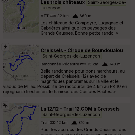
Les trois châteaux
Saint-Georges-de-
Luzençon
VTT
32 km
660 m
Les châteaux de Compeyre, Lugagnac et
Cabrières ainsi que les paysages des
Grands Causses. Bonne petite rando. »
Creissels - Cirque de Boundoualou
Saint-Georges-de-Luzençon
Randonnée Pédestre
15 km
740 m
Belle randonnée pour bons marcheurs, au
départ de Creissels (12) avec de
magnifiques panoramas sur la ville et le
viaduc de Millau. Possibilité de raccourcir de 4 km au PK 10 en
rejoignant directement le hameau des Combes Hautes. »
La 12/12 - Trail 12.COM à Creissels
Saint-Georges-de-Luzençon
Trail
12 km
810 m
Pour les accrocs des Grands Causses, des
grands espaces et panoramas, nouveau