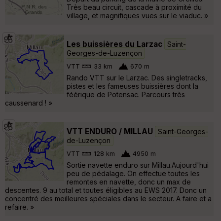
Très beau circuit, cascade à proximité du
village, et magnifiques vues sur le viaduc. »
Les buissières du Larzac
Saint-
Georges-de-Luzençon
VTT
33 km
670 m
Rando VTT sur le Larzac. Des singletracks,
pistes et les fameuses buissières dont la
féérique de Potensac. Parcours très
caussenard ! »
VTT ENDURO / MILLAU
Saint-Georges-
de-Luzençon
VTT
128 km
4950 m
Sortie navette enduro sur Millau.Aujourd'hui
peu de pédalage. On effectue toutes les
remontes en navette, donc un max de
descentes. 9 au total et toutes éligibles au EWS 2017. Donc un
concentré des meilleures spéciales dans le secteur. A faire et a
refaire. »