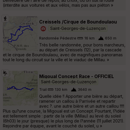
belvédère de l'aire de repos; au choix, ou on suit la route
(interdite aux voitures et aux vélos, mais pas aux piéton »
Creissels /Cirque de Boundoulaou
Saint-Georges-de-Luzençon
Randonnée Pédestre
16 km
650 m
Très belle randonnée, pour bons marcheurs,
au départ de Creissels (12), par la cascade
et le cirque de Boundoulaou, avec de magnifiques panoramas
tout le long du circuit sur la ville et le viaduc de Millau. »
Migoual Concept Race - OFFICIEL
Saint-Georges-de-Luzençon
Trail
130 km
3640 m
Quelle idée !! Apporter une bière au départ,
ramener un caillou à l?arrivée et repartir
avec ?. une autre bière et un autre caillou !!!!!
Plus qu?une course, la Migoual est un Concept. Pourtant, l?idée
est tellement simple : partir de la ville (Millau) au levé du soleil
(6h03) le jour (presque) le plus long de l?année (11 juillet 2021).
Rejoindre par équipe, avant le couché du soleil, u »