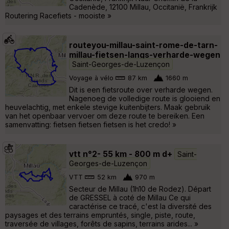
Cadenède, 12100 Millau, Occitanië, Frankrijk
Routering Racefiets - mooiste »
routeyou-millau-saint-rome-de-tarn-
millau-fietsen-langs-verharde-wegen
Saint-Georges-de-Luzençon
Voyage à vélo
87 km
1660 m
Dit is een fietsroute over verharde wegen.
Nagenoeg de volledige route is glooiend en
heuvelachtig, met enkele stevige kuitenbijters. Maak gebruik
van het openbaar vervoer om deze route te bereiken. Een
samenvatting: fietsen fietsen fietsen is het credo! »
vtt n°2- 55 km - 800 m d+
Saint-
Georges-de-Luzençon
VTT
52 km
970 m
Secteur de Millau (1h10 de Rodez). Départ
de GRESSEL à coté de Millau Ce qui
caractérise ce tracé, c'est la diversité des
paysages et des terrains empruntés, single, piste, route,
traversée de villages, forêts de sapins, terrains arides... »