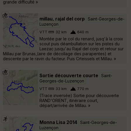
grande difficulté »
millau, rajal del corp
Saint-Georges-de-
Luzençon
VTT
32 km
640 m
Montée par le col du renard, jusq'à la croix
scout puis déambullation sur les pistes du
Laezac jusqu'au Rajal del corp et retour sur
Millau par Brunas,(aire de décollage des parapentes) et
descente par le ravin du facteur. Puis Crteissels et Millau. »
Sortie découverte courte
Saint-
Georges-de-Luzençon
VTT
33 km
770 m
(Trace inversée) Sortie pour découverte
RAND'ORIENT, itinéraire court,
départ/arrivée de Millau. »
Monna Lisa 2014
Saint-Georges-de-
Luzençon