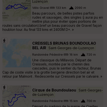
Luzençon
Vélo Gravel
133 km
2090 m
Beau parcours, de belles pistes parfois
rudes et sauvages, des singles (j aurai pu en
mettre plus pour éviter qqes portions de
routes sans circulation).bref un beau parcours de Gravel façon
houblon tour. Au final 133 kms et 2400M D+. »
CREISSELS BRUNAS BOUNDOULAO
BEL AIR
Saint-Georges-de-Luzençon
Randonnée Pédestre
16 km
720 m
Une classique du Millavois. Départ de
Creissels, montée par le chemin des
cascades, puis le sentier du facteur, Brunas
Cap de coste visite à la grotte bergerie direction bel air et
retour par Malmont . Redescente sur Creissels par le calvaire. »
Cirque de Boundoulaou
Saint-Georges-
de-Luzençon
Randonnée Pédestre
15 km
700 m
Départ du parking de la mairie de Creilles.