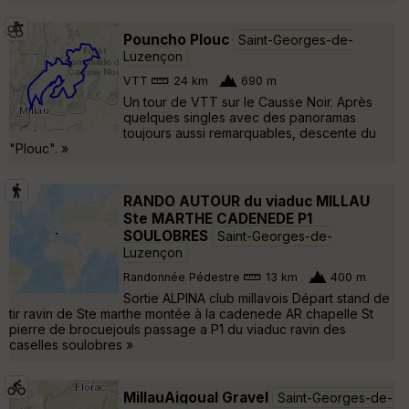
Pouncho Plouc
Saint-Georges-de-
Luzençon
VTT
24 km
690 m
Un tour de VTT sur le Causse Noir. Après
quelques singles avec des panoramas
toujours aussi remarquables, descente du
"Plouc". »
RANDO AUTOUR du viaduc MILLAU
Ste MARTHE CADENEDE P1
SOULOBRES
Saint-Georges-de-
Luzençon
Randonnée Pédestre
13 km
400 m
Sortie ALPINA club millavois Départ stand de
tir ravin de Ste marthe montée à la cadenede AR chapelle St
pierre de brocuejouls passage a P1 du viaduc ravin des
caselles soulobres »
MillauAigoual Gravel
Saint-Georges-de-