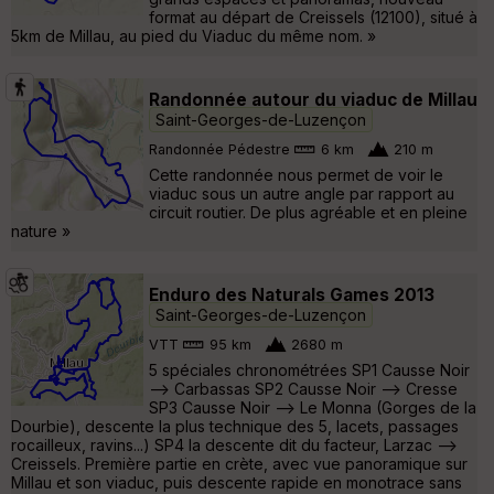
format au départ de Creissels (12100), situé à
5km de Millau, au pied du Viaduc du même nom. »
Randonnée autour du viaduc de Millau
Saint-Georges-de-Luzençon
Randonnée Pédestre
6 km
210 m
Cette randonnée nous permet de voir le
viaduc sous un autre angle par rapport au
circuit routier. De plus agréable et en pleine
nature »
Enduro des Naturals Games 2013
Saint-Georges-de-Luzençon
VTT
95 km
2680 m
5 spéciales chronométrées SP1 Causse Noir
--> Carbassas SP2 Causse Noir --> Cresse
SP3 Causse Noir --> Le Monna (Gorges de la
Dourbie), descente la plus technique des 5, lacets, passages
rocailleux, ravins...) SP4 la descente dit du facteur, Larzac -->
Creissels. Première partie en crète, avec vue panoramique sur
Millau et son viaduc, puis descente rapide en monotrace sans