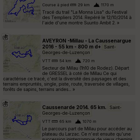
Course à pied
29 km
1170 m
Tracé du trail "La Monna Lisa" du Festival
des Templiers 2014. Repéré le 12/10/2014 à
l'aide d'une montre Suunto Ambit 2. »
AVEYRON -Millau - La Caussenargue
2016 - 55 km - 800 m d+
Saint-
Georges-de-Luzençon
VTT
54 km
720 m
Secteur de Millau (1h10 de Rodez). Départ
de GRESSEL à coté de Millau Ce qui
caractérise ce tracé, c'est la diversité des paysages et des
terrains empruntés, single, piste, route, traversée de villages,
forêts de sapins, terrains arides... »
Caussenarde 2014. 65 km.
Saint-
Georges-de-Luzençon
VTT
65 km
1070 m
Le parcours part de Millau pour accéder au
plateau du Larzac. Ce n'est ensuite qu'une
succession ininterrompue de vieux chemins