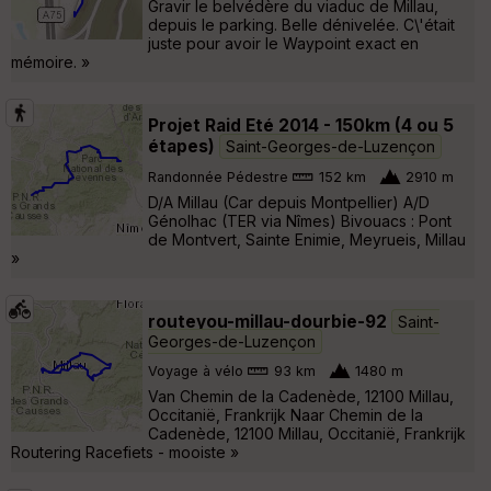
Gravir le belvédère du viaduc de Millau,
depuis le parking. Belle dénivelée. C\'était
juste pour avoir le Waypoint exact en
mémoire. »
Projet Raid Eté 2014 - 150km (4 ou 5
étapes)
Saint-Georges-de-Luzençon
Randonnée Pédestre
152 km
2910 m
D/A Millau (Car depuis Montpellier) A/D
Génolhac (TER via Nîmes) Bivouacs : Pont
de Montvert, Sainte Enimie, Meyrueis, Millau
»
routeyou-millau-dourbie-92
Saint-
Georges-de-Luzençon
Voyage à vélo
93 km
1480 m
Van Chemin de la Cadenède, 12100 Millau,
Occitanië, Frankrijk Naar Chemin de la
Cadenède, 12100 Millau, Occitanië, Frankrijk
Routering Racefiets - mooiste »