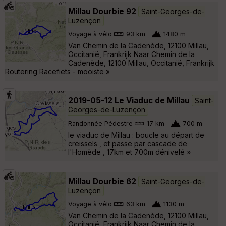
Millau Dourbie 92
Saint-Georges-de-
Luzençon
Voyage à vélo
93 km
1480 m
Van Chemin de la Cadenède, 12100 Millau,
Occitanië, Frankrijk Naar Chemin de la
Cadenède, 12100 Millau, Occitanië, Frankrijk
Routering Racefiets - mooiste »
2019-05-12 Le Viaduc de Millau
Saint-
Georges-de-Luzençon
Randonnée Pédestre
17 km
700 m
le viaduc de Millau : boucle au départ de
creissels , et passe par cascade de
l'Homède , 17km et 700m dénivelé »
Millau Dourbie 62
Saint-Georges-de-
Luzençon
Voyage à vélo
63 km
1130 m
Van Chemin de la Cadenède, 12100 Millau,
Occitanië, Frankrijk Naar Chemin de la