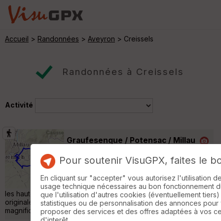
Accueil
>
Randonnées
>
Aveyron
> Creissels
Randonnées à Creissels
Activité
Graufesenque / Potensac / Millau
Saint-Georges-de-Luzençon
Pour soutenir VisuGPX, faites le b
Randonnée Pédestre
19 km
540 m
Au départ du quartier de Graufesenque à
En cliquant sur "accepter" vous autorisez l'utilisation 
Millau, une rando sans grande difficulté sur
usage technique nécessaires au bon fonctionnement du 
les hauteurs de Millau, par le hameau de Potensac et son
que l'utilisation d'autres cookies (éventuellement tiers)
originale chapelle, puis l'opidum de la Granède, avec de
statistiques ou de personnalisation des annonces pour
magnifiques vues sur la ville et le viaduc. »
proposer des services et des offres adaptées à vos c
d'interêt.