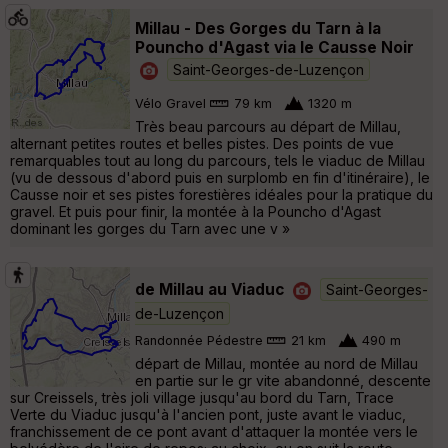
Millau - Des Gorges du Tarn à la
Pouncho d'Agast via le Causse Noir
Saint-Georges-de-Luzençon
Vélo Gravel
79 km
1320 m
Très beau parcours au départ de Millau,
alternant petites routes et belles pistes. Des points de vue
remarquables tout au long du parcours, tels le viaduc de Millau
(vu de dessous d'abord puis en surplomb en fin d'itinéraire), le
Causse noir et ses pistes forestières idéales pour la pratique du
gravel. Et puis pour finir, la montée à la Pouncho d'Agast
dominant les gorges du Tarn avec une v »
de Millau au Viaduc
Saint-Georges-
de-Luzençon
Randonnée Pédestre
21 km
490 m
départ de Millau, montée au nord de Millau
en partie sur le gr vite abandonné, descente
sur Creissels, très joli village jusqu'au bord du Tarn, Trace
Verte du Viaduc jusqu'à l'ancien pont, juste avant le viaduc,
franchissement de ce pont avant d'attaquer la montée vers le