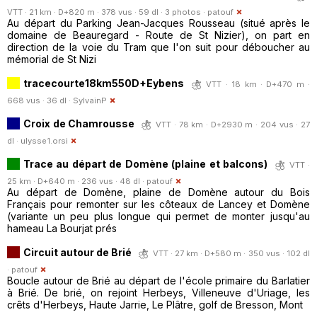
VTT · 21 km · D+820 m · 378 vus · 59 dl · 3 photos ·
patouf
Au départ du Parking Jean-Jacques Rousseau (situé après le
domaine de Beauregard - Route de St Nizier), on part en
direction de la voie du Tram que l'on suit pour déboucher au
mémorial de St Nizi
tracecourte18km550D+Eybens
VTT · 18 km · D+470 m ·
668 vus · 36 dl ·
SylvainP
Croix de Chamrousse
VTT · 78 km · D+2930 m · 204 vus · 27
dl ·
ulysse1.orsi
Trace au départ de Domène (plaine et balcons)
VTT ·
25 km · D+640 m · 236 vus · 48 dl ·
patouf
Au départ de Domène, plaine de Domène autour du Bois
Français pour remonter sur les côteaux de Lancey et Domène
(variante un peu plus longue qui permet de monter jusqu'au
hameau La Bourjat prés
Circuit autour de Brié
VTT · 27 km · D+580 m · 350 vus · 102 dl
·
patouf
Boucle autour de Brié au départ de l'école primaire du Barlatier
à Brié. De brié, on rejoint Herbeys, Villeneuve d'Uriage, les
crêts d'Herbeys, Haute Jarrie, Le Plâtre, golf de Bresson, Mont