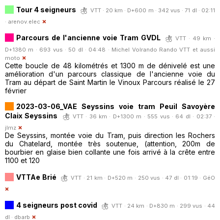
Tour 4 seigneurs
VTT · 20 km · D+600 m · 342 vus · 71 dl · 02:11
·
arenov.elec
Parcours de l'ancienne voie Tram GVDL
VTT · 49 km ·
D+1380 m · 693 vus · 50 dl · 04:48 ·
Michel Volrando Rando VTT et aussi
moto
Cette boucle de 48 kilométrés et 1300 m de dénivelé est une
amélioration d'un parcours classique de l'ancienne voie du
Tram au départ de Saint Martin le Vinoux Parcours réalisé le 27
février
2023-03-06_VAE Seyssins voie tram Peuil Savoyère
Claix Seyssins
VTT · 36 km · D+1300 m · 555 vus · 64 dl · 02:37 ·
jlmz
De Seyssins, montée voie du Tram, puis direction les Rochers
du Chatelard, montée très soutenue, (attention, 200m de
bourbier en glaise bien collante une fois arrivé à la crête entre
1100 et 120
VTTAe Brié
VTT · 21 km · D+520 m · 250 vus · 47 dl · 01:19 ·
GéO
4 seigneurs post covid
VTT · 24 km · D+830 m · 299 vus · 44
dl ·
dbarb