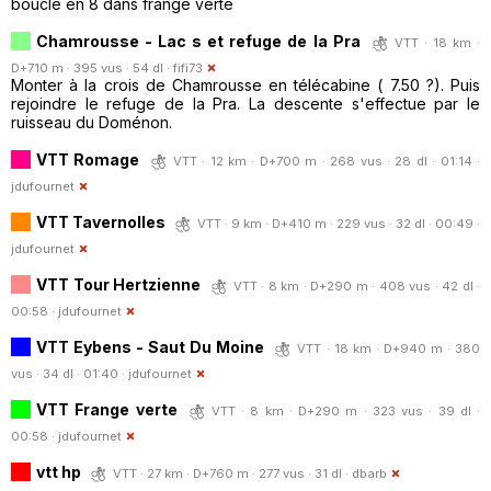
boucle en 8 dans frange verte
Chamrousse - Lac s et refuge de la Pra
VTT · 18 km ·
D+710 m · 395 vus · 54 dl ·
fifi73
Monter à la crois de Chamrousse en télécabine ( 7.50 ?). Puis
rejoindre le refuge de la Pra. La descente s'effectue par le
ruisseau du Doménon.
VTT Romage
VTT · 12 km · D+700 m · 268 vus · 28 dl · 01:14 ·
jdufournet
VTT Tavernolles
VTT · 9 km · D+410 m · 229 vus · 32 dl · 00:49 ·
jdufournet
VTT Tour Hertzienne
VTT · 8 km · D+290 m · 408 vus · 42 dl ·
00:58 ·
jdufournet
VTT Eybens - Saut Du Moine
VTT · 18 km · D+940 m · 380
vus · 34 dl · 01:40 ·
jdufournet
VTT Frange verte
VTT · 8 km · D+290 m · 323 vus · 39 dl ·
00:58 ·
jdufournet
vtt hp
VTT · 27 km · D+760 m · 277 vus · 31 dl ·
dbarb