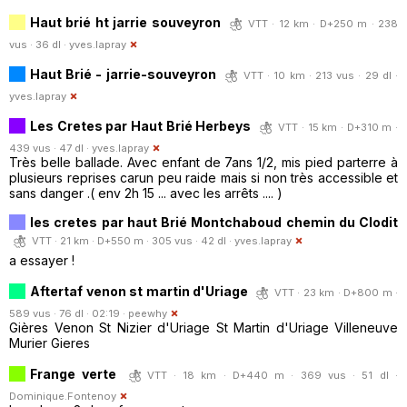
Haut brié ht jarrie souveyron
VTT · 12 km · D+250 m · 238
vus · 36 dl ·
yves.lapray
Haut Brié - jarrie-souveyron
VTT · 10 km · 213 vus · 29 dl ·
yves.lapray
Les Cretes par Haut Brié Herbeys
VTT · 15 km · D+310 m ·
439 vus · 47 dl ·
yves.lapray
Très belle ballade. Avec enfant de 7ans 1/2, mis pied parterre à
plusieurs reprises carun peu raide mais si non très accessible et
sans danger .( env 2h 15 ... avec les arrêts .... )
les cretes par haut Brié Montchaboud chemin du Clodit
VTT · 21 km · D+550 m · 305 vus · 42 dl ·
yves.lapray
a essayer !
Aftertaf venon st martin d'Uriage
VTT · 23 km · D+800 m ·
589 vus · 76 dl · 02:19 ·
peewhy
Gières Venon St Nizier d'Uriage St Martin d'Uriage Villeneuve
Murier Gieres
Frange verte
VTT · 18 km · D+440 m · 369 vus · 51 dl ·
Dominique.Fontenoy