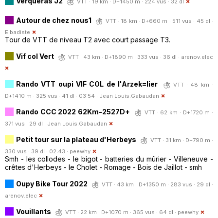
Verqueras J2
VTT · 19 km · D+1450 m · 224 vus · 32 dl
Autour de chez nous1
VTT · 18 km · D+660 m · 511 vus · 45 dl ·
Elbadiste
Tour de VTT de niveau T2 avec court passage T3.
Vif col Vert
VTT · 43 km · D+1890 m · 333 vus · 36 dl ·
arenov.elec
Rando VTT oupi VIF COL de l'Arzek=lier
VTT · 48 km ·
D+1410 m · 325 vus · 41 dl · 03:54 ·
Jean Louis.Gabaudan
Rando CCC 2022 62Km-2527D+
VTT · 62 km · D+1720 m ·
371 vus · 29 dl ·
Jean Louis.Gabaudan
Petit tour sur la plateau d'Herbeys
VTT · 31 km · D+790 m ·
330 vus · 39 dl · 02:43 ·
peewhy
Smh - les collodes - le bigot - batteries du mûrier - Villeneuve -
crêtes d'Herbeys - le Cholet - Romage - Bois de Jaillot - smh
Oupy Bike Tour 2022
VTT · 43 km · D+1350 m · 283 vus · 29 dl ·
arenov.elec
Vouillants
VTT · 22 km · D+1070 m · 365 vus · 64 dl ·
peewhy