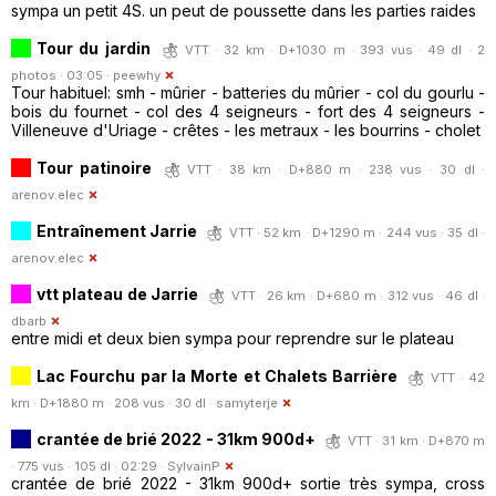
sympa un petit 4S. un peut de poussette dans les parties raides
Tour du jardin
VTT · 32 km · D+1030 m · 393 vus · 49 dl · 2
photos · 03:05 ·
peewhy
Tour habituel: smh - mûrier - batteries du mûrier - col du gourlu -
bois du fournet - col des 4 seigneurs - fort des 4 seigneurs -
Villeneuve d'Uriage - crêtes - les metraux - les bourrins - cholet
Tour patinoire
VTT · 38 km · D+880 m · 238 vus · 30 dl ·
arenov.elec
Entraînement Jarrie
VTT · 52 km · D+1290 m · 244 vus · 35 dl ·
arenov.elec
vtt plateau de Jarrie
VTT · 26 km · D+680 m · 312 vus · 46 dl ·
dbarb
entre midi et deux bien sympa pour reprendre sur le plateau
Lac Fourchu par la Morte et Chalets Barrière
VTT · 42
km · D+1880 m · 208 vus · 30 dl ·
samyterje
crantée de brié 2022 - 31km 900d+
VTT · 31 km · D+870 m
· 775 vus · 105 dl · 02:29 ·
SylvainP
crantée de brié 2022 - 31km 900d+ sortie très sympa, cross