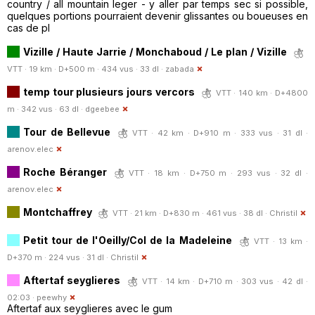
country / all mountain leger - y aller par temps sec si possible,
quelques portions pourraient devenir glissantes ou boueuses en
cas de pl
Vizille / Haute Jarrie / Monchaboud / Le plan / Vizille
VTT · 19 km · D+500 m · 434 vus · 33 dl ·
zabada
temp tour plusieurs jours vercors
VTT · 140 km · D+4800
m · 342 vus · 63 dl ·
dgeebee
Tour de Bellevue
VTT · 42 km · D+910 m · 333 vus · 31 dl ·
arenov.elec
Roche Béranger
VTT · 18 km · D+750 m · 293 vus · 32 dl ·
arenov.elec
Montchaffrey
VTT · 21 km · D+830 m · 461 vus · 38 dl ·
Christil
Petit tour de l'Oeilly/Col de la Madeleine
VTT · 13 km ·
D+370 m · 224 vus · 31 dl ·
Christil
Aftertaf seyglieres
VTT · 14 km · D+710 m · 303 vus · 42 dl ·
02:03 ·
peewhy
Aftertaf aux seyglieres avec le gum