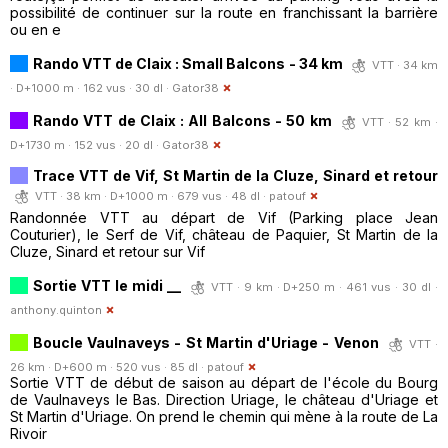
possibilité de continuer sur la route en franchissant la barrière
ou en e
Rando VTT de Claix : Small Balcons - 34 km
VTT · 34 km
· D+1000 m · 162 vus · 30 dl ·
Gator38
Rando VTT de Claix : All Balcons - 50 km
VTT · 52 km ·
D+1730 m · 152 vus · 20 dl ·
Gator38
Trace VTT de Vif, St Martin de la Cluze, Sinard et retour
VTT · 38 km · D+1000 m · 679 vus · 48 dl ·
patouf
Randonnée VTT au départ de Vif (Parking place Jean
Couturier), le Serf de Vif, château de Paquier, St Martin de la
Cluze, Sinard et retour sur Vif
Sortie VTT le midi __
VTT · 9 km · D+250 m · 461 vus · 30 dl ·
anthony.quinton
Boucle Vaulnaveys - St Martin d'Uriage - Venon
VTT ·
26 km · D+600 m · 520 vus · 85 dl ·
patouf
Sortie VTT de début de saison au départ de l'école du Bourg
de Vaulnaveys le Bas. Direction Uriage, le château d'Uriage et
St Martin d'Uriage. On prend le chemin qui mène à la route de La
Rivoir