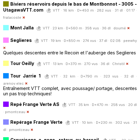
Biviers réservoirs depuis le bas de Montbonnot - 3005 -
UtagawaVTT.com
VTT · 16 km · D+450 m · 282 vus · 31 dl · 01:17 ·
fralacoste
Mont Jalla
VTT · 23 km · D+560 m · 358 vus · 36 dl ·
doumé
Seglieres
VTT · 19 km · D+850 m · 274 vus · 37 dl · 02:08 ·
peewhy
Quelques descentes entre le Recoin et l'auberge des Seglieres
Tour Oeilly
VTT · 13 km · D+370 m · 270 vus · 36 dl ·
Christil
Tour Jarrie 1
VTT · 32 km · D+790 m · 323 vus · 32 dl ·
arenov.elec
Entraînement VTT complet, avec poussage/ portage, descentes
un pas trop techniques!
Repé Frange Verte AS
VTT · 35 km · D+470 m · 258 vus · 20 dl
·
pmontceau
Repérage Frange Verte
VTT · 10 km · D+230 m · 302 vus · 31
dl ·
pmontceau
Crevaisons a gogo, retour au bercail