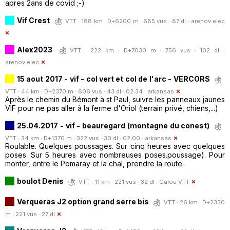
apres 2ans de covid ;-)
Vif Crest
VTT · 188 km · D+6200 m · 685 vus · 87 dl ·
arenov.elec
Alex2023
VTT · 222 km · D+7030 m · 756 vus · 102 dl ·
arenov.elec
15 aout 2017 - vif - col vert et col de l'arc - VERCORS
VTT · 44 km · D+2370 m · 606 vus · 43 dl · 02:34 ·
arkansas
Après le chemin du Bémont à st Paul, suivre les panneaux jaunes
VIF pour ne pas aller à la ferme d'Oriol (terrain privé, chiens,...)
25.04.2017 - vif - beauregard (montagne du conest)
VTT · 34 km · D+1370 m · 322 vus · 30 dl · 02:00 ·
arkansas
Roulable. Quelques poussages. Sur cinq heures avec quelques
poses. Sur 5 heures avec nombreuses poses.poussage). Pour
monter, entre le Pomaray et la chal, prendre la route.
boulot Denis
VTT · 11 km · 221 vus · 32 dl ·
Calou VTT
Verqueras J2 option grand serre bis
VTT · 26 km · D+2330
m · 221 vus · 27 dl