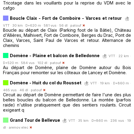
Tricotage dans les vouillants pour la reprise du VDM avec le
cafgo
Boucle Claix - Fort de Comboire - Varces et retour
VTT · 30 km · D+620 m · 581 vus · 56 dl ·
patouf
Boucle au départ de Claix (Parking foot de la Bâtie), Château
d'Allières, Malhivert, Fort de Comboire, Berges du Drac, Pont de
Claix, Varces, Saint Paul de Varces et retour. Alternance de
chemins
Domène - Plaine et balcon de Belledonne
VTT · 22 km ·
D+520 m · 584 vus · 102 dl ·
patouf
Au départ de Domène, plaine de Domène autour du Bois
Français pour remonter sur les côteaux de Lancey et Domène.
Domène - Huit du col du Rousset
VTT · 19 km · D+860 m ·
465 vus · 46 dl ·
patouf
Circuit au départ de Domène permettant de faire l'une des plus
belles boucles du balcon de Belledonne. La montée (parfois
raide) n'utilise pratiquement que des sentiers roulants. Circuit
exigeant q
Grand Tour de Bellevue
VTT · 35 km · D+860 m · 236 vus · 19
dl ·
arenov.elec