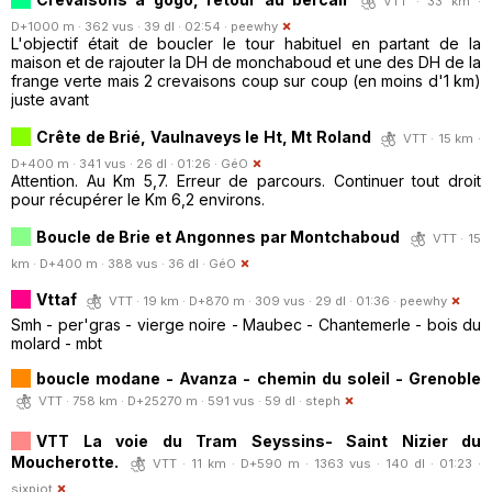
VTT · 33 km ·
D+1000 m · 362 vus · 39 dl · 02:54 ·
peewhy
L'objectif était de boucler le tour habituel en partant de la
maison et de rajouter la DH de monchaboud et une des DH de la
frange verte mais 2 crevaisons coup sur coup (en moins d'1 km)
juste avant
Crête de Brié, Vaulnaveys le Ht, Mt Roland
VTT · 15 km ·
D+400 m · 341 vus · 26 dl · 01:26 ·
GéO
Attention. Au Km 5,7. Erreur de parcours. Continuer tout droit
pour récupérer le Km 6,2 environs.
Boucle de Brie et Angonnes par Montchaboud
VTT · 15
km · D+400 m · 388 vus · 36 dl ·
GéO
Vttaf
VTT · 19 km · D+870 m · 309 vus · 29 dl · 01:36 ·
peewhy
Smh - per'gras - vierge noire - Maubec - Chantemerle - bois du
molard - mbt
boucle modane - Avanza - chemin du soleil - Grenoble
VTT · 758 km · D+25270 m · 591 vus · 59 dl ·
steph
VTT La voie du Tram Seyssins- Saint Nizier du
Moucherotte.
VTT · 11 km · D+590 m · 1363 vus · 140 dl · 01:23 ·
sixpiot