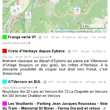
5 km
©
OpenStreetMap
contributors,
ODbL 1.0
Frange verte V1
VTT · 20 km · D+230 m · 80 vus · 1 dl · 01:06 ·
boulle.pierre-yves
Crete d'Herbeys depuis Eybens
VTT · 26 km · D+650 m ·
210 vus · 32 dl · 02:17 ·
paul.guyon
Itinéraire classique au départ d'Eybens qui passe par Villeneuve
d'Uriage (toujours un peu gras), les crêtes d'Herbeys. A la
descente possibilité de couper tout droit vers Poisat, c'est
(beaucoup)
GTVercors en BUL
VTT · 141 km · D+820 m · 217 vus · 20 dl ·
regis.deboyser@free.fr
Nourriture: Km 32 Lans en Vercors Km 72 La Chapelle en Vercors
Km 140 Arrivée Chatillon en Vercors
Les Vouillants - Parking Jean Jacques Rousseau - Voie
du Tram - Mémorial St Nizier - Ferme Durand et retour