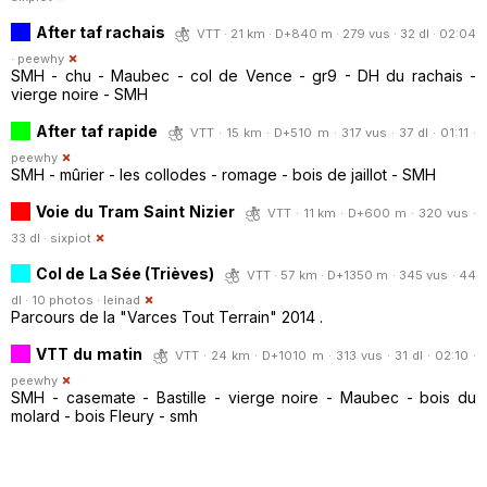
After taf rachais
VTT · 21 km · D+840 m · 279 vus · 32 dl · 02:04
·
peewhy
SMH - chu - Maubec - col de Vence - gr9 - DH du rachais -
vierge noire - SMH
After taf rapide
VTT · 15 km · D+510 m · 317 vus · 37 dl · 01:11 ·
peewhy
SMH - mûrier - les collodes - romage - bois de jaillot - SMH
Voie du Tram Saint Nizier
VTT · 11 km · D+600 m · 320 vus ·
33 dl ·
sixpiot
Col de La Sée (Trièves)
VTT · 57 km · D+1350 m · 345 vus · 44
dl · 10 photos ·
leinad
Parcours de la "Varces Tout Terrain" 2014 .
VTT du matin
VTT · 24 km · D+1010 m · 313 vus · 31 dl · 02:10 ·
peewhy
SMH - casemate - Bastille - vierge noire - Maubec - bois du
molard - bois Fleury - smh