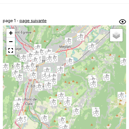
Dénivelé min/max
Auteur
Dossier
et
page 1 -
page suivante
sous-dossiers
+
Trier par
−
Horodatage
Photos