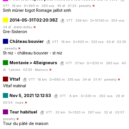
VTT · 16 km · D+390 m · 293 vus · 45 dl · 01:23 ·
peewhy
Smh mûrier bigot Romage jaillot smh
2014-05-31T02:20:38Z
VTT · 336 km · D+10140 m · 254 vus ·
34 dl ·
didier.dufeu
Gre-Sisteron
Château bouvier
VTT · 18 km · D+930 m · 333 vus · 43 dl · 02:35
·
peewhy
St niz - château bouvier - st niz
Montavie > 4Seigneurs
VTT · 37 km · D+1230 m · 285 vus · 40
dl · 1 photo · 03:55 ·
Manuco
Vttaf
VTT · 18 km · D+690 m · 335 vus · 34 dl · 01:41 ·
peewhy
Vttaf matinal
Nov 5, 2021 12:12:53
VTT · 8 km · D+330 m · 292 vus · 29 dl ·
00:54 ·
nope
Tour habituel
VTT · 33 km · D+1320 m · 297 vus · 32 dl · 02:57 ·
peewhy
Tour du pâté de maison