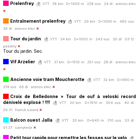
Prelenfrey
VTT · 38 km · D+1400 m · 228 vus · 24 dl ·
arenov.elec
Entraînement prelenfrey
VTT · 29 km · D+1090 m · 483 vus ·
38 dl ·
arenov.elec
Tour du jardin
VTT · 34 km · D+1000 m · 243 vus · 30 dl · 03:12 ·
peewhy
Tour du jardin. Sec.
Vif Arzelier
VTT · 37 km · D+1510 m · 251 vus · 28 dl ·
arenov.elec
Ancienne voie tram Moucherotte
VTT · 32 km · D+990 m ·
374 vus · 65 dl ·
arenov.elec
Croix de Belledonne + Tour de ouf à veloski record
dénivelé explosé ! !!!!
VTT · 20 km · D+1910 m · 304 vus · 40 dl ·
05:31 ·
franck.solard
Balcon ouest Jalla
VTT · 20 km · D+640 m · 310 vus · 53 dl ·
01:37 ·
samyterje
Petit tour rapide pour remettre les fesses sur le velo