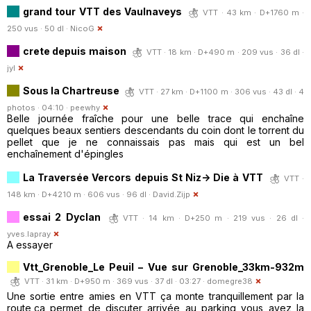
grand tour VTT des Vaulnaveys
VTT · 43 km · D+1760 m ·
250 vus · 50 dl ·
NicoG
crete depuis maison
VTT · 18 km · D+490 m · 209 vus · 36 dl ·
jyl
Sous la Chartreuse
VTT · 27 km · D+1100 m · 306 vus · 43 dl · 4
photos · 04:10 ·
peewhy
Belle journée fraîche pour une belle trace qui enchaîne
quelques beaux sentiers descendants du coin dont le torrent du
pellet que je ne connaissais pas mais qui est un bel
enchaînement d'épingles
La Traversée Vercors depuis St Niz-> Die à VTT
VTT ·
148 km · D+4210 m · 606 vus · 96 dl ·
David.Zijp
essai 2 Dyclan
VTT · 14 km · D+250 m · 219 vus · 26 dl ·
yves.lapray
A essayer
Vtt_Grenoble_Le Peuil – Vue sur Grenoble_33km-932m
VTT · 31 km · D+950 m · 369 vus · 37 dl · 03:27 ·
domegre38
Une sortie entre amies en VTT ça monte tranquillement par la
route,ça permet de discuter arrivée au parking vous avez la