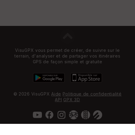
VisuGPX vous permet de créer, de suivre sur le
terrain, d'analyser et de partager vos itinéraires
GPS de façon simple et gratuite
© 2026 VisuGPX
Aide
Politique de confidentialité
API
GPX 3D