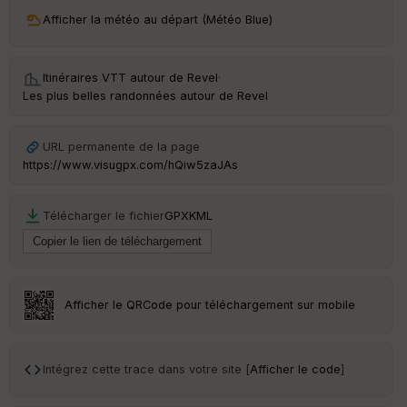
ri
v
Afficher la météo au départ (Météo Blue)
é
e
Itinéraires VTT autour de
Revel
·
C
Les plus belles randonnées autour de Revel
ou
le
ur
URL permanente de la page
https://www.visugpx.com/hQiw5zaJAs
Télécharger le fichier
GPX
KML
Ep
ai
ss
eu
r
Afficher le QRCode pour téléchargement sur mobile
Tr
an
sp
Intégrez cette trace dans votre site [
Afficher le code
]
ar
en