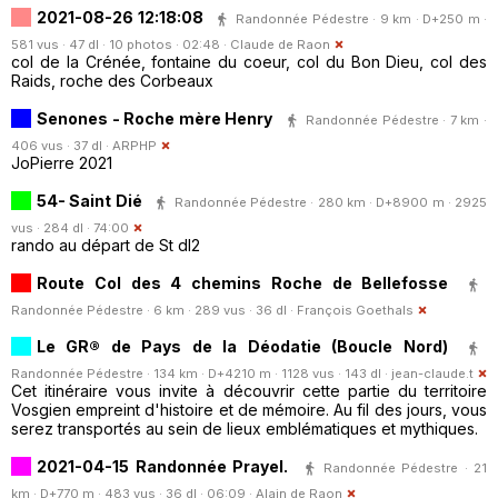
2021-08-26 12:18:08
Randonnée Pédestre · 9 km · D+250 m ·
581 vus · 47 dl · 10 photos · 02:48 ·
Claude de Raon
col de la Crénée, fontaine du coeur, col du Bon Dieu, col des
Raids, roche des Corbeaux
Senones - Roche mère Henry
Randonnée Pédestre · 7 km ·
406 vus · 37 dl ·
ARPHP
JoPierre 2021
54- Saint Dié
Randonnée Pédestre · 280 km · D+8900 m · 2925
vus · 284 dl · 74:00
rando au départ de St dI2
Route Col des 4 chemins Roche de Bellefosse
Randonnée Pédestre · 6 km · 289 vus · 36 dl ·
François Goethals
Le GR® de Pays de la Déodatie (Boucle Nord)
Randonnée Pédestre · 134 km · D+4210 m · 1128 vus · 143 dl ·
jean-claude.t
Cet itinéraire vous invite à découvrir cette partie du territoire
Vosgien empreint d'histoire et de mémoire. Au fil des jours, vous
serez transportés au sein de lieux emblématiques et mythiques.
2021-04-15 Randonnée Prayel.
Randonnée Pédestre · 21
km · D+770 m · 483 vus · 36 dl · 06:09 ·
Alain de Raon