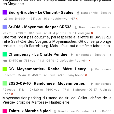
en Moyenne
Bourg-Bruche - Le Climont - Saales
Randonnée Pédestre
· 23 km · D+660 m · 311 vus · 30 dl ·
patrick-wurth67
St-Dié - Moyenmoutier par GR533
Randonnée Pédestre ·
23 km · D+790 m · 1070 vus · 43 dl · 4 photos · 05:11 ·
colagiro
Une fois n'est pas coutume, j'ai respecté à la lettre le GR533 qui
relie Saint-Dié des Vosges à Moyenmoutier. GR qui se prolonge
ensuite jusqu'à Sarrebourg. Mais il faut tout de même faire un to
Champenay - La Chatte Pendue
Randonnée Pédestre · 18
km · D+570 m · 753 vus · 41 dl · 05:18 ·
ClubVosgienRosheim
GG Moyenmoutier- Roche Mére Henry
Randonnée
Pédestre · 15 km · D+450 m · 436 vus · 46 dl ·
dany.houot
2020-09-10 Randonnée Moyenmoutier.
Randonnée
Pédestre · 11 km · D+320 m · 1490 vus · 47 dl · 3 photos · 03:27 ·
Alain de
Raon
Moyenmoutier parking du stand de tir- col Callot- chêne de la
Vierge- croix de Malfosse- Hautepierre.
Taintrux Marche à pied
Randonnée Pédestre · 17 km · D+330