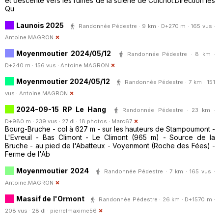
et descente vers les ruines de la scierie de Coichot.Direction les
Qu
Launois 2025
Randonnée Pédestre · 9 km · D+270 m · 165 vus ·
Antoine.MAGRON
Moyenmoutier 2024/05/12
Randonnée Pédestre · 8 km ·
D+240 m · 156 vus ·
Antoine.MAGRON
Moyenmoutier 2024/05/12
Randonnée Pédestre · 7 km · 151
vus ·
Antoine.MAGRON
2024-09-15 RP Le Hang
Randonnée Pédestre · 23 km ·
D+980 m · 239 vus · 27 dl · 18 photos ·
Marc67
Bourg-Bruche - col à 627 m - sur les hauteurs de Stampoumont -
L'Evreuil - Bas Climont - Le Climont (965 m) - Source de la
Bruche - au pied de l'Abatteux - Voyenmont (Roche des Fées) -
Ferme de l'Ab
Moyenmoutier 2024
Randonnée Pédestre · 7 km · 165 vus ·
Antoine.MAGRON
Massif de l'Ormont
Randonnée Pédestre · 26 km · D+1570 m ·
208 vus · 28 dl ·
pierrelmaxime56