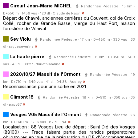
Circuit Jean-Marie MICHEL
Randonnée Pédestre · 15 km ·
D+550 m · 1456 vus · 123 dl ·
Claude de Raon
Départ de Chavré, anciennes carrières du Couvent, col de Croix
Collé, rocher de Grande Basse, vierge du Haut Port, maison
forestière de Vénival
Sev Violu
Randonnée Pédestre · 17 km · D+480 m · 330 vus · 33
dl ·
ragueseverine
La haute pierre
Randonnée Pédestre · 11 km · D+350 m · 569
vus · 45 dl · 03:27 ·
thirietblandine
2020/10/27 Massif de l'Ormont
Randonnée Pédestre · 19
km · D+710 m · 349 vus · 41 dl · 04:38 ·
Audrey
Reconnaissance pour une sortie en 2021
Climont 18
Randonnée Pédestre · 18 km · D+510 m · 358 vus · 35
dl ·
papy67
Vosges V05 Massif de l'Ormont
Randonnée Pédestre · 26
km · D+1140 m · 1236 vus · 82 dl ·
PAL
Localisation : 88 Vosges Lieu de départ : Saint Dié des Vosges
(88100) --- Trace faisant partie des randos préparatoires
obligatoires en vue de la préparation du D.E d'Accompagnateur