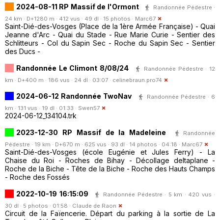
2024-08-11 RP Massif de l'Ormont
Randonnée Pédestre ·
24 km · D+1280 m · 412 vus · 49 dl · 15 photos ·
Marc67
Saint-Dié-des-Vosges (Place de la 1ère Armée Française) - Quai
Jeanne d'Arc - Quai du Stade - Rue Marie Curie - Sentier des
Schlitteurs - Col du Sapin Sec - Roche du Sapin Sec - Sentier
des Ducs -
Randonnée Le Climont 8/08/24
Randonnée Pédestre · 12
km · D+400 m · 186 vus · 24 dl · 03:07 ·
celinebraun.pro74
2024-06-12 Randonnée TwoNav
Randonnée Pédestre · 6
km · 131 vus · 19 dl · 01:33 ·
Swen57
2024-06-12_134104.trk
2023-12-30 RP Massif de la Madeleine
Randonnée
Pédestre · 19 km · D+670 m · 625 vus · 93 dl · 14 photos · 04:18 ·
Marc67
Saint-Dié-des-Vosges (école Eugénie et Jules Ferry) - La
Chaise du Roi - Roches de Bihay - Décollage deltaplane -
Roche de la Biche - Tête de la Biche - Roche des Hauts Champs
- Roche des Fossés
2022-10-19 16:15:09
Randonnée Pédestre · 5 km · 420 vus ·
30 dl · 5 photos · 01:58 ·
Claude de Raon
Circuit de la Faïencerie. Départ du parking à la sortie de La