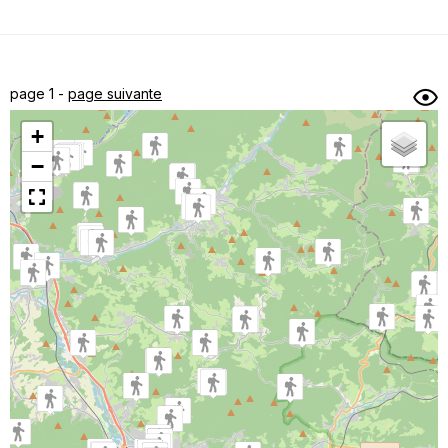
Dénivelé min/max
Auteur
Dossier
et
page 1 -
page suivante
sous-dossiers
+
Trier par
−
Horodatage
Photos