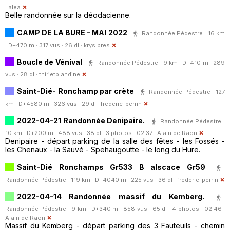
·
alea
Belle randonnée sur la déodacienne.
CAMP DE LA BURE - MAI 2022
Randonnée Pédestre · 16 km
· D+470 m · 317 vus · 26 dl ·
krys.bres
Boucle de Vénival
Randonnée Pédestre · 9 km · D+410 m · 289
vus · 28 dl ·
thirietblandine
Saint-Dié- Ronchamp par crète
Randonnée Pédestre · 127
km · D+4580 m · 326 vus · 29 dl ·
frederic_perrin
2022-04-21 Randonnée Denipaire.
Randonnée Pédestre ·
10 km · D+200 m · 488 vus · 38 dl · 3 photos · 02:37 ·
Alain de Raon
Denipaire - départ parking de la salle des fêtes - les Fossés -
les Chenaux - la Sauvé - Spehaugoutte - le long du Hure.
Saint-Dié Ronchamps Gr533 B alscace Gr59
Randonnée Pédestre · 119 km · D+4040 m · 225 vus · 36 dl ·
frederic_perrin
2022-04-14 Randonnée massif du Kemberg.
Randonnée Pédestre · 9 km · D+340 m · 858 vus · 65 dl · 4 photos · 02:46 ·
Alain de Raon
Massif du Kemberg - départ parking des 3 Fauteuils - chemin