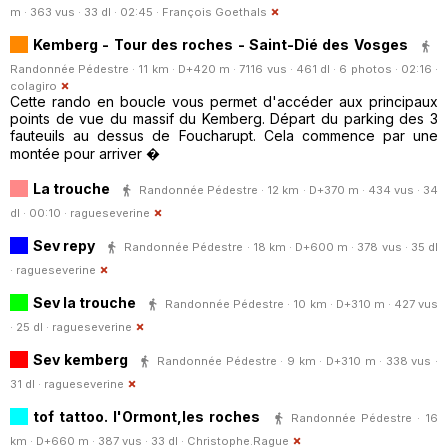
m · 363 vus · 33 dl · 02:45 ·
François Goethals
Kemberg - Tour des roches - Saint-Dié des Vosges
Randonnée Pédestre · 11 km · D+420 m · 7116 vus · 461 dl · 6 photos · 02:16 ·
colagiro
Cette rando en boucle vous permet d'accéder aux principaux
points de vue du massif du Kemberg. Départ du parking des 3
fauteuils au dessus de Foucharupt. Cela commence par une
montée pour arriver �
La trouche
Randonnée Pédestre · 12 km · D+370 m · 434 vus · 34
dl · 00:10 ·
ragueseverine
Sev repy
Randonnée Pédestre · 18 km · D+600 m · 378 vus · 35 dl
·
ragueseverine
Sev la trouche
Randonnée Pédestre · 10 km · D+310 m · 427 vus
· 25 dl ·
ragueseverine
Sev kemberg
Randonnée Pédestre · 9 km · D+310 m · 338 vus ·
31 dl ·
ragueseverine
tof tattoo. l'Ormont,les roches
Randonnée Pédestre · 16
km · D+660 m · 387 vus · 33 dl ·
Christophe.Rague