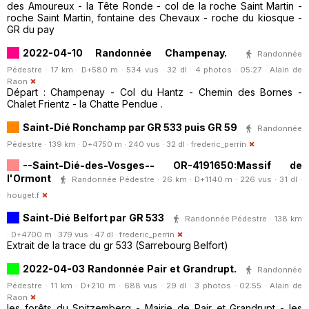
des Amoureux - la Tête Ronde - col de la roche Saint Martin -
roche Saint Martin, fontaine des Chevaux - roche du kiosque -
GR du pay
2022-04-10 Randonnée Champenay.
Randonnée
Pédestre · 17 km · D+580 m · 534 vus · 32 dl · 4 photos · 05:27 ·
Alain de
Raon
Départ : Champenay - Col du Hantz - Chemin des Bornes -
Chalet Frientz - la Chatte Pendue .
Saint-Dié Ronchamp par GR 533 puis GR 59
Randonnée
Pédestre · 139 km · D+4750 m · 240 vus · 32 dl ·
frederic_perrin
--Saint-Dié-des-Vosges-- OR-4191650:Massif de
l'Ormont
Randonnée Pédestre · 26 km · D+1140 m · 226 vus · 31 dl ·
houget.f
Saint-Dié Belfort par GR 533
Randonnée Pédestre · 138 km
· D+4700 m · 379 vus · 47 dl ·
frederic_perrin
Extrait de la trace du gr 533 (Sarrebourg Belfort)
2022-04-03 Randonnée Pair et Grandrupt.
Randonnée
Pédestre · 11 km · D+210 m · 688 vus · 29 dl · 3 photos · 02:55 ·
Alain de
Raon
les forêts du Spitzemberg - Mairie de Pair et Grandrupt - les