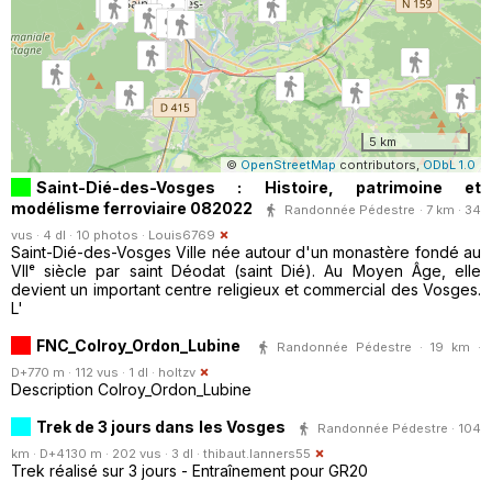
5 km
©
OpenStreetMap
contributors,
ODbL 1.0
Saint-Dié-des-Vosges : Histoire, patrimoine et
modélisme ferroviaire 082022
Randonnée Pédestre · 7 km · 34
vus · 4 dl · 10 photos ·
Louis6769
Saint-Dié-des-Vosges Ville née autour d'un monastère fondé au
VIIᵉ siècle par saint Déodat (saint Dié). Au Moyen Âge, elle
devient un important centre religieux et commercial des Vosges.
L'
FNC_Colroy_Ordon_Lubine
Randonnée Pédestre · 19 km ·
D+770 m · 112 vus · 1 dl ·
holtzv
Description Colroy_Ordon_Lubine
Trek de 3 jours dans les Vosges
Randonnée Pédestre · 104
km · D+4130 m · 202 vus · 3 dl ·
thibaut.lanners55
Trek réalisé sur 3 jours - Entraînement pour GR20