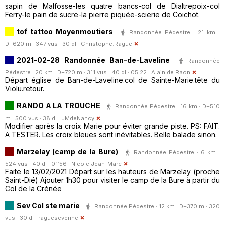
sapin de Malfosse-les quatre bancs-col de Dialtrepoix-col
Ferry-le pain de sucre-la pierre piquée-scierie de Coichot.
tof tattoo Moyenmoutiers
Randonnée Pédestre · 21 km ·
D+620 m · 347 vus · 30 dl ·
Christophe.Rague
2021-02-28 Randonnée Ban-de-Laveline
Randonnée
Pédestre · 20 km · D+720 m · 311 vus · 40 dl · 05:22 ·
Alain de Raon
Départ église de Ban-de-Laveline.col de Sainte-Marie.tête du
Violu.retour.
RANDO A LA TROUCHE
Randonnée Pédestre · 16 km · D+510
m · 500 vus · 38 dl ·
JMdeNancy
Modifier après la croix Marie pour éviter grande piste. PS: FAIT.
A TESTER. Les croix bleues sont inévitables. Belle balade sinon.
Marzelay (camp de la Bure)
Randonnée Pédestre · 6 km ·
524 vus · 40 dl · 01:56 ·
Nicole.Jean-Marc
Faite le 13/02/2021 Départ sur les hauteurs de Marzelay (proche
Saint-Dié) Ajouter 1h30 pour visiter le camp de la Bure à partir du
Col de la Crénée
Sev Col ste marie
Randonnée Pédestre · 12 km · D+370 m · 320
vus · 30 dl ·
ragueseverine