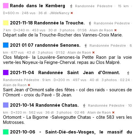
Rando dans le Kemberg
Randonnée Pédestre · 15 km ·
D+600 m · 248 vus · 36 dl ·
JMdeNancy
2021-11-18 Randonnée la Trouche.
Randonnée Pédestre ·
7 km · D+240 m · 453 vus · 30 dl · 3 photos · 01:58 ·
Alain de Raon
Départ salle de la Trouche-Rocher des Vannes-Croix Marie.
2021 01 07 randonnée Senones.
Randonnée Pédestre · 8
km · 677 vus · 43 dl · 3 photos · 01:52 ·
Alain de Raon
Clos Malpré- la Louvière-Senones-la Petite Raon par la voie
verte-les Noyeux-la Feigne-Cherval. repas au Clos Malpré.
2021-11-04 Randonnée Saint Jean d'Ormont.
Randonnée Pédestre · 9 km · D+200 m · 497 vus · 40 dl · 3 photos · 02:24 ·
Alain de Raon
Saint Jean d'Ormont salle des fêtes - col des raids - sources de
l'Ormont - croix du Pavé - St Jean.
2021-10-14 Randonnée Chatas.
Randonnée Pédestre · 10
km · D+320 m · 562 vus · 36 dl · 3 photos · 02:48 ·
Alain de Raon
Ortomont - La Bigorne -Salvegoutte Chatas - côte 583 vers les
Motrosses.
2021-10-06 - Saint-Dié-des-Vosges, le massif du