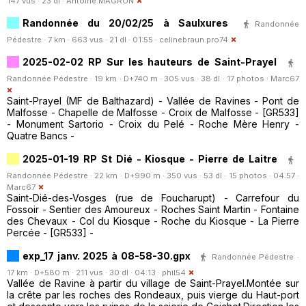
147 vus · 23 dl ·
Antoine.MAGRON
Randonnée du 20/02/25 à Saulxures
Randonnée
Pédestre · 7 km · 663 vus · 21 dl · 01:55 ·
celinebraun.pro74
2025-02-02 RP Sur les hauteurs de Saint-Prayel
Randonnée Pédestre · 19 km · D+740 m · 305 vus · 38 dl · 17 photos ·
Marc67
Saint-Prayel (MF de Balthazard) - Vallée de Ravines - Pont de
Malfosse - Chapelle de Malfosse - Croix de Malfosse - [GR533]
- Monument Sartorio - Croix du Pelé - Roche Mère Henry -
Quatre Bancs -
2025-01-19 RP St Dié - Kiosque - Pierre de Laitre
Randonnée Pédestre · 22 km · D+990 m · 350 vus · 53 dl · 15 photos · 04:57 ·
Marc67
Saint-Dié-des-Vosges (rue de Foucharupt) - Carrefour du
Fossoir - Sentier des Amoureux - Roches Saint Martin - Fontaine
des Chevaux - Col du Kiosque - Roche du Kiosque - La Pierre
Percée - [GR533] -
exp_17 janv. 2025 à 08-58-30.gpx
Randonnée Pédestre ·
17 km · D+580 m · 211 vus · 30 dl · 04:13 ·
phil54
Vallée de Ravine à partir du village de Saint-Prayel.Montée sur
la crête par les roches des Rondeaux, puis vierge du Haut-port