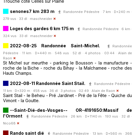
Trouche côté Celles sur Plaine
senones7 km 283 m
Randonnée Pédestre · 7 km · D+240 m ·
279 vus · 33 dl ·
maschneider
Loges des gardes 6 km 175 m
Randonnée Pédestre · 6 km ·
324 vus · 33 dl ·
maschneider
2022-08-25 Randonnée Saint-Michel.
Randonnée
Pédestre · 11 km · D+440 m · 548 vus · 52 dl · 4 photos · 03:44 ·
Alain de
Raon
St Michel sur meurthe - parking le Bousson - la manufacture -
roche de la Biche - roche du Bihay - la Malchamee - roche des
Hauts Champs.
2022-08-11 Randonnée Saint Stail.
Randonnée Pédestre ·
11 km · D+320 m · 458 vus · 36 dl · 3 photos · 02:49 ·
Alain de Raon
Saint Stail - le Beheu - Pré Jardinet - Pré de la Fête - Quiche du
Vimont - la Goutte.
--Saint-Dié-des-Vosges-- OR-4191650:Massif de
l'Ormont
Randonnée Pédestre · 26 km · D+1140 m · 193 vus · 32 dl ·
Nico68
Rando saint dié
Randonnée Pédestre · 13 km · D+560 m · 366