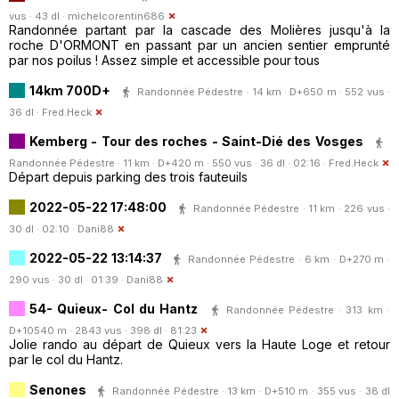
vus · 43 dl ·
michelcorentin686
Randonnée partant par la cascade des Molières jusqu'à la
roche D'ORMONT en passant par un ancien sentier emprunté
par nos poilus ! Assez simple et accessible pour tous
14km 700D+
Randonnée Pédestre · 14 km · D+650 m · 552 vus ·
36 dl ·
Fred.Heck
Kemberg - Tour des roches - Saint-Dié des Vosges
Randonnée Pédestre · 11 km · D+420 m · 550 vus · 36 dl · 02:16 ·
Fred.Heck
Départ depuis parking des trois fauteuils
2022-05-22 17:48:00
Randonnée Pédestre · 11 km · 226 vus ·
30 dl · 02:10 ·
Dani88
2022-05-22 13:14:37
Randonnée Pédestre · 6 km · D+270 m ·
290 vus · 30 dl · 01:39 ·
Dani88
54- Quieux- Col du Hantz
Randonnée Pédestre · 313 km ·
D+10540 m · 2843 vus · 398 dl · 81:23
Jolie rando au départ de Quieux vers la Haute Loge et retour
par le col du Hantz.
Senones
Randonnée Pédestre · 13 km · D+510 m · 355 vus · 38 dl