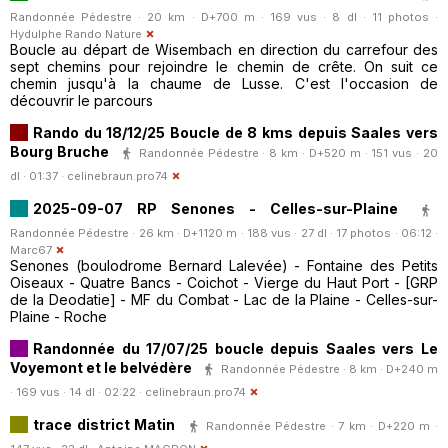
Randonnée Pédestre · 20 km · D+700 m · 169 vus · 8 dl · 11 photos ·
Hydulphe Rando Nature
Boucle au départ de Wisembach en direction du carrefour des
sept chemins pour rejoindre le chemin de crête. On suit ce
chemin jusqu'à la chaume de Lusse. C'est l'occasion de
découvrir le parcours
Rando du 18/12/25 Boucle de 8 kms depuis Saales vers
Bourg Bruche
Randonnée Pédestre · 8 km · D+520 m · 151 vus · 20
dl · 01:37 ·
celinebraun.pro74
2025-09-07 RP Senones - Celles-sur-Plaine
Randonnée Pédestre · 26 km · D+1120 m · 188 vus · 27 dl · 17 photos · 06:12 ·
Marc67
Senones (boulodrome Bernard Lalevée) - Fontaine des Petits
Oiseaux - Quatre Bancs - Coichot - Vierge du Haut Port - [GRP
de la Deodatie] - MF du Combat - Lac de la Plaine - Celles-sur-
Plaine - Roche
Randonnée du 17/07/25 boucle depuis Saales vers Le
Voyemont et le belvédère
Randonnée Pédestre · 8 km · D+240 m
· 169 vus · 14 dl · 02:22 ·
celinebraun.pro74
trace district Matin
Randonnée Pédestre · 7 km · D+220 m ·