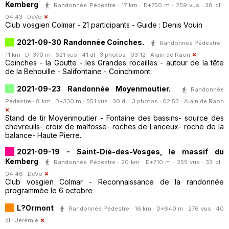
Kemberg
Randonnée Pédestre · 17 km · D+750 m · 259 vus · 38 dl ·
04:43 ·
DeVo
Club vosgien Colmar - 21 participants - Guide : Denis Vouin
2021-09-30 Randonnée Coinches.
Randonnée Pédestre ·
11 km · D+370 m · 621 vus · 41 dl · 3 photos · 03:12 ·
Alain de Raon
Coinches - la Goutte - les Grandes rocailles - autour de la tête
de la Behouille - Salifontaine - Coinchimont.
2021-09-23 Randonnée Moyenmoutier.
Randonnée
Pédestre · 8 km · D+330 m · 551 vus · 30 dl · 3 photos · 02:53 ·
Alain de Raon
Stand de tir Moyenmoutier - Fontaine des bassins- source des
chevreuils- croix de malfosse- roches de Lanceux- roche de la
balance- Haute Pierre.
2021-09-19 - Saint-Dié-des-Vosges, le massif du
Kemberg
Randonnée Pédestre · 20 km · D+710 m · 255 vus · 33 dl ·
04:46 ·
DeVo
Club vosgien Colmar - Reconnaissance de la randonnée
programmée le 6 octobre
L?Ormont
Randonnée Pédestre · 16 km · D+640 m · 276 vus · 40
dl ·
Jérémie