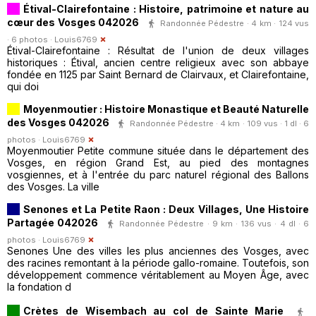
Étival-Clairefontaine : Histoire, patrimoine et nature au
cœur des Vosges 042026
Randonnée Pédestre · 4 km · 124 vus
· 6 photos ·
Louis6769
Étival-Clairefontaine : Résultat de l'union de deux villages
historiques : Étival, ancien centre religieux avec son abbaye
fondée en 1125 par Saint Bernard de Clairvaux, et Clairefontaine,
qui doi
Moyenmoutier : Histoire Monastique et Beauté Naturelle
des Vosges 042026
Randonnée Pédestre · 4 km · 109 vus · 1 dl · 6
photos ·
Louis6769
Moyenmoutier Petite commune située dans le département des
Vosges, en région Grand Est, au pied des montagnes
vosgiennes, et à l'entrée du parc naturel régional des Ballons
des Vosges. La ville
Senones et La Petite Raon : Deux Villages, Une Histoire
Partagée 042026
Randonnée Pédestre · 9 km · 136 vus · 4 dl · 6
photos ·
Louis6769
Senones Une des villes les plus anciennes des Vosges, avec
des racines remontant à la période gallo-romaine. Toutefois, son
développement commence véritablement au Moyen Âge, avec
la fondation d
Crètes de Wisembach au col de Sainte Marie