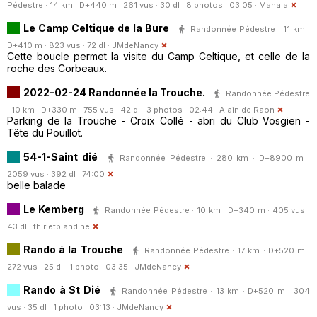
Pédestre · 14 km · D+440 m · 261 vus · 30 dl · 8 photos · 03:05 ·
Manala
Le Camp Celtique de la Bure
Randonnée Pédestre · 11 km ·
D+410 m · 823 vus · 72 dl ·
JMdeNancy
Cette boucle permet la visite du Camp Celtique, et celle de la
roche des Corbeaux.
2022-02-24 Randonnée la Trouche.
Randonnée Pédestre
· 10 km · D+330 m · 755 vus · 42 dl · 3 photos · 02:44 ·
Alain de Raon
Parking de la Trouche - Croix Collé - abri du Club Vosgien -
Tête du Pouillot.
54-1-Saint dié
Randonnée Pédestre · 280 km · D+8900 m ·
2059 vus · 392 dl · 74:00
belle balade
Le Kemberg
Randonnée Pédestre · 10 km · D+340 m · 405 vus ·
43 dl ·
thirietblandine
Rando à la Trouche
Randonnée Pédestre · 17 km · D+520 m ·
272 vus · 25 dl · 1 photo · 03:35 ·
JMdeNancy
Rando à St Dié
Randonnée Pédestre · 13 km · D+520 m · 304
vus · 35 dl · 1 photo · 03:13 ·
JMdeNancy