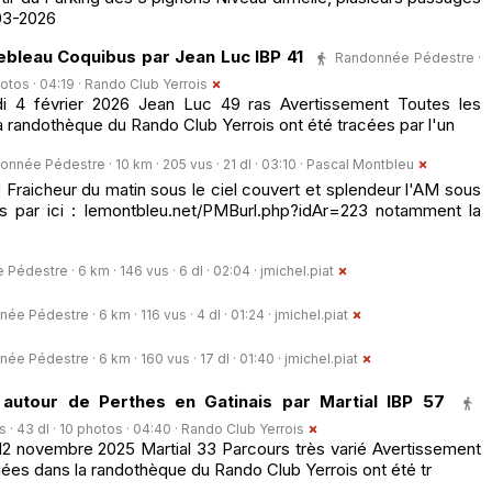
03-2026
bleau Coquibus par Jean Luc IBP 41
Randonnée Pédestre ·
hotos · 04:19 ·
Rando Club Yerrois
 4 février 2026 Jean Luc 49 ras Avertissement Toutes les
 randothèque du Rando Club Yerrois ont été tracées par l'un
nnée Pédestre · 10 km · 205 vus · 21 dl · 03:10 ·
Pascal Montbleu
! Fraicheur du matin sous le ciel couvert et splendeur l'AM sous
tos par ici : lemontbleu.net/PMBurl.php?idAr=223 notamment la
édestre · 6 km · 146 vus · 6 dl · 02:04 ·
jmichel.piat
ée Pédestre · 6 km · 116 vus · 4 dl · 01:24 ·
jmichel.piat
ée Pédestre · 6 km · 160 vus · 17 dl · 01:40 ·
jmichel.piat
autour de Perthes en Gatinais par Martial IBP 57
· 43 dl · 10 photos · 04:40 ·
Rando Club Yerrois
2 novembre 2025 Martial 33 Parcours très varié Avertissement
ées dans la randothèque du Rando Club Yerrois ont été tr