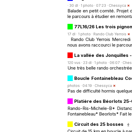
· 30 dl · 1 photo · 07:23 ·
Chessyca
Balade en petit comité. Projet
le parcours à étudier en remont
77L16/26 Les trois pignon
17 dl · 1 photo ·
Rando Club Yerrois
Rando Club Yerrois Mercredi 1
nous avons raccourci le parcou
La vallée des Jonquilles -
120 vus · 23 dl · 1 photo · 06:07 ·
Ches
Une très belle rando orchestrée
Boucle Fontainebleau Co
photos · 04:19 ·
Chessyca
Pas de difficulté hormis quelq
Platière des Béorlots 25
Rando-Ris-Michele-B* Distance
Fontainebleau* Beorlots* Fait l
Circuit des 25 bosses
Circuit de 15 km en boucle à par