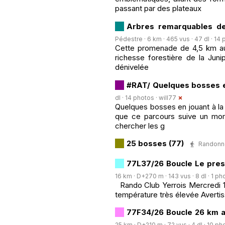
passant par des plateaux
Arbres remarquables de 
Pédestre · 6 km · 465 vus · 47 dl · 14 
Cette promenade de 4,5 km au 
richesse forestière de la Juni
dénivelée
#RAT/ Quelques bosses e
dl · 14 photos ·
will77
Quelques bosses en jouant à la
que ce parcours suive un mome
chercher les g
25 bosses (77)
Randonné
77L37/26 Boucle Le press
16 km · D+270 m · 143 vus · 8 dl · 1 ph
Rando Club Yerrois Mercredi 17 
température très élevée Averti
77F34/26 Boucle 26 km a
25 km · D+210 m · 72 vus · 4 dl · 10 ph