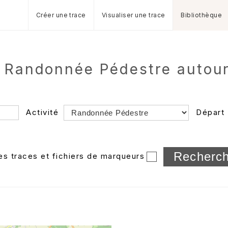
Créer une trace
Visualiser une trace
Bibliothèque
e Randonnée Pédestre autour
Activité
Départ
Longueur min/max
les traces et fichiers de marqueurs
Dossier
et sous-doss
Trier par
Horodatage
Photos