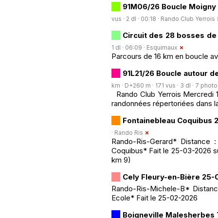
91M06/26 Boucle Moigny s
vus · 2 dl · 00:18 ·
Rando Club Yerrois
Circuit des 28 bosses de
1 dl · 06:09 ·
Esquimaux
Parcours de 16 km en boucle a
91L21/26 Boucle autour d
km · D+260 m · 171 vus · 3 dl · 7 photo
Rando Club Yerrois Mercredi 1e
randonnées répertoriées dans l
Fontainebleau Coquibus
·
Rando Ris
Rando-Ris-Gerard* Distance :
Coquibus* Fait le 25-03-2026 su
km 9)
Cely Fleury-en-Bière 25
Rando-Ris-Michele-B* Distance
Ecole* Fait le 25-02-2026
Boigneville Malesherbes