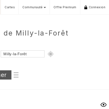
Cartes
Communauté
Offre Premium
Connexion
 de Milly-la-Forêt
Dénivelé min/max
iers