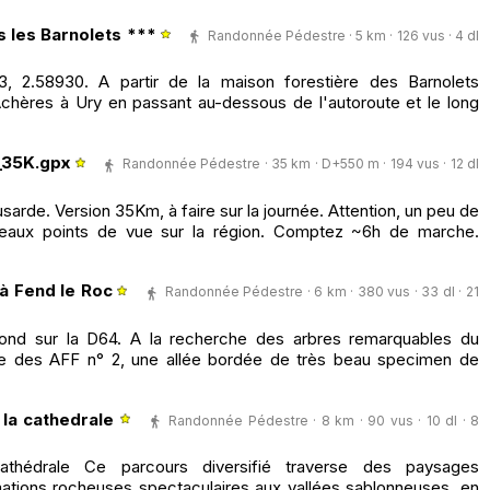
 les Barnolets ***
Randonnée Pédestre · 5 km · 126 vus · 4 dl
, 2.58930. A partir de la maison forestière des Barnolets
Achères à Ury en passant au-dessous de l'autoroute et le long
_35K.gpx
Randonnée Pédestre · 35 km · D+550 m · 194 vus · 12 dl
usarde. Version 35Km, à faire sur la journée. Attention, un peu de
eaux points de vue sur la région. Comptez ~6h de marche.
'à Fend le Roc
Randonnée Pédestre · 6 km · 380 vus · 33 dl · 21
ond sur la D64. A la recherche des arbres remarquables du
e des AFF n° 2, une allée bordée de très beau specimen de
 la cathedrale
Randonnée Pédestre · 8 km · 90 vus · 10 dl · 8
thédrale Ce parcours diversifié traverse des paysages
ations rocheuses spectaculaires aux vallées sablonneuses, en