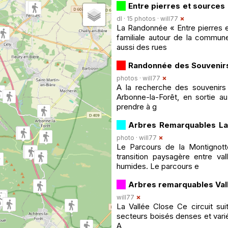
Entre pierres et sources 
dl · 15 photos ·
will77
La Randonnée « Entre pierres e
familiale autour de la commu
aussi des rues
Randonnée des Souvenir
photos ·
will77
A la recherche des souvenirs 
Arbonne-la-Forêt, en sortie au
prendre à g
Arbres Remarquables La
photo ·
will77
Le Parcours de la Montignott
transition paysagère entre va
humides. Le parcours e
Arbres remarquables Val
will77
La Vallée Close Ce circuit sui
secteurs boisés denses et varié
A