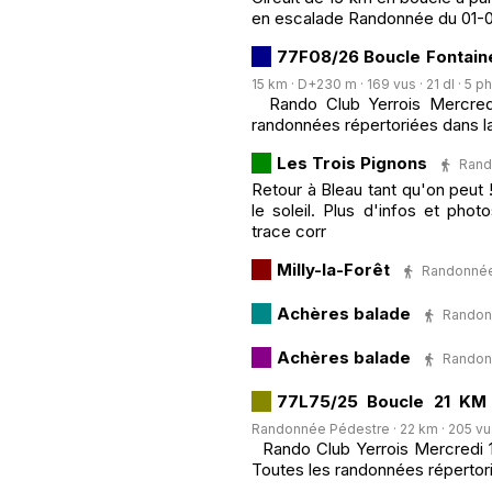
en escalade Randonnée du 01-
77F08/26 Boucle Fontaine
15 km · D+230 m · 169 vus · 21 dl · 5 p
Rando Club Yerrois Mercredi
randonnées répertoriées dans la
Les Trois Pignons
Rando
Retour à Bleau tant qu'on peut 
le soleil. Plus d'infos et pho
trace corr
Milly-la-Forêt
Randonnée P
Achères balade
Randonn
Achères balade
Randonn
77L75/25 Boucle 21 KM 
Randonnée Pédestre · 22 km · 205 vus 
Rando Club Yerrois Mercredi 1
Toutes les randonnées répertori