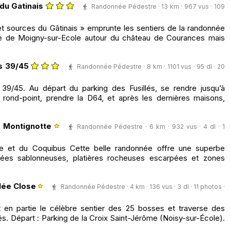
du Gatinais
Randonnée Pédestre · 13 km · 967 vus · 109
t sources du Gâtinais » emprunte les sentiers de la randonnée
ne de Moigny-sur-Ecole autour du château de Courances mais
s 39/45
Randonnée Pédestre · 8 km · 1101 vus · 95 dl · 20
39/45. Au départ du parking des Fusillés, se rendre jusqu’à
 rond-point, prendre la D64, et après les dernières maisons,
 Montignotte
Randonnée Pédestre · 6 km · 932 vus · 4 dl · 1
e et du Coquibus Cette belle randonnée offre une superbe
llées sablonneuses, platières rocheuses escarpées et zones
lée Close
Randonnée Pédestre · 4 km · 136 vus · 3 dl · 11 photos ·
t en partie le célèbre sentier des 25 bosses et traverse des
s. Départ : Parking de la Croix Saint-Jérôme (Noisy-sur-École).