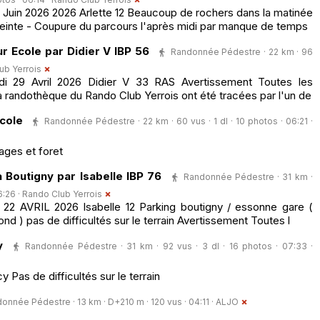
Juin 2026 2026 Arlette 12 Beaucoup de rochers dans la matinée
reinte - Coupure du parcours l'après midi par manque de temps
r Ecole par Didier V IBP 56
Randonnée Pédestre · 22 km · 96
ub Yerrois
 29 Avril 2026 Didier V 33 RAS Avertissement Toutes les
 randothèque du Rando Club Yerrois ont été tracées par l'un de
cole
Randonnée Pédestre · 22 km · 60 vus · 1 dl · 10 photos · 06:21 ·
lages et foret
 Boutigny par Isabelle IBP 76
Randonnée Pédestre · 31 km ·
6:26 ·
Rando Club Yerrois
2 AVRIL 2026 Isabelle 12 Parking boutigny / essonne gare (
ond ) pas de difficultés sur le terrain Avertissement Toutes l
y
Randonnée Pédestre · 31 km · 92 vus · 3 dl · 16 photos · 07:33 ·
Pas de difficultés sur le terrain
onnée Pédestre · 13 km · D+210 m · 120 vus · 04:11 ·
ALJO