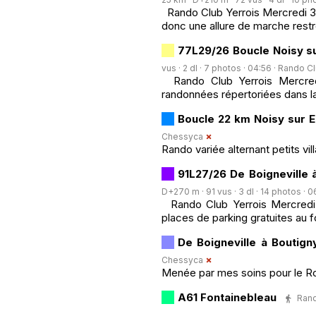
Rando Club Yerrois Mercredi 3 
donc une allure de marche rest
77L29/26 Boucle Noisy su
vus · 2 dl · 7 photos · 04:56 ·
Rando Cl
Rando Club Yerrois Mercredi
randonnées répertoriées dans la
Boucle 22 km Noisy sur E
Chessyca
Rando variée alternant petits vil
91L27/26 De Boigneville à
D+270 m · 91 vus · 3 dl · 14 photos · 0
Rando Club Yerrois Mercredi 2
places de parking gratuites au f
De Boigneville à Boutign
Chessyca
Menée par mes soins pour le Rcy 
A61 Fontainebleau
Rand