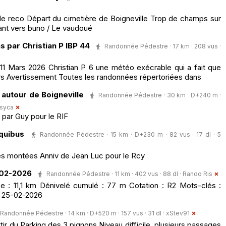
 de reco Départ du cimetière de Boigneville Trop de champs sur
ant vers buno / Le vaudoué
s par Christian P IBP 44
Randonnée Pédestre · 17 km · 208 vus ·
1 Mars 2026 Christian P 6 une météo exécrable qui a fait que
rs Avertissement Toutes les randonnées répertoriées dans
 autour de Boigneville
Randonnée Pédestre · 30 km · D+240 m ·
syca
 par Guy pour le RIF
quibus
Randonnée Pédestre · 15 km · D+230 m · 82 vus · 17 dl · 5
ues montées Anniv de Jean Luc pour le Rcy
-02-2026
Randonnée Pédestre · 11 km · 402 vus · 88 dl ·
Rando Ris
 : 11,1 km Dénivelé cumulé : 77 m Cotation : R2 Mots-clés :
e 25-02-2026
Randonnée Pédestre · 14 km · D+520 m · 157 vus · 31 dl ·
xStev91
tir du Parking des 3 pignons Niveau difficile, plusieurs passages