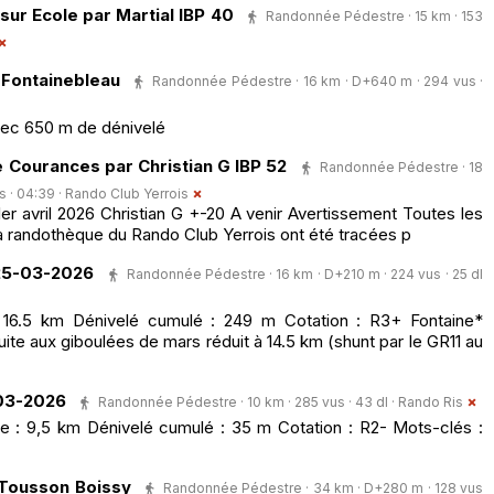
ur Ecole par Martial IBP 40
Randonnée Pédestre · 15 km · 153
 Fontainebleau
Randonnée Pédestre · 16 km · D+640 m · 294 vus ·
vec 650 m de dénivelé
e Courances par Christian G IBP 52
Randonnée Pédestre · 18
s · 04:39 ·
Rando Club Yerrois
r avril 2026 Christian G +-20 A venir Avertissement Toutes les
a randothèque du Rando Club Yerrois ont été tracées p
 25-03-2026
Randonnée Pédestre · 16 km · D+210 m · 224 vus · 25 dl
 16.5 km Dénivelé cumulé : 249 m Cotation : R3+ Fontaine*
ite aux giboulées de mars réduit à 14.5 km (shunt par le GR11 au
-03-2026
Randonnée Pédestre · 10 km · 285 vus · 43 dl ·
Rando Ris
 : 9,5 km Dénivelé cumulé : 35 m Cotation : R2- Mots-clés :
 Tousson Boissy
Randonnée Pédestre · 34 km · D+280 m · 128 vus