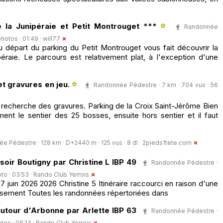
la Junipéraie et Petit Montrouget ***
Randonnée
photos · 01:49 ·
will77
départ du parking du Petit Montrouget vous fait découvrir la
péraie. Le parcours est relativement plat, à l'exception d'une
t gravures en jeu.
Randonnée Pédestre · 7 km · 704 vus · 56
 recherche des gravures. Parking de la Croix Saint-Jérôme Bien
nt le sentier des 25 bosses, ensuite hors sentier et il faut
e Pédestre · 128 km · D+2440 m · 125 vus · 8 dl ·
2pieds1tete.com
oir Boutigny par Christine L IBP 49
Randonnée Pédestre ·
oto · 03:53 ·
Rando Club Yerrois
juin 2026 2026 Christine 5 Itinéraire raccourci en raison d'une
ssement Toutes les randonnées répertoriées dans
utour d'Arbonne par Arlette IBP 63
Randonnée Pédestre ·
otos · 06:14 ·
Rando Club Yerrois