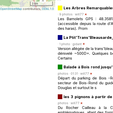
3 km
Les Arbres Remarquables
OpenStreetMap
contributors,
ODbL 1.0
· 9 photos ·
will77
Les Barnolets GPS : 48.35813
(accessible depuis la route d'
des haras). Prom
La Ptit'Trans'Bleausarde
· 1 photo ·
gidant
Version allégée de la trans'blea
dénivelé ~500D+. Quelques b
Certains
Balade à Bois rond jusqu
photos · 01:31 ·
will77
Départ du parking de Bois -R
secteur de Bois-Rond du guid
Douglas et surtout le s
les 3 pignons à partir de
photos ·
will77
Du Rocher Cailleau à la Ca
emblématiques, allant des form