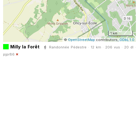
1 km
©
OpenStreetMap
contributors,
ODbL 1.0
Milly la Forêt
Randonnée Pédestre · 12 km · 206 vus · 20 dl ·
pjpr86