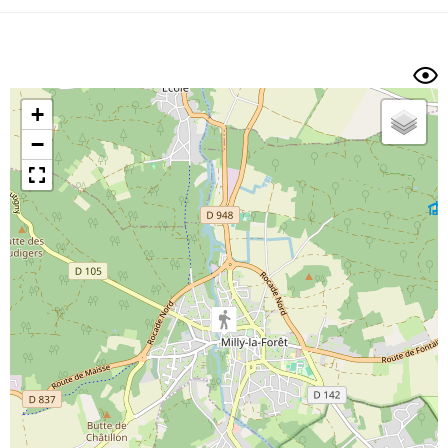
Dénivelé min/max
Auteur
Dossier
et
sous-dossiers
+
Trier par
−
Horodatage
Photos