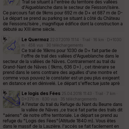
Trail se situant à l'entrée du territoire des vallées
d'Aigueblanche dans le secteur de Feisson/Isère.
Ce parcours fait de 9kms pour 692 m de D+ et 687 m de D-
Le départ se prend au parking se situant à côté du Château
de Feissons/Isère , magnifique édifice dont la construction a
débuté au XIII ième siècle.
Le Quermoz
22.07.2019 11:14 · Trail · 16 km · D+1030
m · 458 vus · 30 téléchargements ·
Ce trail de 16kms pour 1030 de D+ fait partie de
l'offre de trail des vallées d'Aigueblanche dans le
secteur de la vallées de Nâves. Contrairement au trail du
Grand-Nant de Nâves ( 9kms, 636 D+) , cet itinéraire se
prend dans le sens contraire des aiguilles d'une montre et
comme vous pouvez le constater est un peu plus exigeant
en distance et en dénivelé. Le départ s'effectue juste aprè
Le logis des Fées
25.04.2018 11:43 · Trail · 7 km ·
D+370 m · 830 vus · 35 téléchargements ·
A l'instar du trail du Refuge du Nant du Beurre dans
la vallée de Nâves ,ce tracé fait partie des trails dit
"aériens" de notre offre territoriale. Le départ se prend au
refuge du "Logis des Fées"(Altitude 1840 m). Vous êtes
dans le massif de la Lauzière. l'accés se fait facilement en