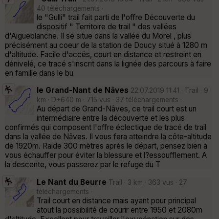
40 téléchargements ·
le "Gulli" trail fait parti de l'offre Découverte du
dispositif " Territoire de trail " des vallées
d'Aigueblanche. Il se situe dans la vallée du Morel , plus
précisément au coeur de la station de Doucy situé à 1280 m
d'altitude. Facile d'accés, court en distance et restreint en
dénivelé, ce tracé s'inscrit dans la lignée des parcours à faire
en famille dans le bu
le Grand-Nant de Nâves
22.07.2019 11:41 · Trail · 9
km · D+640 m · 715 vus · 37 téléchargements ·
Au départ de Grand-Nâves, ce trail court est un
intermédiaire entre la découverte et les plus
confirmés qui composent l'offre éclectique de tracé de trail
dans la vallée de Nâves. Il vous fera atteindre la côte-altitude
de 1920m. Raide 300 mètres après le départ, pensez bien à
vous échauffer pour éviter la blessure et l?essoufflement. A
la descente, vous passerez par le refuge du T
Le Nant du Beurre
Trail · 3 km · 363 vus · 27
téléchargements ·
Trail court en distance mais ayant pour principal
atout la possibilité de courir entre 1950 et 2080m