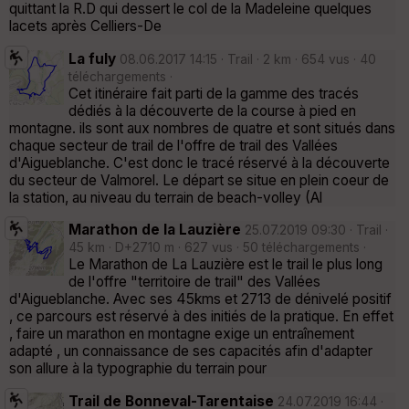
quittant la R.D qui dessert le col de la Madeleine quelques
lacets après Celliers-De
La fuly
08.06.2017 14:15 · Trail · 2 km · 654 vus · 40
téléchargements ·
Cet itinéraire fait parti de la gamme des tracés
dédiés à la découverte de la course à pied en
montagne. ils sont aux nombres de quatre et sont situés dans
chaque secteur de trail de l'offre de trail des Vallées
d'Aigueblanche. C'est donc le tracé réservé à la découverte
du secteur de Valmorel. Le départ se situe en plein coeur de
la station, au niveau du terrain de beach-volley (Al
Marathon de la Lauzière
25.07.2019 09:30 · Trail ·
45 km · D+2710 m · 627 vus · 50 téléchargements ·
Le Marathon de La Lauzière est le trail le plus long
de l'offre "territoire de trail" des Vallées
d'Aigueblanche. Avec ses 45kms et 2713 de dénivelé positif
, ce parcours est réservé à des initiés de la pratique. En effet
, faire un marathon en montagne exige un entraînement
adapté , un connaissance de ses capacités afin d'adapter
son allure à la typographie du terrain pour
Trail de Bonneval-Tarentaise
24.07.2019 16:44 ·