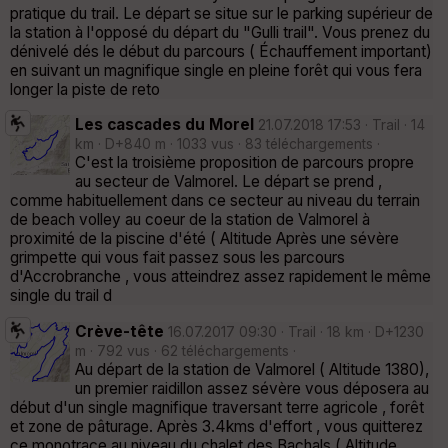
pratique du trail. Le départ se situe sur le parking supérieur de
la station à l'opposé du départ du "Gulli trail". Vous prenez du
dénivelé dés le début du parcours ( Échauffement important)
en suivant un magnifique single en pleine forêt qui vous fera
longer la piste de reto
Les cascades du Morel
21.07.2018 17:53 · Trail · 14
km · D+840 m · 1033 vus · 83 téléchargements ·
C'est la troisième proposition de parcours propre
au secteur de Valmorel. Le départ se prend ,
comme habituellement dans ce secteur au niveau du terrain
de beach volley au coeur de la station de Valmorel à
proximité de la piscine d'été ( Altitude Après une sévère
grimpette qui vous fait passez sous les parcours
d'Accrobranche , vous atteindrez assez rapidement le même
single du trail d
Crève-tête
16.07.2017 09:30 · Trail · 18 km · D+1230
m · 792 vus · 62 téléchargements ·
Au départ de la station de Valmorel ( Altitude 1380),
un premier raidillon assez sévère vous déposera au
début d'un single magnifique traversant terre agricole , forêt
et zone de pâturage. Après 3.4kms d'effort , vous quitterez
ce monotrace au niveau du chalet des Bachals ( Altitude