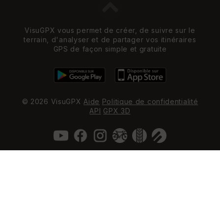
VisuGPX vous permet de créer, de suivre sur le
terrain, d'analyser et de partager vos itinéraires
GPS de façon simple et gratuite
© 2026 VisuGPX
Aide
Politique de confidentialité
API
GPX 3D