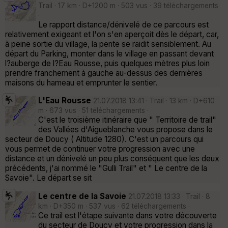
Trail · 17 km · D+1200 m · 503 vus · 39 téléchargements
·
Le rapport distance/dénivelé de ce parcours est
relativement exigeant et l'on s'en aperçoit dès le départ, car,
à peine sortie du village, la pente se raidit sensiblement. Au
départ du Parking, monter dans le village en passant devant
l?auberge de l?Eau Rousse, puis quelques mètres plus loin
prendre franchement à gauche au-dessus des dernières
maisons du hameau et emprunter le sentier.
L'Eau Rousse
21.07.2018 13:41 · Trail · 13 km · D+610
m · 673 vus · 51 téléchargements ·
C'est le troisième itinéraire que " Territoire de trail"
des Vallées d'Aigueblanche vous propose dans le
secteur de Doucy ( Altitude 1280). C'est un parcours qui
vous permet de continuer votre progression avec une
distance et un dénivelé un peu plus conséquent que les deux
précédents, j'ai nommé le "Gulli Trail" et " Le centre de la
Savoie". Le départ se sit
Le centre de la Savoie
21.07.2018 13:33 · Trail · 8
km · D+350 m · 537 vus · 62 téléchargements ·
Ce trail est l'étape suivante dans votre découverte
du secteur de Doucy et votre progression dans la