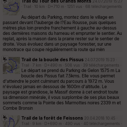
Trail du Tour des Grands Monts
24.07.2019 15:27
· Trail · 10 km · D+710 m · 1251 vus · 68 téléchargements
·
Au départ du Parking, montez dans le village en
passant devant l?auberge de l?Eau Rousse, puis quelques
mètres plus loin prendre franchement à gauche au-dessus
des dernières maisons du hameau et emprunter le sentier. Au
replat, après la maison dans la prairie rester sur le sentier de
droite. Vous évoluez dans un paysage forestier, sur une
monotrace qui coupe régulièrement la route qui mèn
Trail de la boucle des Pissus
24.07.2019 15:23 ·
Trail · 7 km · D+490 m · 508 vus · 39 téléchargements ·
Le départ se prend du Parking de Gelon 1575 m La
boucle des Pissus fait 7.5kms. Elle vous permet
d'atteindre le point culminant du parcours à 1972 m. Vous
n'évoluez jamais en dessous de 1600m d'altitude. Le
paysage est grandiose, le Massif donne à cet endroit toute
sa dimension minérale, il vous surplombe de ses plus beaux
sommets comme la Pointe des Marmottes noires 2339 m et
Combe Bronsin
Trail de la forêt de Feissons
20.04.2018 10:45 ·
Trail · 9 km · D+690 m · 490 vus · 40 téléchargements ·