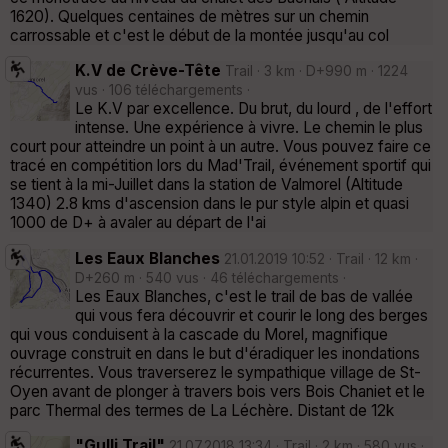
1620). Quelques centaines de mètres sur un chemin
carrossable et c'est le début de la montée jusqu'au col
K.V de Crève-Tête
Trail · 3 km · D+990 m · 1224
vus · 106 téléchargements ·
Le K.V par excellence. Du brut, du lourd , de l'effort
intense. Une expérience à vivre. Le chemin le plus
court pour atteindre un point à un autre. Vous pouvez faire ce
tracé en compétition lors du Mad'Trail, événement sportif qui
se tient à la mi-Juillet dans la station de Valmorel (Altitude
1340) 2.8 kms d'ascension dans le pur style alpin et quasi
1000 de D+ à avaler au départ de l'ai
Les Eaux Blanches
21.01.2019 10:52 · Trail · 12 km ·
D+260 m · 540 vus · 46 téléchargements ·
Les Eaux Blanches, c'est le trail de bas de vallée
qui vous fera découvrir et courir le long des berges
qui vous conduisent à la cascade du Morel, magnifique
ouvrage construit en dans le but d'éradiquer les inondations
récurrentes. Vous traverserez le sympathique village de St-
Oyen avant de plonger à travers bois vers Bois Chaniet et le
parc Thermal des termes de La Léchère. Distant de 12k
"Gulli Trail"
21.07.2018 13:34 · Trail · 2 km · 580 vus ·