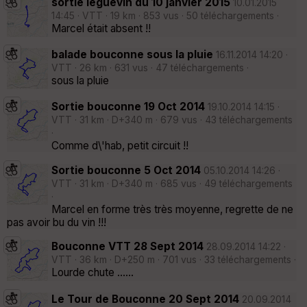
sortie leguevin du 10 janvier 2015
10.01.2015
14:45 · VTT · 19 km · 853 vus · 50 téléchargements ·
Marcel était absent !!
balade bouconne sous la pluie
16.11.2014 14:20 ·
VTT · 26 km · 631 vus · 47 téléchargements ·
sous la pluie
Sortie bouconne 19 Oct 2014
19.10.2014 14:15 ·
VTT · 31 km · D+340 m · 679 vus · 43 téléchargements
·
Comme d\'hab, petit circuit !!
Sortie bouconne 5 Oct 2014
05.10.2014 14:26 ·
VTT · 31 km · D+340 m · 685 vus · 49 téléchargements
·
Marcel en forme très très moyenne, regrette de ne
pas avoir bu du vin !!!
Bouconne VTT 28 Sept 2014
28.09.2014 14:22 ·
VTT · 36 km · D+250 m · 701 vus · 33 téléchargements ·
Lourde chute ......
Le Tour de Bouconne 20 Sept 2014
20.09.2014