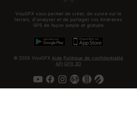
VisuGPX vous permet de créer, de suivre sur le
terrain, d'analyser et de partager vos itinéraires
GPS de façon simple et gratuite
© 2026 VisuGPX
Aide
Politique de confidentialité
API
GPX 3D