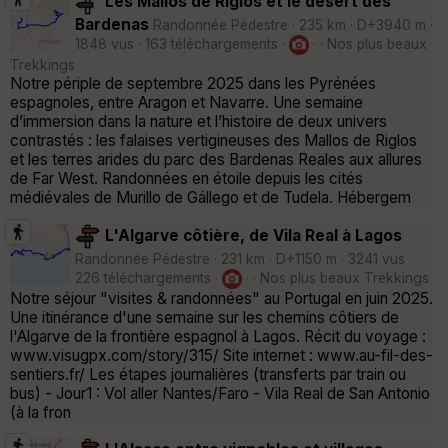
Les Mallos de Riglos et le désert des
Bardenas
Randonnée Pédestre · 235 km · D+3940 m ·
1848 vus · 163 téléchargements ·
· · Nos plus beaux
Trekkings
Notre périple de septembre 2025 dans les Pyrénées
espagnoles, entre Aragon et Navarre. Une semaine
d’immersion dans la nature et l’histoire de deux univers
contrastés : les falaises vertigineuses des Mallos de Riglos
et les terres arides du parc des Bardenas Reales aux allures
de Far West. Randonnées en étoile depuis les cités
médiévales de Murillo de Gállego et de Tudela. Hébergem
L'Algarve côtière, de Vila Real à Lagos
Randonnée Pédestre · 231 km · D+1150 m · 3241 vus ·
226 téléchargements ·
· · Nos plus beaux Trekkings
Notre séjour "visites & randonnées" au Portugal en juin 2025.
Une itinérance d'une semaine sur les chemins côtiers de
l'Algarve de la frontière espagnol à Lagos. Récit du voyage :
www.visugpx.com/story/315/ Site internet : www.au-fil-des-
sentiers.fr/ Les étapes journalières (transferts par train ou
bus) - Jour1 : Vol aller Nantes/Faro - Vila Real de San Antonio
(à la fron