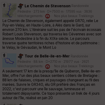
Le Chemin de Stevenson
Randonnée
Pédestre · 273 km · D+7500 m · 17595 vus · 3836
téléchargements ·
· · Nos plus beaux Trekkings
Le Chemin de Stevenson, également appelé GR70, relie Le
Puy-en-Velay, en Haute-Loire, à Alès dans le Gard, sur
environ 270 km. L'itinéraire suit les pas de l'écrivain écossais
Robert Louis Stevenson, qui traversa les Cévennes avec son
ânesse Modestine à la fin du XIXe siècle. Le parcours
traverse quatre territoires riches d'histoire et de patrimoine :
le Velay, le Gévaudan, le Mont Lo
Tour de Belle-ile-en-Mer
Randonnée
Pédestre · 88 km · D+2710 m · 21977 vus · 2621
téléchargements ·
· · Nos plus beaux Trekkings
A seulement 17 km de la presqu'île de Quiberon, Belle-ile-en-
Mer, offre l'un des plus beaux sentiers côtiers de Bretagne :
88 km de falaises, criques et paysages changeant au fil des
marées. Suivre le GR340, élu GR préféré des Français en
2022, c'est parcourir une île sauvage, lumineuse et
totalement dépaysante. Ce topo présente un trek de 4 jours
autour de l'île, réalisé en juin 20