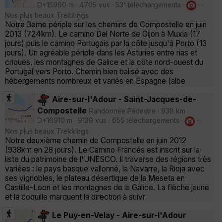
D+15990 m · 4705 vus · 531 téléchargements ·
· ·
Nos plus beaux Trekkings
Notre 3eme périple sur les chemins de Compostelle en juin
2013 (724km). Le camino Del Norte de Gijon à Muxia (17
jours) puis le camino Portugais par la côte jusqu'à Porto (13
jours). Un agréable périple dans les Asturies entre rias et
criques, les montagnes de Galice et la côte nord-ouest du
Portugal vers Porto. Chemin bien balisé avec des
hébergements nombreux et variés en Espagne (albe
Aire-sur-l'Adour - Saint-Jacques-de-
Compostelle
Randonnée Pédestre · 938 km ·
D+16910 m · 9139 vus · 655 téléchargements ·
· ·
Nos plus beaux Trekkings
Notre deuxième chemin de Compostelle en juin 2012
(938km en 28 jours). Le Camino Francés est inscrit sur la
liste du patrimoine de l'UNESCO. Il traverse des régions très
variées : le pays basque vallonné, la Navarre, la Rioja avec
ses vignobles, le plateau désertique de la Meseta en
Castille-Leon et les montagnes de la Galice. La flèche jaune
et la coquille marquent la direction à suivr
Le Puy-en-Velay - Aire-sur-l'Adour