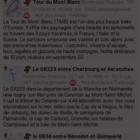
Tour du Mont Blanc
Randonnée Pédestre · 170
km · D+10530 m · 60958 vus · 10825 téléchargements ·
· · Nos plus beaux Trekkings
Le Tour du Mont-Blanc (TMB) est l'un des plus beaux treks
d'Europe. Il offre des paysages d'une beauté exceptionnelle
au travers des 3 pays traversés, la France, l'Italie et la
Suisse. Le parcours emprunte des vallées et cols alpins avec
des panoramas majestueux : cascades, chalets d'alpage,
lacs, aiguilles et glaciers de haute montagne. Notre itinérance
de 10 jours réalisée en septembre 20
Le GR223 entre Cherbourg et Avranches
Randonnée Pédestre · 257 km · D+1890 m · 11274 vus ·
587 téléchargements ·
· · Nos plus beaux Trekkings
Le GR223 dans le département de la Manche en Normandie
relie Isigny-sur-Mer près de Carentan au Mont-Saint-Michel.
Il suit le littoral du Cotentin sur 446 kilomètres avec des vues
imprenables sur la mer, telles que le Cap de la Hague, le Nez-
de-Jobourg, les dunes de Biville, le sémaphore de
Flamanville, le cap de Carteret, Granville, les falaises de
Champeaux et la baie du Mont-Saint-Michel.
le GR34 entre Bénodet et Quimperlé