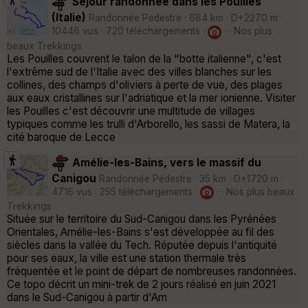
Séjour randonnée dans les Pouilles
(Italie)
Randonnée Pédestre · 684 km · D+2270 m ·
10446 vus · 720 téléchargements ·
· · Nos plus
beaux Trekkings
Les Pouilles couvrent le talon de la "botte italienne", c'est
l'extrême sud de l'Italie avec des villes blanches sur les
collines, des champs d'oliviers à perte de vue, des plages
aux eaux cristallines sur l'adriatique et la mer ionienne. Visiter
les Pouilles c'est découvrir une multitude de villages
typiques comme les trulli d'Arborello, les sassi de Matera, la
cité baroque de Lecce
Amélie-les-Bains, vers le massif du
Canigou
Randonnée Pédestre · 35 km · D+1720 m ·
4716 vus · 255 téléchargements ·
· · Nos plus beaux
Trekkings
Située sur le territoire du Sud-Canigou dans les Pyrénées
Orientales, Amélie-les-Bains s'est développée au fil des
siècles dans la vallée du Tech. Réputée depuis l'antiquité
pour ses eaux, la ville est une station thermale très
fréquentée et le point de départ de nombreuses randonnées.
Ce topo décrit un mini-trek de 2 jours réalisé en juin 2021
dans le Sud-Canigou à partir d'Am