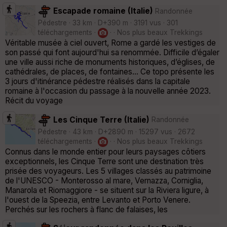
Escapade romaine (Italie)
Randonnée
Pédestre · 33 km · D+390 m · 3191 vus · 301
téléchargements ·
· · Nos plus beaux Trekkings
Véritable musée à ciel ouvert, Rome a gardé les vestiges de
son passé qui font aujourd'hui sa renommée. Difficile d’égaler
une ville aussi riche de monuments historiques, d’églises, de
cathédrales, de places, de fontaines… Ce topo présente les
3 jours d'itinérance pédestre réalisés dans la capitale
romaine à l'occasion du passage à la nouvelle année 2023.
Récit du voyage
Les Cinque Terre (Italie)
Randonnée
Pédestre · 43 km · D+2890 m · 15297 vus · 2672
téléchargements ·
· · Nos plus beaux Trekkings
Connus dans le monde entier pour leurs paysages côtiers
exceptionnels, les Cinque Terre sont une destination très
prisée des voyageurs. Les 5 villages classés au patrimoine
de l'UNESCO - Monterosso al mare, Vernazza, Corniglia,
Manarola et Riomaggiore - se situent sur la Riviera ligure, à
l'ouest de la Speezia, entre Levanto et Porto Venere.
Perchés sur les rochers à flanc de falaises, les