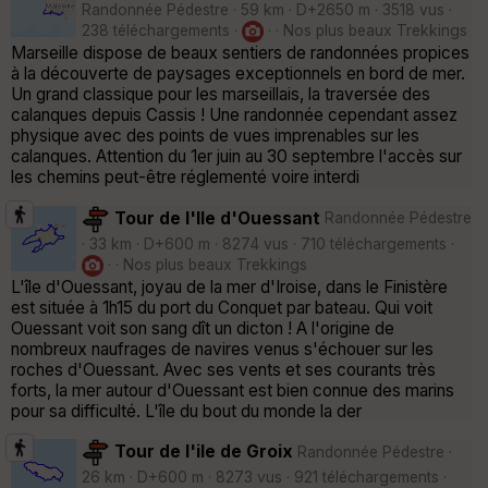
Randonnée Pédestre · 59 km · D+2650 m · 3518 vus ·
238 téléchargements ·
· · Nos plus beaux Trekkings
Marseille dispose de beaux sentiers de randonnées propices
à la découverte de paysages exceptionnels en bord de mer.
Un grand classique pour les marseillais, la traversée des
calanques depuis Cassis ! Une randonnée cependant assez
physique avec des points de vues imprenables sur les
calanques. Attention du 1er juin au 30 septembre l'accès sur
les chemins peut-être réglementé voire interdi
Tour de l'Ile d'Ouessant
Randonnée Pédestre
· 33 km · D+600 m · 8274 vus · 710 téléchargements ·
· · Nos plus beaux Trekkings
L'île d'Ouessant, joyau de la mer d'Iroise, dans le Finistère
est située à 1h15 du port du Conquet par bateau. Qui voit
Ouessant voit son sang dît un dicton ! A l'origine de
nombreux naufrages de navires venus s'échouer sur les
roches d'Ouessant. Avec ses vents et ses courants très
forts, la mer autour d'Ouessant est bien connue des marins
pour sa difficulté. L'île du bout du monde la der
Tour de l'ile de Groix
Randonnée Pédestre ·
26 km · D+600 m · 8273 vus · 921 téléchargements ·