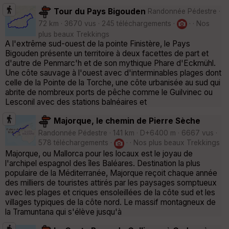
Tour du Pays Bigouden
Randonnée Pédestre ·
72 km · 3670 vus · 245 téléchargements ·
· · Nos
plus beaux Trekkings
A l'extrême sud-ouest de la pointe Finistère, le Pays
Bigouden présente un territoire à deux facettes de part et
d'autre de Penmarc'h et de son mythique Phare d'Eckmühl.
Une côte sauvage à l'ouest avec d'interminables plages dont
celle de la Pointe de la Torche, une côte urbanisée au sud qui
abrite de nombreux ports de pêche comme le Guilvinec ou
Lesconil avec des stations balnéaires et
Majorque, le chemin de Pierre Sèche
Randonnée Pédestre · 141 km · D+6400 m · 6667 vus ·
578 téléchargements ·
· · Nos plus beaux Trekkings
Majorque, ou Mallorca pour les locaux est le joyau de
l'archipel espagnol des îles Baléares. Destination la plus
populaire de la Méditerranée, Majorque reçoit chaque année
des milliers de touristes attirés par les paysages somptueux
avec les plages et criques ensoleillées de la côte sud et les
villages typiques de la côte nord. Le massif montagneux de
la Tramuntana qui s'élève jusqu'à