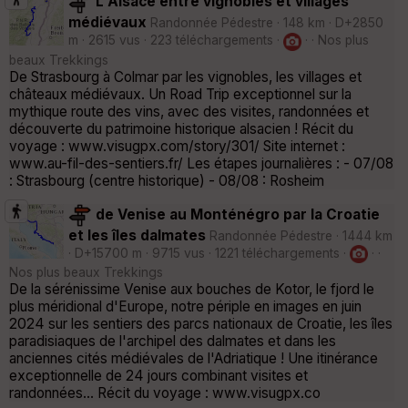
L'Alsace entre vignobles et villages
médiévaux
Randonnée Pédestre · 148 km · D+2850
m · 2615 vus · 223 téléchargements ·
· · Nos plus
beaux Trekkings
De Strasbourg à Colmar par les vignobles, les villages et
châteaux médiévaux. Un Road Trip exceptionnel sur la
mythique route des vins, avec des visites, randonnées et
découverte du patrimoine historique alsacien ! Récit du
voyage : www.visugpx.com/story/301/ Site internet :
www.au-fil-des-sentiers.fr/ Les étapes journalières : - 07/08
: Strasbourg (centre historique) - 08/08 : Rosheim
de Venise au Monténégro par la Croatie
et les îles dalmates
Randonnée Pédestre · 1444 km
· D+15700 m · 9715 vus · 1221 téléchargements ·
· ·
Nos plus beaux Trekkings
De la sérénissime Venise aux bouches de Kotor, le fjord le
plus méridional d'Europe, notre périple en images en juin
2024 sur les sentiers des parcs nationaux de Croatie, les îles
paradisiaques de l'archipel des dalmates et dans les
anciennes cités médiévales de l'Adriatique ! Une itinérance
exceptionnelle de 24 jours combinant visites et
randonnées... Récit du voyage : www.visugpx.co