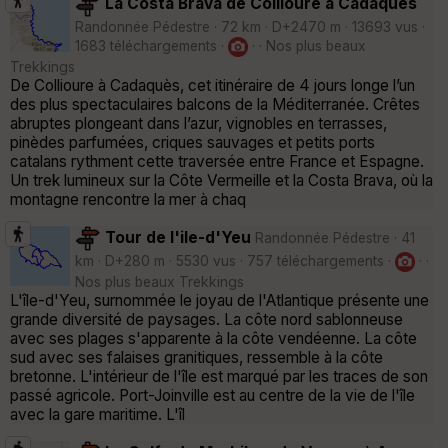
La Costa Brava de Collioure à Cadaquès
Randonnée Pédestre · 72 km · D+2470 m · 13693 vus ·
1683 téléchargements ·
· · Nos plus beaux
Trekkings
De Collioure à Cadaquès, cet itinéraire de 4 jours longe l’un
des plus spectaculaires balcons de la Méditerranée. Crêtes
abruptes plongeant dans l’azur, vignobles en terrasses,
pinèdes parfumées, criques sauvages et petits ports
catalans rythment cette traversée entre France et Espagne.
Un trek lumineux sur la Côte Vermeille et la Costa Brava, où la
montagne rencontre la mer à chaq
Tour de l'ile-d'Yeu
Randonnée Pédestre · 41
km · D+280 m · 5530 vus · 757 téléchargements ·
· ·
Nos plus beaux Trekkings
L'île-d'Yeu, surnommée le joyau de l'Atlantique présente une
grande diversité de paysages. La côte nord sablonneuse
avec ses plages s'apparente à la côte vendéenne. La côte
sud avec ses falaises granitiques, ressemble à la côte
bretonne. L'intérieur de l'île est marqué par les traces de son
passé agricole. Port-Joinville est au centre de la vie de l'île
avec la gare maritime. L'îl