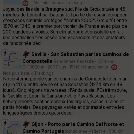
· · Nos plus beaux Trekkings
Joyau des Iles de la Bretagne sud, l'ile de Groix située à 45
minutes de Lorient par bateau fait partie du réseau européen
d'espaces naturels protégés "Natura 2000". Groix fût entre
1870 et 1940 le premier port thonier de France avec plus de
200 dundees à voiles. Son climat doux et ensoleillé en fait
une destination très prisée des vacanciers et des amateurs
de randonnée péd
Sevilla - San Sebastian par les caminos de
Compostelle
Randonnée Pédestre · 1274 km ·
D+13820 m · 2097 vus · 151 téléchargements ·
· ·
Nos plus beaux Trekkings
Notre 4eme périple sur les chemins de Compostelle en mai
et juin 2016 entre Séville et San Sebastian (1274 km en 48
jours). Cinq régions traversées : l'Andalousie, l'Estrêmadure,
la Castille et Léon, la Cantabrie et le Pays Basque. Les
hébergements sont nombreux (albergues, casas rurales et
petits hôtels). Des paysages variés et contrastés entre les
longues lignes droites quasi déser
Gijon - Porto par le Camino Del Norte et
Camino Portugais
Randonnée Pédestre · 736 km ·