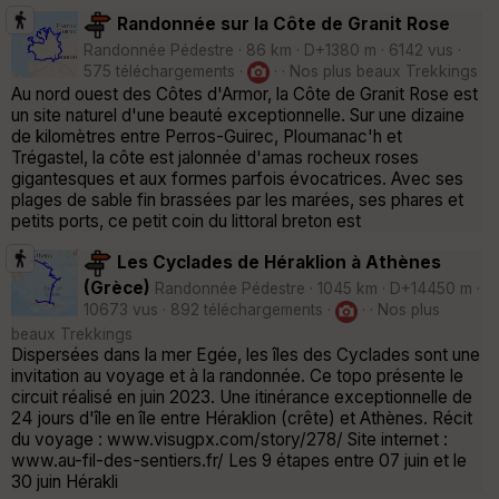
Randonnée sur la Côte de Granit Rose
Randonnée Pédestre · 86 km · D+1380 m · 6142 vus ·
575 téléchargements ·
· · Nos plus beaux Trekkings
Au nord ouest des Côtes d'Armor, la Côte de Granit Rose est
un site naturel d'une beauté exceptionnelle. Sur une dizaine
de kilomètres entre Perros-Guirec, Ploumanac'h et
Trégastel, la côte est jalonnée d'amas rocheux roses
gigantesques et aux formes parfois évocatrices. Avec ses
plages de sable fin brassées par les marées, ses phares et
petits ports, ce petit coin du littoral breton est
Les Cyclades de Héraklion à Athènes
(Grèce)
Randonnée Pédestre · 1045 km · D+14450 m ·
10673 vus · 892 téléchargements ·
· · Nos plus
beaux Trekkings
Dispersées dans la mer Egée, les îles des Cyclades sont une
invitation au voyage et à la randonnée. Ce topo présente le
circuit réalisé en juin 2023. Une itinérance exceptionnelle de
24 jours d'île en île entre Héraklion (crête) et Athènes. Récit
du voyage : www.visugpx.com/story/278/ Site internet :
www.au-fil-des-sentiers.fr/ Les 9 étapes entre 07 juin et le
30 juin Hérakli