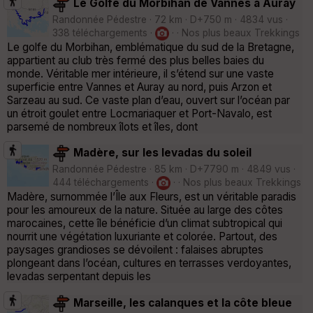
Le Golfe du Morbihan de Vannes à Auray
Randonnée Pédestre · 72 km · D+750 m · 4834 vus ·
338 téléchargements ·
· · Nos plus beaux Trekkings
Le golfe du Morbihan, emblématique du sud de la Bretagne,
appartient au club très fermé des plus belles baies du
monde. Véritable mer intérieure, il s’étend sur une vaste
superficie entre Vannes et Auray au nord, puis Arzon et
Sarzeau au sud. Ce vaste plan d’eau, ouvert sur l’océan par
un étroit goulet entre Locmariaquer et Port-Navalo, est
parsemé de nombreux îlots et îles, dont
Madère, sur les levadas du soleil
Randonnée Pédestre · 85 km · D+7790 m · 4849 vus ·
444 téléchargements ·
· · Nos plus beaux Trekkings
Madère, surnommée l’Île aux Fleurs, est un véritable paradis
pour les amoureux de la nature. Située au large des côtes
marocaines, cette île bénéficie d’un climat subtropical qui
nourrit une végétation luxuriante et colorée. Partout, des
paysages grandioses se dévoilent : falaises abruptes
plongeant dans l’océan, cultures en terrasses verdoyantes,
levadas serpentant depuis les
Marseille, les calanques et la côte bleue