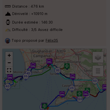
Distance : 476 km
Dénivelé : +10910 m
Durée estimée : 146:30
Difficulté : 3/5 Assez difficile
Topo proposé par
Félix35
+
−
30
45
0
35
0
B
0
50
or
n
40
25
0
e
0
s
100
ki
150
lo
m
20