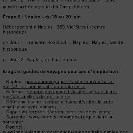
musée archéologique dei Campi Flegrei
Étape 9 : Naples – du 18 au 20 juin
Hébergement à Naples : B&B Vic'Street (centre
historique)
👉 Jour 1 : Transfert Pozzuoli → Naples : Naples, centre
histoorique
👉 Jour 2 : Naples, de haut en bas
Blogs et guides de voyages sources d'inspiration
:
- Naples :
generationvoyage.fr/visiter-naples-faire-
voir/#1-les-monuments-du-centre-ville
- Salerne :
generationvoyage.fr/visiter-salerne-faire-
voir/#la-vieille-ville-de-salerne
- Côte amalfitaine :
coteamalfitaine.it/visiter-la-cote-
amalfitaine-sans-voiture/
- Capri :
visitercapri.it/visiter-capri-en-deux-jours/
- Sorrente :
www.carnets-voyages.org/que-faire-a-
sorrente/
- Pompéi :
www.lonelyplanet.fr/destinations/europe/italie/naples/que