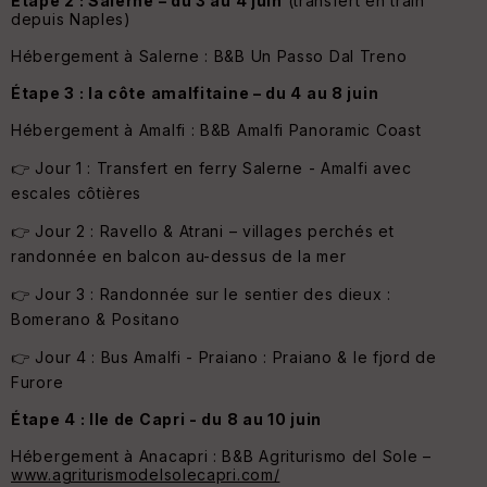
Étape 2 : Salerne – du 3 au 4 juin
(transfert en train
depuis Naples)
Hébergement à Salerne : B&B Un Passo Dal Treno
Étape 3 : la côte amalfitaine – du 4 au 8 juin
Hébergement à Amalfi : B&B Amalfi Panoramic Coast
👉 Jour 1 : Transfert en ferry Salerne - Amalfi avec
escales côtières
👉 Jour 2 : Ravello & Atrani – villages perchés et
randonnée en balcon au-dessus de la mer
👉 Jour 3 : Randonnée sur le sentier des dieux :
Bomerano & Positano
👉 Jour 4 : Bus Amalfi - Praiano : Praiano & le fjord de
Furore
Étape 4 : Ile de Capri - du 8 au 10 juin
Hébergement à Anacapri : B&B Agriturismo del Sole –
www.agriturismodelsolecapri.com/