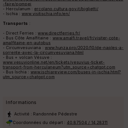
-faire/pompei
- Herculanum :
ercolano.cultura.gov.it/biglietti/
- Ischia :
www.visitischia.info/en/
Transports
:
- Direct Ferries :
www.directferries.fr/
- Bus Côte Amalfitaine :
www.amalfi.travel/fr/visiter-cote-
amalfitaine-en-autobus
- Circumvesuviana :
www.hunza.pro/2020/10/de-naples-a-
sorrente-avec-la-circumvesuviana.html
- Bus + volcan Vésuve :
www.vesuvionline.net/en/tickets/vesuvius-ticket-
transport-from-herculaneum?utm_source=chatgpt.com
- Bus Ischia :
www.ischiareview.com/buses-in-ischia.html?
utm_source=chatgpt.com
Informations
Activité : Randonnée Pédestre
Coordonnées du départ :
40.87504 / 14.28311