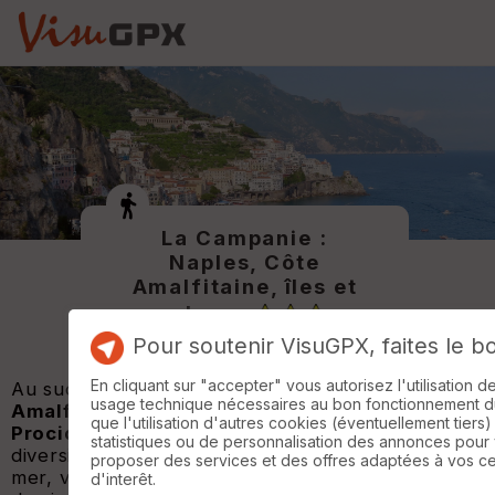
La Campanie :
Naples, Côte
Amalfitaine, îles et
volcans
Pour soutenir VisuGPX, faites le b
En cliquant sur "accepter" vous autorisez l'utilisation 
Au sud de l'Italie, entre
Naples
, la
Côte
usage technique nécessaires au bon fonctionnement du 
Amalfitaine
et les îles de
Capri
,
Ischia
et
que l'utilisation d'autres cookies (éventuellement tiers)
Procida
, la
Campanie
offre une étonnante
statistiques ou de personnalisation des annonces pour
diversité de paysages : falaises plongeant dans la
proposer des services et des offres adaptées à vos c
mer, villages perchés, terres volcaniques
d'interêt.