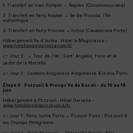
1. Transfert en train Pompéi → Naples (Circumvesuviana)
2. Transfert en ferry Naples → Ile de Procida, l'Ile
authentique
3. Transfert en ferry Procida → Ischia (Casamiciola Porto)
Hébergement île d'Ischia : Hotel la Magioressa -
www.hotellamaggioressa.com/it/
👉 Jour 2 : → Tour de l'ile : Sant' Angello, Forio et le
jardin de la Mortella
👉 Jour 3 : Castello Aragonese Aragonesse & Ischia Porto
Étape 8 : Pozzuoli & Presqu'île de Bacoli – du 16 au 18
juin
Hébergement à Pozzuoli : Hôtel Darsena –
www.hoteldarsenapozzuoli.it/it/
👉 Jour 1 : Ferry Ischia Porto → Pozuoli Porto : Pozzuoli &
les Champs Phlégréens
👉 Jour 2 : Train Pozzuoli → Presqu'île Bacoli : Baia,