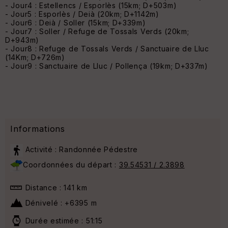
- Jour4 : Estellencs / Esporlès (15km; D+503m)
- Jour5 : Esporlès / Deià (20km; D+1142m)
- Jour6 : Deià / Soller (15km; D+339m)
- Jour7 : Soller / Refuge de Tossals Verds (20km;
D+943m)
- Jour8 : Refuge de Tossals Verds / Sanctuaire de Lluc
(14Km; D+726m)
- Jour9 : Sanctuaire de Lluc / Pollença (19km; D+337m)
Informations
Activité : Randonnée Pédestre
Coordonnées du départ :
39.54531 / 2.3898
Distance : 141 km
Dénivelé : +6395 m
Durée estimée : 51:15