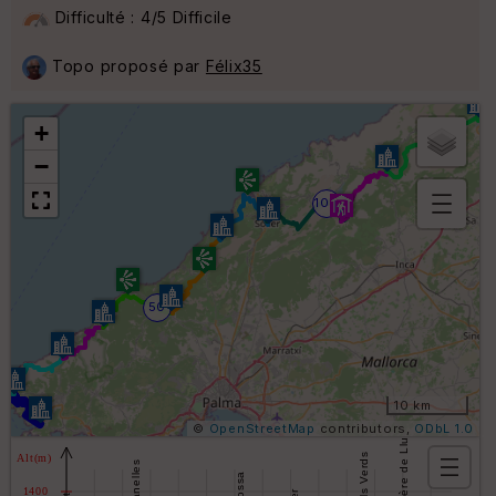
Difficulté : 4/5 Difficile
Topo proposé par
Félix35
+
−
100
B
or
n
e
50
s
ki
lo
m
ét
ri
10 km
q
©
OpenStreetMap
contributors,
ODbL 1.0
u
e
s