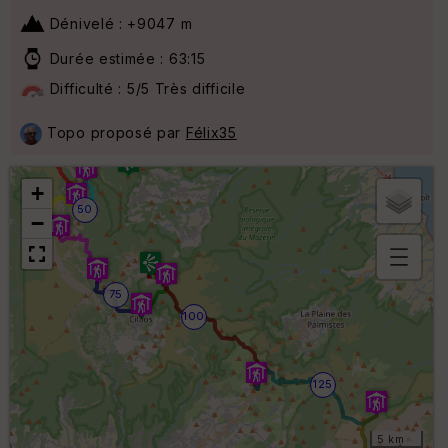
Dénivelé : +9047 m
Durée estimée : 63:15
Difficulté : 5/5 Très difficile
Topo proposé par
Félix35
25
+
50
−
B
75
or
100
n
e
s
ki
125
lo
m
ét
ri
5 km