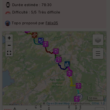
Durée estimée : 78:30
Difficulté : 5/5 Très difficile
Topo proposé par
Félix35
150
+
−
B
100
or
n
e
s
ki
lo
m
ét
50
ri
10 km
q
©
OpenStreetMap
contributors,
ODbL 1.0
u