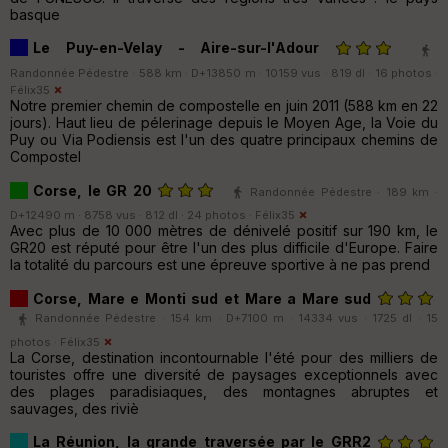
basque
Le Puy-en-Velay - Aire-sur-l'Adour
Randonnée Pédestre · 588 km · D+13850 m · 10159 vus · 819 dl · 16 photos ·
Félix35
Notre premier chemin de compostelle en juin 2011 (588 km en 22
jours). Haut lieu de pélerinage depuis le Moyen Age, la Voie du
Puy ou Via Podiensis est l'un des quatre principaux chemins de
Compostel
Corse, le GR 20
Randonnée Pédestre · 189 km ·
D+12490 m · 8758 vus · 812 dl · 24 photos ·
Félix35
Avec plus de 10 000 mètres de dénivelé positif sur 190 km, le
GR20 est réputé pour être l'un des plus difficile d'Europe. Faire
la totalité du parcours est une épreuve sportive à ne pas prend
Corse, Mare e Monti sud et Mare a Mare sud
Randonnée Pédestre · 154 km · D+7100 m · 14334 vus · 1725 dl · 15
photos ·
Félix35
La Corse, destination incontournable l'été pour des milliers de
touristes offre une diversité de paysages exceptionnels avec
des plages paradisiaques, des montagnes abruptes et
sauvages, des riviè
La Réunion, la grande traversée par le GRR2