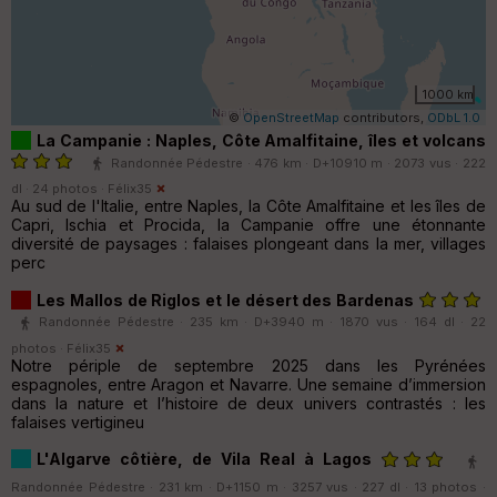
1000 km
©
OpenStreetMap
contributors,
ODbL 1.0
La Campanie : Naples, Côte Amalfitaine, îles et volcans
Randonnée Pédestre · 476 km · D+10910 m · 2073 vus · 222
dl · 24 photos ·
Félix35
Au sud de l'Italie, entre Naples, la Côte Amalfitaine et les îles de
Capri, Ischia et Procida, la Campanie offre une étonnante
diversité de paysages : falaises plongeant dans la mer, villages
perc
Les Mallos de Riglos et le désert des Bardenas
Randonnée Pédestre · 235 km · D+3940 m · 1870 vus · 164 dl · 22
photos ·
Félix35
Notre périple de septembre 2025 dans les Pyrénées
espagnoles, entre Aragon et Navarre. Une semaine d’immersion
dans la nature et l’histoire de deux univers contrastés : les
falaises vertigineu
L'Algarve côtière, de Vila Real à Lagos
Randonnée Pédestre · 231 km · D+1150 m · 3257 vus · 227 dl · 13 photos ·