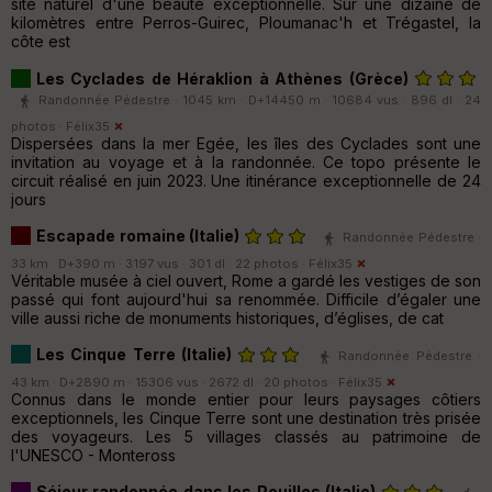
site naturel d'une beauté exceptionnelle. Sur une dizaine de
kilomètres entre Perros-Guirec, Ploumanac'h et Trégastel, la
côte est
Les Cyclades de Héraklion à Athènes (Grèce)
Randonnée Pédestre · 1045 km · D+14450 m · 10684 vus · 896 dl · 24
photos ·
Félix35
Dispersées dans la mer Egée, les îles des Cyclades sont une
invitation au voyage et à la randonnée. Ce topo présente le
circuit réalisé en juin 2023. Une itinérance exceptionnelle de 24
jours
Escapade romaine (Italie)
Randonnée Pédestre ·
33 km · D+390 m · 3197 vus · 301 dl · 22 photos ·
Félix35
Véritable musée à ciel ouvert, Rome a gardé les vestiges de son
passé qui font aujourd'hui sa renommée. Difficile d’égaler une
ville aussi riche de monuments historiques, d’églises, de cat
Les Cinque Terre (Italie)
Randonnée Pédestre ·
43 km · D+2890 m · 15306 vus · 2672 dl · 20 photos ·
Félix35
Connus dans le monde entier pour leurs paysages côtiers
exceptionnels, les Cinque Terre sont une destination très prisée
des voyageurs. Les 5 villages classés au patrimoine de
l'UNESCO - Monteross
Séjour randonnée dans les Pouilles (Italie)