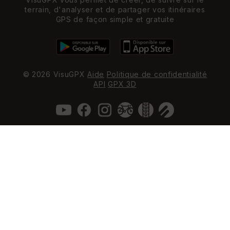
terrain, d'analyser et de partager vos itinéraires
GPS de façon simple et gratuite
© 2026 VisuGPX
Aide
Politique de confidentialité
API
GPX 3D