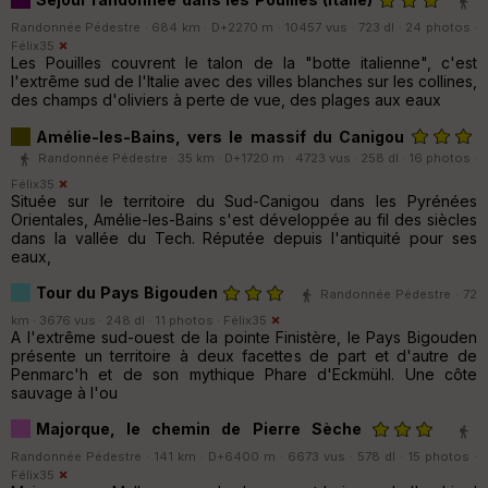
Randonnée Pédestre · 684 km · D+2270 m · 10457 vus · 723 dl · 24 photos ·
Félix35
Les Pouilles couvrent le talon de la "botte italienne", c'est
l'extrême sud de l'Italie avec des villes blanches sur les collines,
des champs d'oliviers à perte de vue, des plages aux eaux
Amélie-les-Bains, vers le massif du Canigou
Randonnée Pédestre · 35 km · D+1720 m · 4723 vus · 258 dl · 16 photos ·
Félix35
Située sur le territoire du Sud-Canigou dans les Pyrénées
Orientales, Amélie-les-Bains s'est développée au fil des siècles
dans la vallée du Tech. Réputée depuis l'antiquité pour ses
eaux,
Tour du Pays Bigouden
Randonnée Pédestre · 72
km · 3676 vus · 248 dl · 11 photos ·
Félix35
A l'extrême sud-ouest de la pointe Finistère, le Pays Bigouden
présente un territoire à deux facettes de part et d'autre de
Penmarc'h et de son mythique Phare d'Eckmühl. Une côte
sauvage à l'ou
Majorque, le chemin de Pierre Sèche
Randonnée Pédestre · 141 km · D+6400 m · 6673 vus · 578 dl · 15 photos ·
Félix35