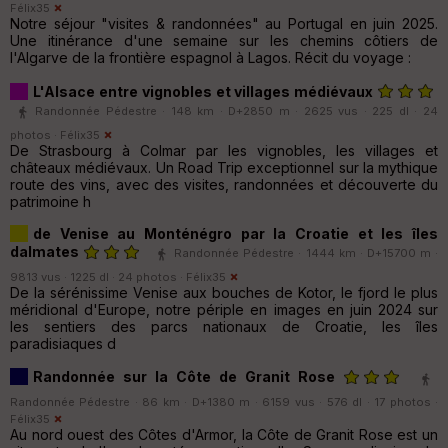
Félix35
Notre séjour "visites & randonnées" au Portugal en juin 2025.
Une itinérance d'une semaine sur les chemins côtiers de
l'Algarve de la frontière espagnol à Lagos. Récit du voyage :
L'Alsace entre vignobles et villages médiévaux
Randonnée Pédestre · 148 km · D+2850 m · 2625 vus · 225 dl · 24
photos ·
Félix35
De Strasbourg à Colmar par les vignobles, les villages et
châteaux médiévaux. Un Road Trip exceptionnel sur la mythique
route des vins, avec des visites, randonnées et découverte du
patrimoine h
de Venise au Monténégro par la Croatie et les îles
dalmates
Randonnée Pédestre · 1444 km · D+15700 m ·
9813 vus · 1225 dl · 24 photos ·
Félix35
De la sérénissime Venise aux bouches de Kotor, le fjord le plus
méridional d'Europe, notre périple en images en juin 2024 sur
les sentiers des parcs nationaux de Croatie, les îles
paradisiaques d
Randonnée sur la Côte de Granit Rose
Randonnée Pédestre · 86 km · D+1380 m · 6159 vus · 576 dl · 17 photos ·
Félix35
Au nord ouest des Côtes d'Armor, la Côte de Granit Rose est un