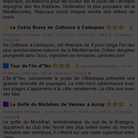
Majorque, ou Mallorca pour les locaux est le joyau de l'archipel
espagnol des îles Baléares. Destination la plus populaire de la
Méditerranée, Majorque reçoit chaque année des milliers de
touris
La Costa Brava de Collioure à Cadaquès
Randonnée Pédestre · 72 km · D+2470 m · 13710 vus · 1684 dl · 20 photos ·
Félix35
De Collioure à Cadaquès, cet itinéraire de 4 jours longe l’un des
plus spectaculaires balcons de la Méditerranée. Crêtes abruptes
plongeant dans l’azur, vignobles en terrasses, pinèdes parf
Tour de l'ile-d'Yeu
Randonnée Pédestre · 41 km ·
D+280 m · 5564 vus · 762 dl · 19 photos ·
Félix35
L'île-d'Yeu, surnommée le joyau de l'Atlantique présente une
grande diversité de paysages. La côte nord sablonneuse avec
ses plages s'apparente à la côte vendéenne. La côte sud avec
ses falai
Le Golfe du Morbihan de Vannes à Auray
Randonnée Pédestre · 72 km · D+750 m · 4842 vus · 339 dl · 16 photos ·
Félix35
Le golfe du Morbihan, emblématique du sud de la Bretagne,
appartient au club très fermé des plus belles baies du monde.
Véritable mer intérieure, il s’étend sur une vaste superficie entre
Vann