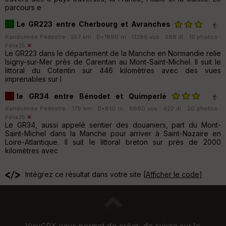
parcours e
Le GR223 entre Cherbourg et Avranches
Randonnée Pédestre · 257 km · D+1890 m · 11286 vus · 588 dl · 19 photos ·
Félix35
Le GR223 dans le département de la Manche en Normandie relie
Isigny-sur-Mer près de Carentan au Mont-Saint-Michel. Il suit le
littoral du Cotentin sur 446 kilomètres avec des vues
imprenables sur l
le GR34 entre Bénodet et Quimperlé
Randonnée Pédestre · 179 km · D+810 m · 8690 vus · 422 dl · 20 photos ·
Félix35
Le GR34, aussi appelé sentier des douaniers, part du Mont-
Saint-Michel dans la Manche pour arriver à Saint-Nazaire en
Loire-Atlantique. Il suit le littoral breton sur près de 2000
kilomètres avec
Intégrez ce résultat dans votre site [
Afficher le code
]
VisuGPX vous permet de créer, de suivre sur le