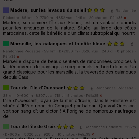
Madère, sur les levadas du soleil
Randonnée
Pédestre · 85 km · D+7790 m · 4852 vus · 445 dl · 20 photos ·
Félix35
Madère, surnommée l’Île aux Fleurs, est un véritable paradis
pour les amoureux de la nature. Située au large des côtes
marocaines, cette île bénéficie d’un climat subtropical qui nourrit
Marseille, les calanques et la côte bleue
Randonnée Pédestre · 59 km · D+2650 m · 3520 vus · 240 dl · 8 photos ·
Félix35
Marseille dispose de beaux sentiers de randonnées propices à
la découverte de paysages exceptionnels en bord de mer. Un
grand classique pour les marseillais, la traversée des calanques
depuis Cass
Tour de l'Ile d'Ouessant
Randonnée Pédestre ·
33 km · D+600 m · 8307 vus · 718 dl · 5 photos ·
Félix35
L'île d'Ouessant, joyau de la mer d'Iroise, dans le Finistère est
située à 1h15 du port du Conquet par bateau. Qui voit Ouessant
voit son sang dît un dicton ! A l'origine de nombreux naufrages
de
Tour de l'ile de Groix
Randonnée Pédestre · 26 km
· D+600 m · 8320 vus · 928 dl · 10 photos ·
Félix35