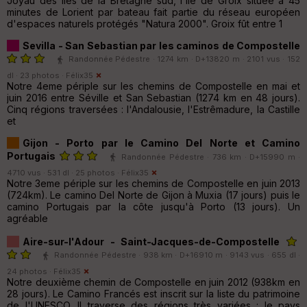
Joyau des Iles de la Bretagne sud, l'ile de Groix située à 45
minutes de Lorient par bateau fait partie du réseau européen
d'espaces naturels protégés "Natura 2000". Groix fût entre 1
Sevilla - San Sebastian par les caminos de Compostelle
Randonnée Pédestre · 1274 km · D+13820 m · 2101 vus · 152
dl · 23 photos ·
Félix35
Notre 4eme périple sur les chemins de Compostelle en mai et
juin 2016 entre Séville et San Sebastian (1274 km en 48 jours).
Cinq régions traversées : l'Andalousie, l'Estrêmadure, la Castille
et
Gijon - Porto par le Camino Del Norte et Camino
Portugais
Randonnée Pédestre · 736 km · D+15990 m ·
4710 vus · 531 dl · 25 photos ·
Félix35
Notre 3eme périple sur les chemins de Compostelle en juin 2013
(724km). Le camino Del Norte de Gijon à Muxia (17 jours) puis le
camino Portugais par la côte jusqu'à Porto (13 jours). Un
agréable
Aire-sur-l'Adour - Saint-Jacques-de-Compostelle
Randonnée Pédestre · 938 km · D+16910 m · 9143 vus · 655 dl ·
24 photos ·
Félix35
Notre deuxième chemin de Compostelle en juin 2012 (938km en
28 jours). Le Camino Francés est inscrit sur la liste du patrimoine
de l'UNESCO. Il traverse des régions très variées : le pays