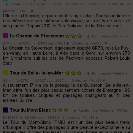
Randonnée Pédestre · 163 km · D+9050 m · 51923 vus · 8959 dl · 21
photos ·
Félix35
L'île de la Réunion, département français dans l'océan indien se
caractérise par son intérieur volcanique, ses récifs de corail et
ses plages. Depuis 2010, le Parc National de la Réunion regr
Le Chemin de Stevenson
Randonnée Pédestre ·
273 km · D+7500 m · 17653 vus · 3861 dl · 20 photos ·
Félix35
Le Chemin de Stevenson, également appelé GR70, relie Le Puy-
en-Velay, en Haute-Loire, à Alès dans le Gard, sur environ 270
km. L'itinéraire suit les pas de l'écrivain écossais Robert Louis
Stev
Tour de Belle-ile-en-Mer
Randonnée Pédestre ·
88 km · D+2710 m · 22027 vus · 2637 dl · 10 photos ·
Félix35
A seulement 17 km de la presqu'île de Quiberon, Belle-ile-en-
Mer, offre l'un des plus beaux sentiers côtiers de Bretagne : 88
km de falaises, criques et paysages changeant au fil des
marées. Suivre
Tour du Mont Blanc
Randonnée Pédestre · 170 km ·
D+10530 m · 60996 vus · 10831 dl · 24 photos ·
Félix35
Le Tour du Mont-Blanc (TMB) est l'un des plus beaux treks
d'Europe. Il offre des paysages d'une beauté exceptionnelle au
travers des 3 pays traversés, la France, l'Italie et la Suisse. Le