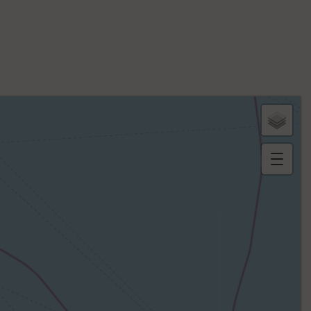
B
or
n
e
s
ki
lo
m
ét
ri
q