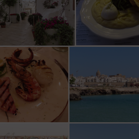
Ostuni
Burrata avec purée de fève
son et poulpe grillés
Monopoli