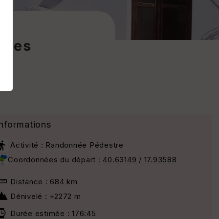
lles
Informations
Activité : Randonnée Pédestre
Coordonnées du départ :
40.63149 / 17.93588
Distance : 684 km
Dénivelé : +2272 m
Durée estimée : 176:45