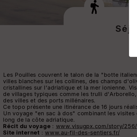
Séjo
Les Pouilles couvrent le talon de la "botte italie
villes blanches sur les collines, des champs d'ol
cristallines sur l'adriatique et la mer ionienne. Vi
de villages typiques comme les trulli d'Arborello
des villes et des ports millénaires.
Ce topo présente une itinérance de 16 jours réali
Un voyage "en sac à dos" combinant les visites de
long de la côte adriatique.
Récit du voyage
:
www.visugpx.com/story/256/
Site internet
:
www.au-fil-des-sentiers.fr/