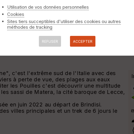
Utilisation de vos données personnelles
Cookies
Sites tiers succeptibles d'utiliser des cookies ou autres
ur randonnée dans les Poui
méthodes de tracking
(Italie)
REFUSER
ACCEPTER
nne", c'est l'extrême sud de l'Italie avec des
iviers à perte de vue, des plages aux eaux
siter les Pouilles c'est découvrir une multitude
, les sassi de Matera, la cité baroque de Lecce,
sée en juin 2022 au départ de Brindisi.
s villes principales et un trek de 6 jours le