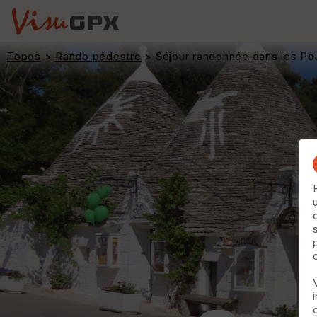
Topos
>
Rando pédestre
> Séjour randonnée dans les Pouil