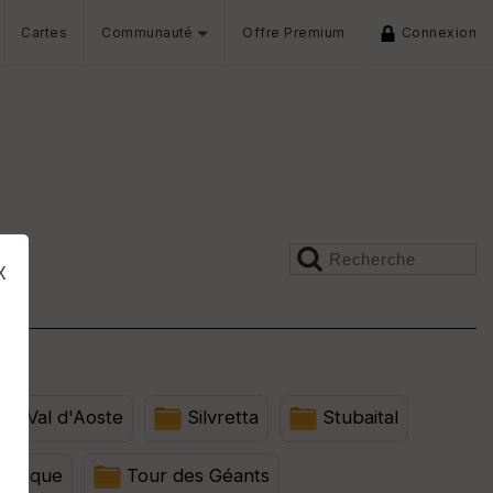
Cartes
Communauté
Offre Premium
Connexion
x
id Val d'Aoste
Silvretta
Stubaital
elgique
Tour des Géants
s