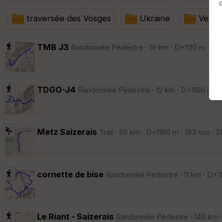
Afficher la carto
dossier et sous-dossiers
|
ce dossier u
traversée des Vosges
Ukraine
Verco
TMB J3
Randonnée Pédestre · 19 km · D+1110 m · 210 
TDGO-J4
Randonnée Pédestre · 12 km · D+1160 m · 1
Metz Saizerais
Trail · 50 km · D+1180 m · 193 vus · 
cornette de bise
Randonnée Pédestre · 11 km · D+11
Le Riant - Saizerais
Randonnée Pédestre · 148 km · 