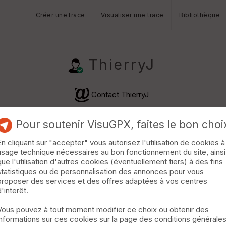
Créer une trace
Visualiser une trace
Bibliothèque
ThierryJ
Contact ThierryJ
Pour soutenir VisuGPX, faites le bon choi
En cliquant sur "accepter" vous autorisez l'utilisation de cookies à
usage technique nécessaires au bon fonctionnement du site, ainsi
que l'utilisation d'autres cookies (éventuellement tiers) à des fins
statistiques ou de personnalisation des annonces pour vous
proposer des services et des offres adaptées à vos centres
d'interêt.
es
GR20
Liverdun
Mullerthal
Ra
Vous pouvez à tout moment modifier ce choix ou obtenir des
tobre
TMB
TMB Uparis
Tour de la B
informations sur ces cookies sur la page des conditions générale