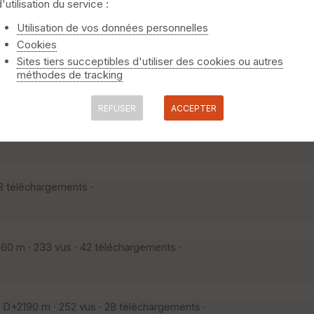
d'utilisation du service :
niquement
⚠️ Selon le nombre de traces l'affichage peut-être long
rs
Vosges IO Tour 2024
Vosges IO Tour 20
Utilisation de vos données personnelles
Cookies
Sites tiers succeptibles d'utiliser des cookies ou autres
vus · 14 téléchargements ·
méthodes de tracking
REFUSER
ACCEPTER
08 vus · 17 téléchargements ·
28 téléchargements ·
60 m · 233 vus · 42 téléchargements ·
D+2190 m · 252 vus · 28 téléchargements ·