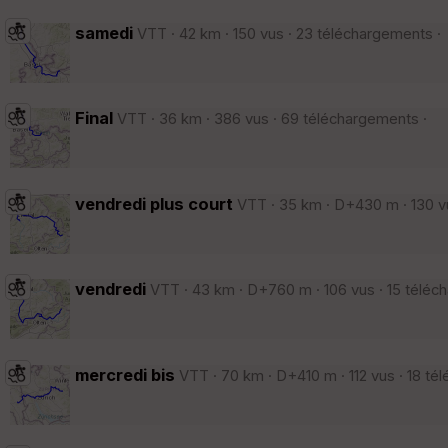
samedi
VTT · 42 km · 150 vus · 23 téléchargements ·
Final
VTT · 36 km · 386 vus · 69 téléchargements ·
vendredi plus court
VTT · 35 km · D+430 m · 130 vu
vendredi
VTT · 43 km · D+760 m · 106 vus · 15 téléc
mercredi bis
VTT · 70 km · D+410 m · 112 vus · 18 té