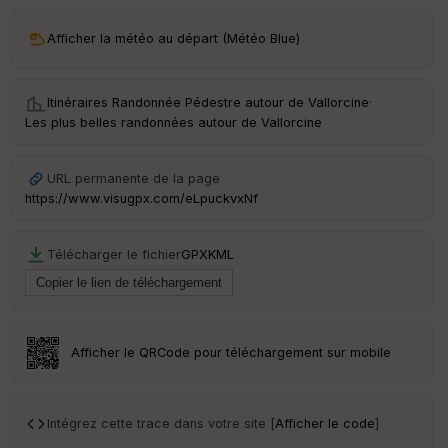
ar
Afficher la météo au départ (Météo Blue)
ri
v
é
e
Itinéraires Randonnée Pédestre autour de
Vallorcine
·
Les plus belles randonnées autour de Vallorcine
C
ou
le
URL permanente de la page
ur
https://www.visugpx.com/eLpuckvxNf
Télécharger le fichier
GPX
KML
Ep
ai
ss
eu
r
Afficher le QRCode pour téléchargement sur mobile
Tr
an
Intégrez cette trace dans votre site [
Afficher le code
]
sp