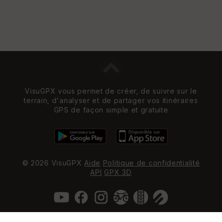
VisuGPX vous permet de créer, de suivre sur le
terrain, d'analyser et de partager vos itinéraires
GPS de façon simple et gratuite
© 2026 VisuGPX
Aide
Politique de confidentialité
API
GPX 3D