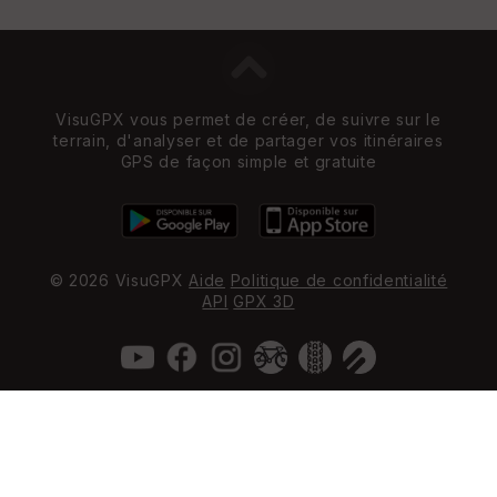
VisuGPX vous permet de créer, de suivre sur le
terrain, d'analyser et de partager vos itinéraires
GPS de façon simple et gratuite
© 2026 VisuGPX
Aide
Politique de confidentialité
API
GPX 3D