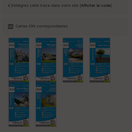
Intégrez cette trace dans votre site [
Afficher le code
]
Po
int
illé
Cartes IGN correspondantes
s
S
e
n
s
St
re
et
Vi
e
w