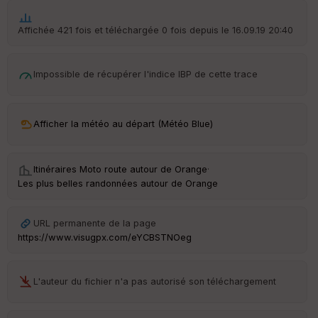
p
ar
t
Affichée 421 fois et téléchargée 0 fois depuis le 16.09.19 20:40
ar
ri
Impossible de récupérer l'indice IBP de cette trace
v
é
e
Afficher la météo au départ (Météo Blue)
Ep
Itinéraires Moto route autour de
Orange
·
ai
Les plus belles randonnées autour de Orange
ss
eu
r
URL permanente de la page
https://www.visugpx.com/eYCBSTNOeg
Tr
an
sp
L'auteur du fichier n'a pas autorisé son téléchargement
ar
en
ce