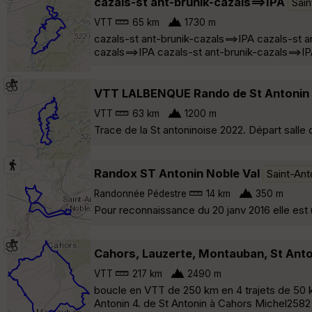
cazals-st ant-brunik-cazals==>IPA
Sain
VTT
65 km
1730 m
cazals-st ant-brunik-cazals==>IPA cazals-st a
cazals==>IPA cazals-st ant-brunik-cazals==>IP
VTT LALBENQUE Rando de St Antonin
VTT
63 km
1200 m
Trace de la St antoninoise 2022. Départ salle 
Randox ST Antonin Noble Val
Saint-Ant
Randonnée Pédestre
14 km
350 m
Pour reconnaissance du 20 janv 2016 elle est 
Cahors, Lauzerte, Montauban, St Anto
VTT
217 km
2490 m
boucle en VTT de 250 km en 4 trajets de 50 
Antonin 4. de St Antonin à Cahors Michel2582