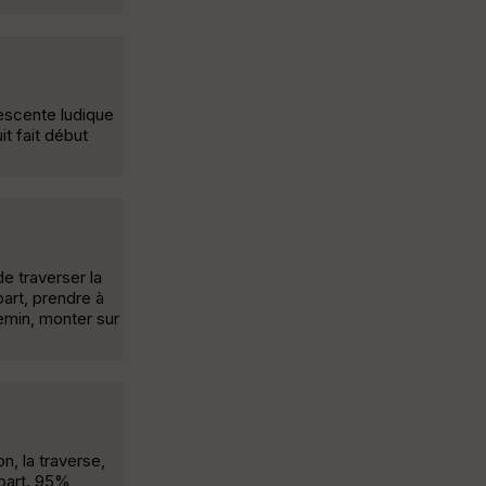
descente ludique
t fait début
de traverser la
art, prendre à
hemin, monter sur
n, la traverse,
épart. 95%