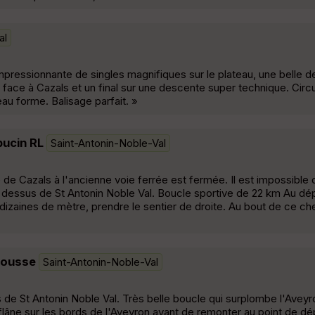
al
impressionnante de singles magnifiques sur le plateau, une belle 
face à Cazals et un final sur une descente super technique. Circui
eau forme. Balisage parfait. »
pucin RL
Saint-Antonin-Noble-Val
age de Cazals à l'ancienne voie ferrée est fermée. Il est impossible 
u dessus de St Antonin Noble Val. Boucle sportive de 22 km Au dép
 dizaines de mètre, prendre le sentier de droite. Au bout de ce c
Brousse
Saint-Antonin-Noble-Val
de St Antonin Noble Val. Très belle boucle qui surplombe l'Aveyro
, flâne sur les bords de l'Aveyron avant de remonter au point de d