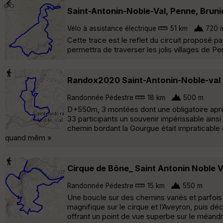
Saint-Antonin-Noble-Val, Penne, Bruni
Vélo à assistance électrique
51 km
720 
Cette trace est le reflet du circuit proposé pa
permettra de traverser les jolis villages de P
Randox2020 Saint-Antonin-Noble-val
Randonnée Pédestre
18 km
500 m
D+550m, 3 montées dont une obligatoire après 
33 participants un souvenir impérissable ainsi
chemin bordant la Gourgue était impraticable
quand mêm »
Cirque de Bône_ Saint Antonin Noble V
Randonnée Pédestre
15 km
550 m
Une boucle sur des chemins variés et parfois 
magnifique sur le cirque et l’Aveyron, puis d
offrant un point de vue superbe sur le méandre