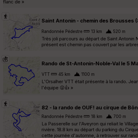
flanc de »
Saint Antonin - chemin des Brousses (
Randonnée Pédestre
13 km
520 m
Très joli parcours au départ de Saint Antonin N
présent est chemin pas couvert par les arbre
Rando de St-Antonin-Noble-Val le 5 
VTT
45 km
1100 m
L'Orsalher VTT était présente à la rando. Jean
l'équipe 😜👍 »
82 - la rando de OUF! au cirque de Bôn
Randonnée Pédestre
18 km
700 m
La Passerelle sur l'Aveyron qui reliait le Vill
rivière. 18.8 km au départ du parking du Cir
cette journée d'automne, à retrouver sur ran