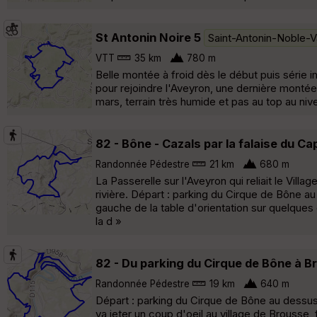
St Antonin Noire 5
Saint-Antonin-Noble-V
VTT
35 km
780 m
Belle montée à froid dès le début puis série 
pour rejoindre l'Aveyron, une dernière montée 
mars, terrain très humide et pas au top au niv
82 - Bône - Cazals par la falaise du Ca
Randonnée Pédestre
21 km
680 m
La Passerelle sur l'Aveyron qui reliait le Vill
rivière. Départ : parking du Cirque de Bône a
gauche de la table d'orientation sur quelques
la d »
82 - Du parking du Cirque de Bône à 
Randonnée Pédestre
19 km
640 m
Départ : parking du Cirque de Bône au dessus 
va jeter un coup d'oeil au village de Brousse