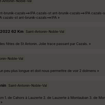
t-Antonin-Noble-Val
nt-brunik-cazals==>IPA cazals-st ant-brunik-cazals==>IPA cazals-s
A cazals-st ant-brunik-cazals==>IPA »
 2022 62 Km
Saint-Antonin-Noble-Val
des fêtes de St Antonin. Jolie trace passant par Cazals. »
onin-Noble-Val
un peu plus longue et doit nous permettre de voir 2 dolmens »
nin
Saint-Antonin-Noble-Val
km 1. de Cahors à Lauzerte 2. de Lauzerte à Montauban 3. de Mo
 »