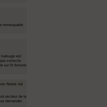
ue remarquable
 balisage est
ique correcte.
e sur St Antonin
onin-Noble-Val
li secteur de la
 que demander