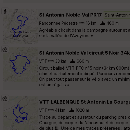
St Antonin-Noble-Val PR17
Saint-Antoni
Randonnée Pédestre
16 km
480 m
Agréable circuit dans la campagne autour et 
sur la vallée de l'Aveyron. »
St Antonin Noble Val circuit 5 Noir 3
VTT
33 km
660 m
Circuit balisé VTT FFC n°5 noir (34km 800m) q
clair et parfaitement indiqué. Parcours recom
On peut tout passer sur le vélo avec un mini
est un régal s »
VTT LALBENQUE St Antonin La Gourg
VTT
41 km
1020 m
Trace au départ et au retour du parking près
Gourgue, du cirque du Nibousou et du cirque
de plus !!!! Une de mes traces préférées ! att