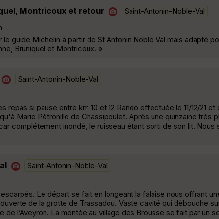
quel, Montricoux et retour
Saint-Antonin-Noble-Val
m
r le guide Michelin à partir de St Antonin Noble Val mais adapté pou
enne, Bruniquel et Montricoux. »
Saint-Antonin-Noble-Val
repas si pause entre km 10 et 12 Rando effectuée le 11/12/21 et q
 qu'à Marie Pétronille de Chassipoulet. Après une quinzaine très pl
 car complétement inondé, le ruisseau étant sorti de son lit. No
al
Saint-Antonin-Noble-Val
escarpés. Le départ se fait en longeant la falaise nous offrant un
écouverte de la grotte de Trassadou. Vaste cavité qui débouche sur
 de l’Aveyron. La montée au village des Brousse se fait par un se