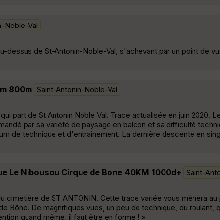
n-Noble-Val
au-dessus de St-Antonin-Noble-Val, s'achevant par un point de v
4km 800m
Saint-Antonin-Noble-Val
ui part de St Antonin Noble Val. Trace actualisée en juin 2020. Le
mandé par sa variété de paysage en balcon et sa difficulté techn
mum de technique et d'entrainement. La dernière descente en singl
ue Le Nibousou Cirque de Bone 40KM 1000d+
Saint-Ant
 du cimetière de ST ANTONIN. Cette trace variée vous mènera au jo
 de Bône. De magnifiques vues, un peu de technique, du roulant,
ention quand même, il faut être en forme ! »