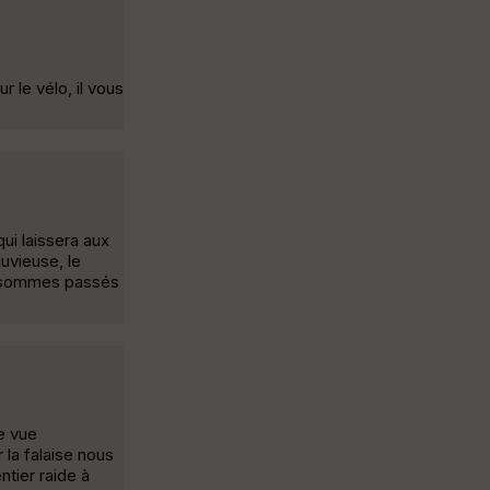
r le vélo, il vous
ui laissera aux
uvieuse, le
us sommes passés
e vue
 la falaise nous
ntier raide à