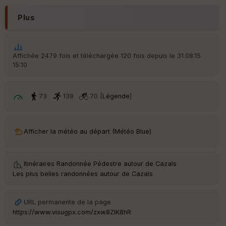
N
Plus
Aff
ic
he
r
Affichée 2479 fois et téléchargée 120 fois depuis le 31.08.15
d
15:10
é
p
ar
t
73
138
70 [
Légende
]
ar
ri
v
Afficher la météo au départ (Météo Blue)
é
e
Itinéraires Randonnée Pédestre autour de
Cazals
·
C
Les plus belles randonnées autour de Cazals
ou
le
ur
URL permanente de la page
https://www.visugpx.com/zxw8ZlK8hR