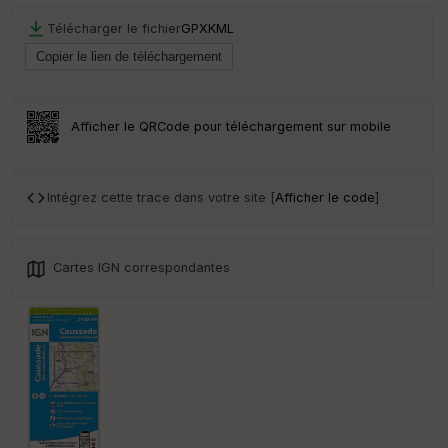
Télécharger le fichier
GPX
KML
Ep
ai
ss
eu
r
Afficher le QRCode pour téléchargement sur mobile
Tr
an
sp
Intégrez cette trace dans votre site [
Afficher le code
]
ar
en
ce
Cartes IGN correspondantes
Po
int
illé
s
S
e
n