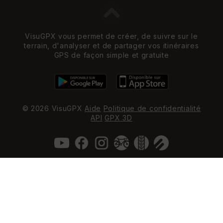
VisuGPX vous permet de créer, de suivre sur le
terrain, d'analyser et de partager vos itinéraires
GPS de façon simple et gratuite
© 2026 VisuGPX
Aide
Politique de confidentialité
API
GPX 3D