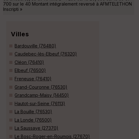
700 sur le 40 Montant intégralement reversé à AFMTELETHON
Inscripti »
Villes
Bardouville (76480)
Caudebec-lès-Elbeuf (76320)
Cléon (76410)
Elbeuf (76500)
Freneuse (76410)
Grand-Couronne (76530)
Grandcamp-Maisy (14450)
Hautot-sur-Seine (76113)
La Bouille (76530)
La Londe (76500)
La Saussaye (27370)
Le Bosc-Roger-en-Roumois (27670)