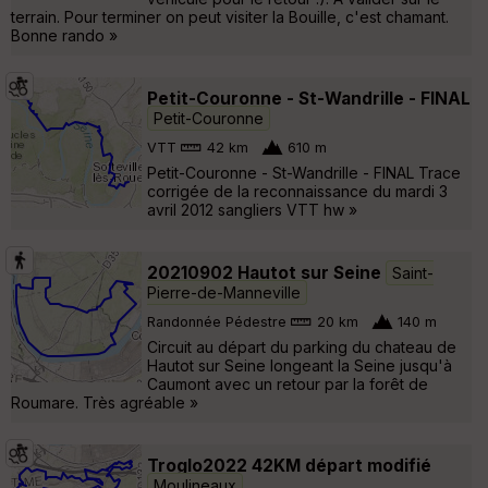
terrain. Pour terminer on peut visiter la Bouille, c'est chamant.
Bonne rando »
Petit-Couronne - St-Wandrille - FINAL
Petit-Couronne
VTT
42 km
610 m
Petit-Couronne - St-Wandrille - FINAL Trace
corrigée de la reconnaissance du mardi 3
avril 2012 sangliers VTT hw »
20210902 Hautot sur Seine
Saint-
Pierre-de-Manneville
Randonnée Pédestre
20 km
140 m
Circuit au départ du parking du chateau de
Hautot sur Seine longeant la Seine jusqu'à
Caumont avec un retour par la forêt de
Roumare. Très agréable »
Troglo2022 42KM départ modifié
Moulineaux