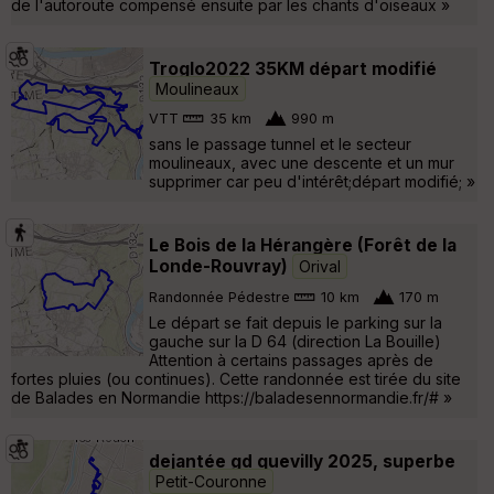
de l'autoroute compensé ensuite par les chants d'oiseaux »
Troglo2022 35KM départ modifié
Moulineaux
VTT
35 km
990 m
sans le passage tunnel et le secteur
moulineaux, avec une descente et un mur
supprimer car peu d'intérêt;départ modifié; »
Le Bois de la Hérangère (Forêt de la
Londe-Rouvray)
Orival
Randonnée Pédestre
10 km
170 m
Le départ se fait depuis le parking sur la
gauche sur la D 64 (direction La Bouille)
Attention à certains passages après de
fortes pluies (ou continues). Cette randonnée est tirée du site
de Balades en Normandie https://baladesennormandie.fr/# »
dejantée gd quevilly 2025, superbe
Petit-Couronne