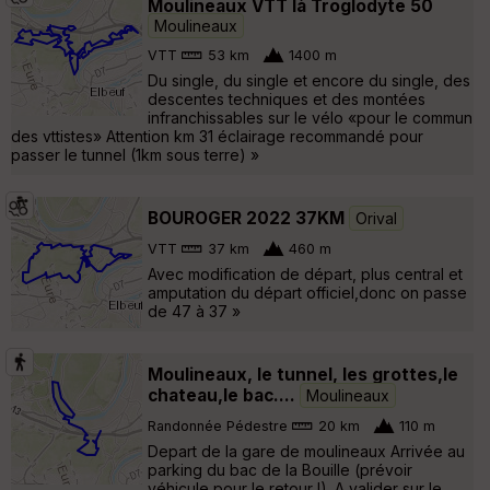
Moulineaux VTT là Troglodyte 50
Moulineaux
VTT
53 km
1400 m
Du single, du single et encore du single, des
descentes techniques et des montées
infranchissables sur le vélo «pour le commun
des vttistes» Attention km 31 éclairage recommandé pour
passer le tunnel (1km sous terre) »
BOUROGER 2022 37KM
Orival
VTT
37 km
460 m
Avec modification de départ, plus central et
amputation du départ officiel,donc on passe
de 47 à 37 »
Moulineaux, le tunnel, les grottes,le
chateau,le bac....
Moulineaux
Randonnée Pédestre
20 km
110 m
Depart de la gare de moulineaux Arrivée au
parking du bac de la Bouille (prévoir
véhicule pour le retour !). A valider sur le