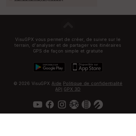
VisuGPX vous permet de créer, de suivre sur le
terrain, d'analyser et de partager vos itinéraires
GPS de façon simple et gratuite
© 2026 VisuGPX
Aide
Politique de confidentialité
API
GPX 3D