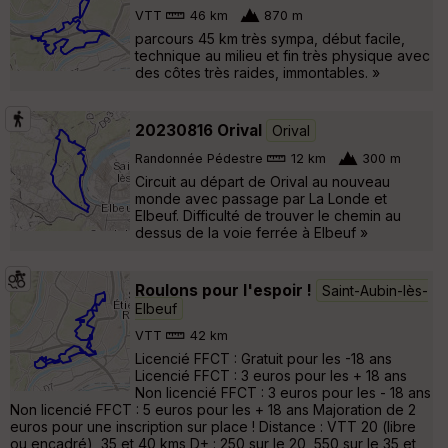
VTT
46 km
870 m
parcours 45 km très sympa, début facile,
technique au milieu et fin très physique avec
des côtes très raides, immontables. »
20230816 Orival
Orival
Randonnée Pédestre
12 km
300 m
Circuit au départ de Orival au nouveau
monde avec passage par La Londe et
Elbeuf. Difficulté de trouver le chemin au
dessus de la voie ferrée à Elbeuf »
Roulons pour l'espoir !
Saint-Aubin-lès-
Elbeuf
VTT
42 km
Licencié FFCT : Gratuit pour les -18 ans
Licencié FFCT : 3 euros pour les + 18 ans
Non licencié FFCT : 3 euros pour les - 18 ans
Non licencié FFCT : 5 euros pour les + 18 ans Majoration de 2
euros pour une inscription sur place ! Distance : VTT 20 (libre
ou encadré), 35 et 40 kms D+ : 250 sur le 20, 550 sur le 35 et