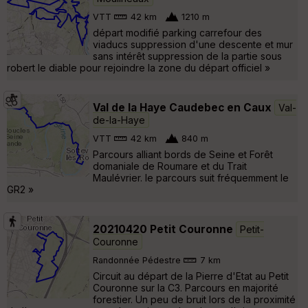
VTT
42 km
1210 m
départ modifié parking carrefour des
viaducs suppression d'une descente et mur
sans intérêt suppression de la partie sous
robert le diable pour rejoindre la zone du départ officiel »
Val de la Haye Caudebec en Caux
Val-
de-la-Haye
VTT
42 km
840 m
Parcours alliant bords de Seine et Forêt
domaniale de Roumare et du Trait
Maulévrier. le parcours suit fréquemment le
GR2 »
20210420 Petit Couronne
Petit-
Couronne
Randonnée Pédestre
7 km
Circuit au départ de la Pierre d'Etat au Petit
Couronne sur la C3. Parcours en majorité
forestier. Un peu de bruit lors de la proximité