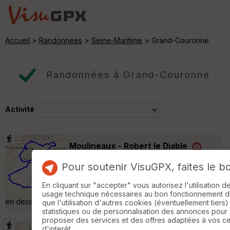
Accueil
>
Randonnées
>
Seine-Maritime
> Grand-Couronne
Randonnées à Grand-Couronne
Activité
Moulineaux - Robert le Diable
Moulineaux
Pour soutenir VisuGPX, faites le b
Randonnée Pédestre
14 km
400 m
Reconnaissance boucle en sens anti-horaire.
En cliquant sur "accepter" vous autorisez l'utilisation 
Départ parkings face mairie de Moulineaux
usage technique nécessaires au bon fonctionnement du 
en dessous de l'église Saint-Jacques-le-Majeur. »
que l'utilisation d'autres cookies (éventuellement tiers)
statistiques ou de personnalisation des annonces pour
proposer des services et des offres adaptées à vos c
d'interêt.