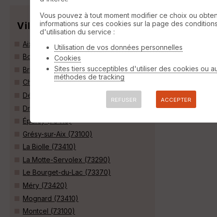
Vous pouvez à tout moment modifier ce choix ou obten
informations sur ces cookies sur la page des condition
Villes
d'utilisation du service :
Aix-les-Bains (73100)
Utilisation de vos données personnelles
Bourdeau (73370)
Cookies
Sites tiers succeptibles d'utiliser des cookies ou a
Brison-Saint-Innocent (73100)
méthodes de tracking
Chainaz-les-Frasses (74540)
Déserts (73230)
REFUSER
ACCEPTER
Drumettaz-Clarafond (73420)
Épersy (73410)
Grésy-sur-Aix (73100)
La Biolle (73410)
La Motte-Servolex (73290)
Le Bourget-du-Lac (73370)
Méry (73420)
Mognard (73410)
Montcel (73100)