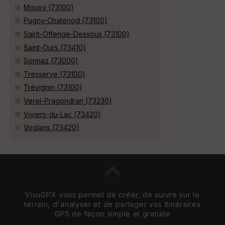
Mouxy (73100)
Pugny-Chatenod (73100)
Saint-Offenge-Dessous (73100)
Saint-Ours (73410)
Sonnaz (73000)
Tresserve (73100)
Trévignin (73100)
Verel-Pragondran (73230)
Viviers-du-Lac (73420)
Voglans (73420)
VisuGPX vous permet de créer, de suivre sur le
terrain, d'analyser et de partager vos itinéraires
GPS de façon simple et gratuite