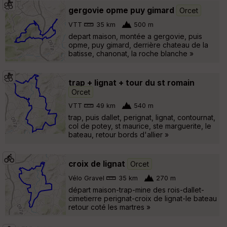
gergovie opme puy gimard
Orcet
VTT
35 km
500 m
depart maison, montée a gergovie, puis
opme, puy gimard, derrière chateau de la
batisse, chanonat, la roche blanche »
trap + lignat + tour du st romain
Orcet
VTT
49 km
540 m
trap, puis dallet, perignat, lignat, contournat,
col de potey, st maurice, ste marguerite, le
bateau, retour bords d'allier »
croix de lignat
Orcet
Vélo Gravel
35 km
270 m
départ maison-trap-mine des rois-dallet-
cimetierre perignat-croix de lignat-le bateau
retour coté les martres »