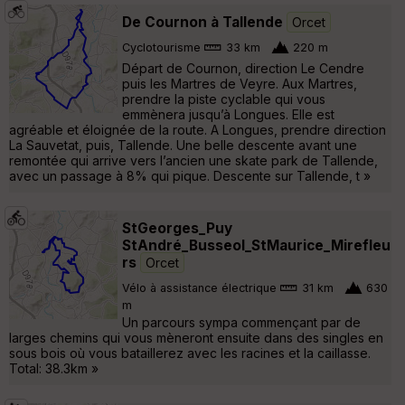
De Cournon à Tallende
Orcet
Cyclotourisme
33 km
220 m
Départ de Cournon, direction Le Cendre
puis les Martres de Veyre. Aux Martres,
prendre la piste cyclable qui vous
emmènera jusqu’à Longues. Elle est
agréable et éloignée de la route. A Longues, prendre direction
La Sauvetat, puis, Tallende. Une belle descente avant une
remontée qui arrive vers l’ancien une skate park de Tallende,
avec un passage à 8% qui pique. Descente sur Tallende, t »
StGeorges_Puy
StAndré_Busseol_StMaurice_Mirefleu
rs
Orcet
Vélo à assistance électrique
31 km
630
m
Un parcours sympa commençant par de
larges chemins qui vous mèneront ensuite dans des singles en
sous bois où vous bataillerez avec les racines et la caillasse.
Total: 38.3km »