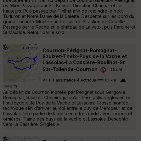
Effectuée en VTTAE. Au départ de cournon direction Paérignat
es Allier. Passage par ST Bonnet. Direction Chauriat et ses
hauteurs. Puis passez par Tinlhat afin de rejoindre le petit
Turluron et Notre Dame de la Salette. Descente sur les bord du
grand Turluron. Montée au dessus de St Julien de Copelle.
Passage par le Roche et le château de La vaux, puis Pardine et
St Maurice. Retour par le so »
Cournon-Pérignat-Romagnat-
Saulzet-Theix-Puys de la Vache et
Lassolas-La Cassière-Rouilhat-St
Sat-Tallende-Cournon
Orcet
VTT à assistance électrique
61 km
1040 m
Au départ de Cournon montée par Perignat sous Gergovie.
Romagnat, Saulzet. Chemins jusqu’à Theix. Jolis singles entre
Fontfeyde et le Puy de la Vache et Lassolas. Grosse montée
technique afin d’arriver au col entre le puy de Mercoeur et de
Lassolas. 1ere partie de la descente très raide avec racines et
ornières. Plaine des puys de la vache et Lassolas. Descente
vers La Cassière. Singles »