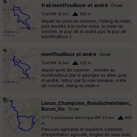
trail montfouilloux-st andré
Orcet
Trail
15 km
390 m
depart du pont de cournon, l'etang du milan,
puis montée à la roche noire, la crete du
crochet, le puy de st andré puis le puy de
montfouilloux »
montfouilloux st andre
Orcet
Trail
14 km
320 m
depart pont de cournon , montée au
montfouilloux par st georges es allier, puis
st-andré, retour par la voie romaine, créte
de crochet, etang du milan »
Lissac_Champclos_Boisducheixblanc_
Buron_Vic
Orcet
VTT à assistance électrique
43 km
860
m
Parcours agréable et équilibré (chemins
d'exploitation agricole, singles en sous bois,