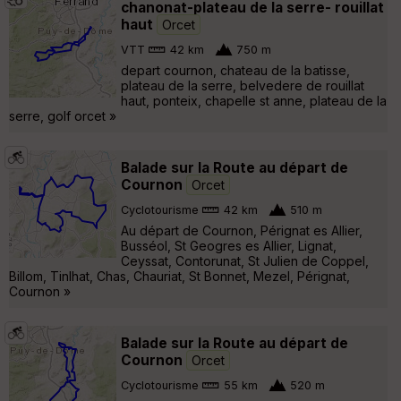
chanonat-plateau de la serre- rouillat
haut
Orcet
VTT
42 km
750 m
depart cournon, chateau de la batisse,
plateau de la serre, belvedere de rouillat
haut, ponteix, chapelle st anne, plateau de la
serre, golf orcet »
Balade sur la Route au départ de
Cournon
Orcet
Cyclotourisme
42 km
510 m
Au départ de Cournon, Pérignat es Allier,
Busséol, St Geogres es Allier, Lignat,
Ceyssat, Contorunat, St Julien de Coppel,
Billom, Tinlhat, Chas, Chauriat, St Bonnet, Mezel, Pérignat,
Cournon »
Balade sur la Route au départ de
Cournon
Orcet
Cyclotourisme
55 km
520 m