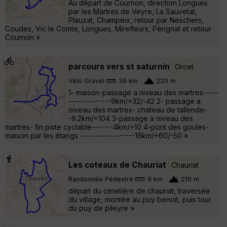
Au départ de Cournon, direction Longues
par les Martres de Veyre, La Sauvetat,
Plauzat, Champeix, retour par Neschers,
Coudes, Vic le Comte, Longues, Mirefleurs, Pérignat et retour
Cournon »
parcours vers st saturnin
Orcet
Vélo Gravel
39 km
220 m
1- maison-passage a niveau des martres-----
--------------9km/+32/-42 2- passage a
niveau des martres- chateau de tallende-
-9.2km/+104 3-passage a niveau des
martres- fin piste cyclable-------4km/+10 4-pont des goules-
maison par les étangs ------------------16km/+60/-50 »
Les coteaux de Chauriat
Chauriat
Randonnée Pédestre
9 km
210 m
départ du cimetière de chauriat, traversée
du village, montée au puy benoit, puis tour
du puy de pileyre »