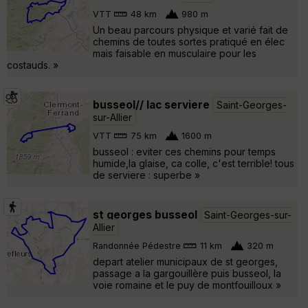
VTT
48 km
980 m
Un beau parcours physique et varié fait de
chemins de toutes sortes pratiqué en élec
mais faisable en musculaire pour les
costauds. »
busseol// lac serviere
Saint-Georges-
sur-Allier
VTT
75 km
1600 m
busseol : eviter ces chemins pour temps
humide,la glaise, ca colle, c'est terrible! tous
de serviere : superbe »
st georges busseol
Saint-Georges-sur-
Allier
Randonnée Pédestre
11 km
320 m
depart atelier municipaux de st georges,
passage a la gargouillère puis busseol, la
voie romaine et le puy de montfouilloux »