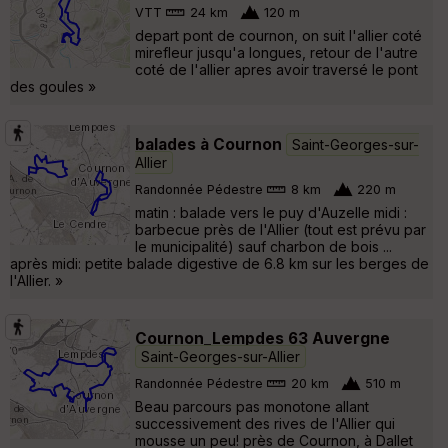
VTT
24 km
120 m
depart pont de cournon, on suit l'allier coté
mirefleur jusqu'a longues, retour de l'autre
coté de l'allier apres avoir traversé le pont
des goules »
balades à Cournon
Saint-Georges-sur-
Allier
Randonnée Pédestre
8 km
220 m
matin : balade vers le puy d'Auzelle midi :
barbecue près de l'Allier (tout est prévu par
le municipalité) sauf charbon de bois ...
après midi: petite balade digestive de 6.8 km sur les berges de
l'Allier. »
Cournon_Lempdes 63 Auvergne
Saint-Georges-sur-Allier
Randonnée Pédestre
20 km
510 m
Beau parcours pas monotone allant
successivement des rives de l'Allier qui
mousse un peu! près de Cournon, à Dallet