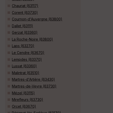
Chauriat (63117)
Corent (63730)
Cournon-d'Auvergne (63800)
Dallet (63111)
Gerzat (63360)
La Roche-Noire (63800)
Laps (63270)
Le Cendre (63670)
Lempdes (63370)
Lussat (63360)
Malintrat (63510)
Martres-d'Artière (63430)
Martres-de-Veyre (63730)
Mézel (63115)
Mirefleurs (63730)
Orcet (63670)
Pérignat-lès-Sarliève (63170)