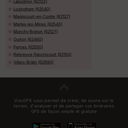
Lapugnoy (62122)
Lozinghem (62540)
Magnicourt-en-Comte (62127)
Marles-les-Mines (62540)
Monchy-Breton (62127)
Ourton (62460)
Pernes (62550)
Rebreuve-Ranchicourt (62150)
Villers-Brûlin (62690)
VisuGPX vous permet de créer, de suivre sur le
terrain, d'analyser et de partager vos itinéraires
GPS de façon simple et gratuite