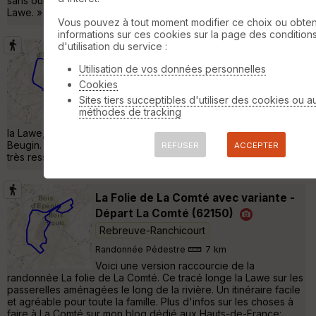
sans oublier le cheminement sur les ''planches'' le long de la
Lawe. »
Vous pouvez à tout moment modifier ce choix ou obten
informations sur ces cookies sur la page des condition
d'utilisation du service :
Parcours_Sentier de la Folie - La
Comté
Rebreuve-Ranchicourt
Utilisation de vos données personnelles
Cookies
Randonnée Pédestre
7 km
Sites tiers succeptibles d'utiliser des cookies ou a
Le sentier propose une balade bucolique
méthodes de tracking
dans la Haute vallée de la Lawe rythmée par
la Lawe, la chute d'eau du moulin de La Comté, le lac de
Beugin. La traversée du bois d'Epenin longeant la rivière est
REFUSER
ACCEPTER
très ressourçante. »
La Folie de La Comté avec variante -
Départ La Comté (62150)
Rebreuve-Ranchicourt
Randonnée Pédestre
7 km
Voici une version raccourcie de la
randonnée La folie de La Comté. Ce tracé longe la Lawe sur les
passerelles aménagées le long de la rivière. Un itinéraire facile
et agréable pour toute la famille. Plus d'infos sur les choses à
faire à La Comté sur mon blog dédié aux Hauts-de-France: