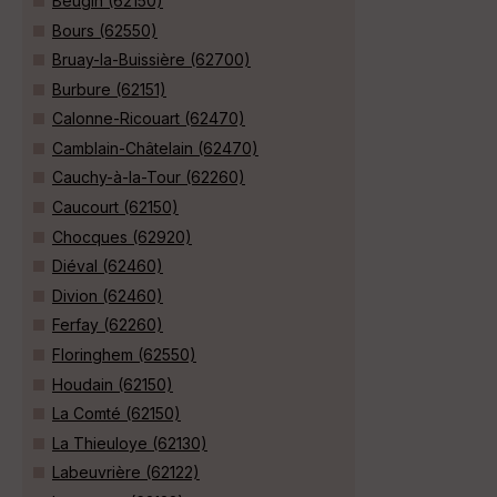
Beugin (62150)
Bours (62550)
Bruay-la-Buissière (62700)
Burbure (62151)
Calonne-Ricouart (62470)
Camblain-Châtelain (62470)
Cauchy-à-la-Tour (62260)
Caucourt (62150)
Chocques (62920)
Diéval (62460)
Divion (62460)
Ferfay (62260)
Floringhem (62550)
Houdain (62150)
La Comté (62150)
La Thieuloye (62130)
Labeuvrière (62122)