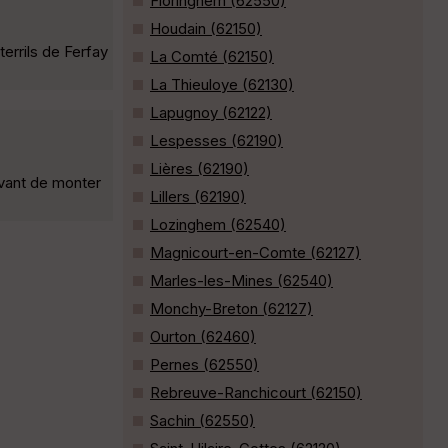
Floringhem (62550)
Houdain (62150)
errils de Ferfay
La Comté (62150)
La Thieuloye (62130)
Lapugnoy (62122)
Lespesses (62190)
Lières (62190)
 avant de monter
Lillers (62190)
Lozinghem (62540)
Magnicourt-en-Comte (62127)
Marles-les-Mines (62540)
Monchy-Breton (62127)
Ourton (62460)
Pernes (62550)
Rebreuve-Ranchicourt (62150)
Sachin (62550)