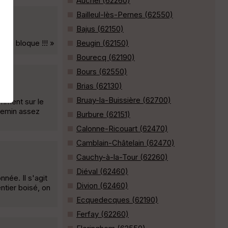
Auchel (62260)
Bailleul-lès-Pernes (62550)
Bajus (62150)
a à bloque !!! »
Beugin (62150)
Bourecq (62190)
Bours (62550)
Brias (62130)
Bruay-la-Buissière (62700)
amment sur le
hemin assez
Burbure (62151)
Calonne-Ricouart (62470)
Camblain-Châtelain (62470)
Cauchy-à-la-Tour (62260)
Diéval (62460)
nnée. Il s'agit
Divion (62460)
entier boisé, on
Ecquedecques (62190)
Ferfay (62260)