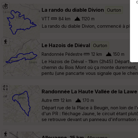
La rando du diable Divion
Ourton
VTT
84 km
1120 m
La rando du diable Divion, commencé à plusieur
Le Hazois de Diéval
Ourton
Randonnée Pédestre
12 km
150 m
Le Hazois de Diéval - 11km (2h45) Départ : Mai
chemin du Bois Mont où ça monte durement, 
pentu (une pancarte vous signale que le chemin
Randonnée La Haute Vallée de la Law
Autre
12 km
170 m
Départ rue de la Place à Beugin, non loin de l'é
d'un PR : fléchage Jaune, le circuit étant plut
se retrouve devant un panneau d'information e
Allouagne, 15 km
Allouagne