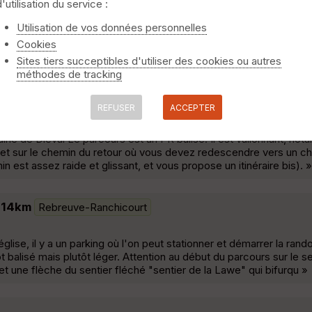
d'utilisation du service :
Utilisation de vos données personnelles
Cookies
s reprises par la fine équipe mais jamais terminée, mais là on ser
Sites tiers succeptibles d'utiliser des cookies ou autres
méthodes de tracking
REFUSER
ACCEPTER
rie de Diéval Le parcours est un PR balisé. Il est vallonnant, not
et sur le chemin du retour où vous devez redescendre vers un c
 est assez raide et glissant, et vous propose un itinéraire bis). »
e 14km
Rebreuve-Ranchicourt
glise, il y a un parking où l'on peut stationner et démarrer la rando
ôt balisé mais plutôt léger. Attention au début du parcours sur le s
t une flèche du sentier fléché "sentier de la Lawe" qui bifurqu »