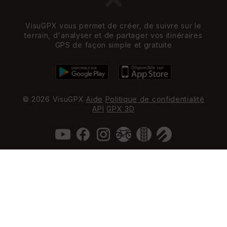
VisuGPX vous permet de créer, de suivre sur le
terrain, d'analyser et de partager vos itinéraires
GPS de façon simple et gratuite
© 2026 VisuGPX
Aide
Politique de confidentialité
API
GPX 3D