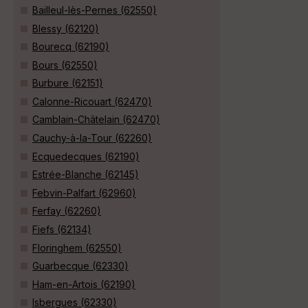
Bailleul-lès-Pernes (62550)
Blessy (62120)
Bourecq (62190)
Bours (62550)
Burbure (62151)
Calonne-Ricouart (62470)
Camblain-Châtelain (62470)
Cauchy-à-la-Tour (62260)
Ecquedecques (62190)
Estrée-Blanche (62145)
Febvin-Palfart (62960)
Ferfay (62260)
Fiefs (62134)
Floringhem (62550)
Guarbecque (62330)
Ham-en-Artois (62190)
Isbergues (62330)