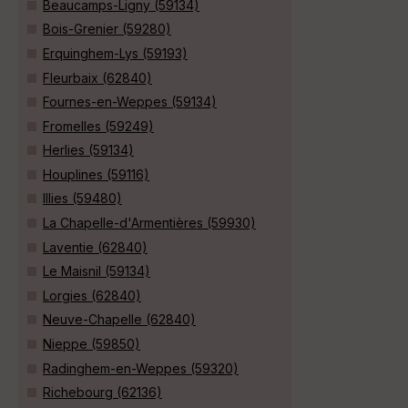
Beaucamps-Ligny (59134)
Bois-Grenier (59280)
Erquinghem-Lys (59193)
Fleurbaix (62840)
Fournes-en-Weppes (59134)
Fromelles (59249)
Herlies (59134)
Houplines (59116)
Illies (59480)
La Chapelle-d'Armentières (59930)
Laventie (62840)
Le Maisnil (59134)
Lorgies (62840)
Neuve-Chapelle (62840)
Nieppe (59850)
Radinghem-en-Weppes (59320)
Richebourg (62136)