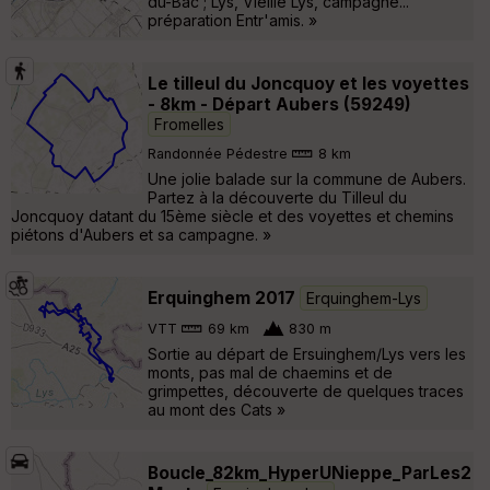
du-Bac ; Lys, Vieille Lys, campagne...
préparation Entr'amis. »
Le tilleul du Joncquoy et les voyettes
- 8km - Départ Aubers (59249)
Fromelles
Randonnée Pédestre
8 km
Une jolie balade sur la commune de Aubers.
Partez à la découverte du Tilleul du
Joncquoy datant du 15ème siècle et des voyettes et chemins
piétons d'Aubers et sa campagne. »
Erquinghem 2017
Erquinghem-Lys
VTT
69 km
830 m
Sortie au départ de Ersuinghem/Lys vers les
monts, pas mal de chaemins et de
grimpettes, découverte de quelques traces
au mont des Cats »
Boucle_82km_HyperUNieppe_ParLes2