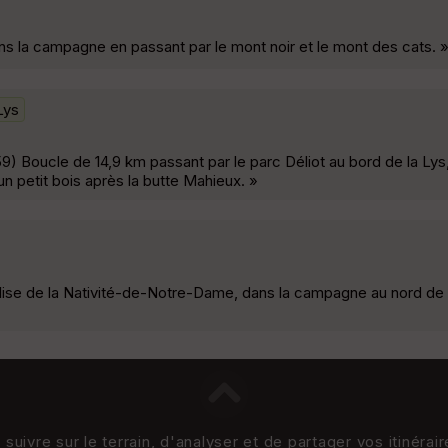
ns la campagne en passant par le mont noir et le mont des cats. 
Lys
) Boucle de 14,9 km passant par le parc Déliot au bord de la Lys
un petit bois après la butte Mahieux. »
glise de la Nativité-de-Notre-Dame, dans la campagne au nord de
uivre sur le terrain, d'analyser et de partager vos itinérai