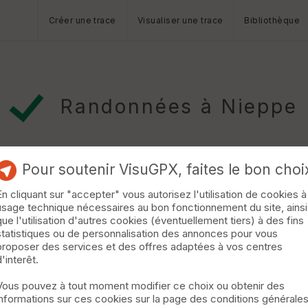
Créer une trace
Visualiser une trace
Bibliothèque
Randonnées à Nieppe
Pour soutenir VisuGPX, faites le bon choi
En cliquant sur "accepter" vous autorisez l'utilisation de cookies à
usage technique nécessaires au bon fonctionnement du site, ainsi
s-Grenier
que l'utilisation d'autres cookies (éventuellement tiers) à des fins
statistiques ou de personnalisation des annonces pour vous
s (France/Belgique), avec pleins de montées/descentes, single
proposer des services et des offres adaptées à vos centres
Rouge, Mont Noir, mont de Boeschepe etc. A faire sans modérati
d'interêt.
Vous pouvez à tout moment modifier ce choix ou obtenir des
informations sur ces cookies sur la page des conditions générale