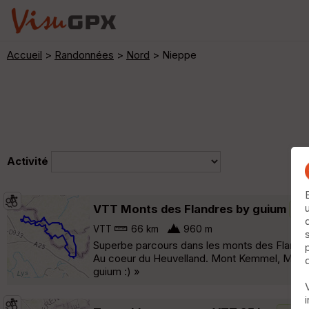
Accueil
>
Randonnées
>
Nord
> Nieppe
Activité
VTT Monts des Flandres by guium
Boi
VTT
66 km
960 m
Superbe parcours dans les monts des Flandre
Au coeur du Heuvelland. Mont Kemmel, Mont 
guium :) »