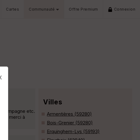
Cartes
Communauté
Offre Premium
Connexion
x
Villes
s, campagne etc.
Armentières (59280)
on! merci à
Bois-Grenier (59280)
Erquinghem-Lys (59193)
s