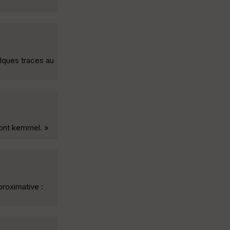
lques traces au
mont kemmel. »
roximative :