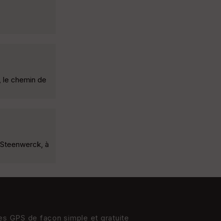
»
, le chemin de
 Steenwerck, à
res GPS de façon simple et gratuite