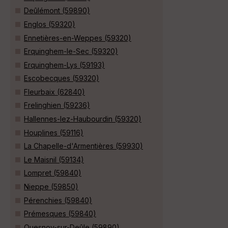
Deûlémont (59890)
Englos (59320)
Ennetières-en-Weppes (59320)
Erquinghem-le-Sec (59320)
Erquinghem-Lys (59193)
Escobecques (59320)
Fleurbaix (62840)
Frelinghien (59236)
Hallennes-lez-Haubourdin (59320)
Houplines (59116)
La Chapelle-d'Armentières (59930)
Le Maisnil (59134)
Lompret (59840)
Nieppe (59850)
Pérenchies (59840)
Prémesques (59840)
Quesnoy-sur-Deûle (59890)