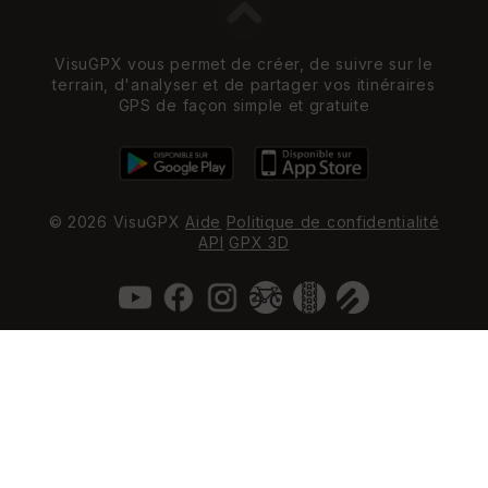
VisuGPX vous permet de créer, de suivre sur le
terrain, d'analyser et de partager vos itinéraires
GPS de façon simple et gratuite
© 2026 VisuGPX
Aide
Politique de confidentialité
API
GPX 3D