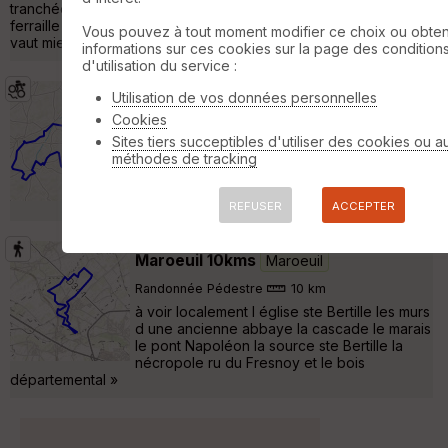
tranchée, quelques mètres après le petit pont, un morceau de
ferraille dépasse du chemin (explosion de pneu garantie). Il
Vous pouvez à tout moment modifier ce choix ou obten
vaut mieux prendre le ch »
informations sur ces cookies sur la page des condition
d'utilisation du service :
Utilisation de vos données personnelles
Rando du val de Gy
Maroeuil
Cookies
VTT
39 km
240 m
Sites tiers succeptibles d'utiliser des cookies ou a
Randonnée au départ de Agnez les duisants.
méthodes de tracking
Constitué en grande partie de chemin
agricole parfois un peu bitumés. Le parcours
est très bien. »
REFUSER
ACCEPTER
Maroeuil 10kms
Maroeuil
Randonnée Pédestre
10 km
à voir localement l église ste Bertille les murs
d une ancienne abbaye la cascade le marais
le pont Napoléon la source ste Bertille la
nécropole ru du Fresnoy et le bois
départemental »