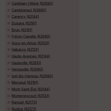
Camblain-l'Abbé (62690)
Cambligneul (62690)
Carency (62144)
Duisans (62161)
Étrun (62161)
Frévin-Capelle (62690)
Gouy-en-Artois (62123)
Habarcq (62123)
Haute-Avesnes (62144)
Hauteville (62810)
Hermaville (62690)
Izel-lès-Hameau (62690)
Maroeuil (62161)
Mont-Saint-Éloi (62144)
Montenescourt (62123)
Ransart (62173)
Rivière (62173)