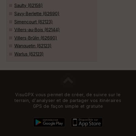
Saulty (62158)
Savy-Berlette (62690)
Simencourt (62123)
Villers-au-Bois (62144)
Villers-Brûlin (62690)
Wanquetin (62123)
Warlus (62123)
VisuGPX vous permet de créer, de suivre sur le
terrain, d'analyser et de partager vos itinéraires
GPS de façon simple et gratuite