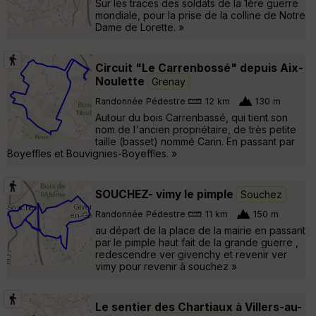
Sur les traces des soldats de la 1ère guerre
mondiale, pour la prise de la colline de Notre
Dame de Lorette. »
Circuit "Le Carrenbossé" depuis Aix-
Noulette
Grenay
Randonnée Pédestre
12 km
130 m
Autour du bois Carrenbassé, qui tient son
nom de l'ancien propriétaire, de très petite
taille (basset) nommé Carin. En passant par
Boyeffles et Bouvignies-Boyeffles. »
SOUCHEZ- vimy le pimple
Souchez
Randonnée Pédestre
11 km
150 m
au départ de la place de la mairie en passant
par le pimple haut fait de la grande guerre ,
redescendre ver givenchy et revenir ver
vimy pour revenir à souchez »
Le sentier des Chartiaux à Villers-au-