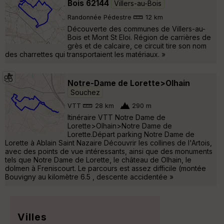
Bois 62144
Villers-au-Bois
Randonnée Pédestre
12 km
Découverte des communes de Villers-au-
Bois et Mont St Eloi. Région de carrières de
grès et de calcaire, ce circuit tire son nom
des charrettes qui transportaient les matériaux. »
Notre-Dame de Lorette>Olhain
Souchez
VTT
28 km
290 m
Itinéraire VTT Notre Dame de
Lorette>Olhain>Notre Dame de
Lorette.Départ parking Notre Dame de
Lorette à Ablain Saint Nazaire Découvrir les collines de l'Artois,
avec des points de vue intéressants, ainsi que des monuments
tels que Notre Dame de Lorette, le château de Olhain, le
dolmen à Freniscourt. Le parcours est assez difficile (montée
Bouvigny au kilomètre 6.5 , descente accidentée »
Villes