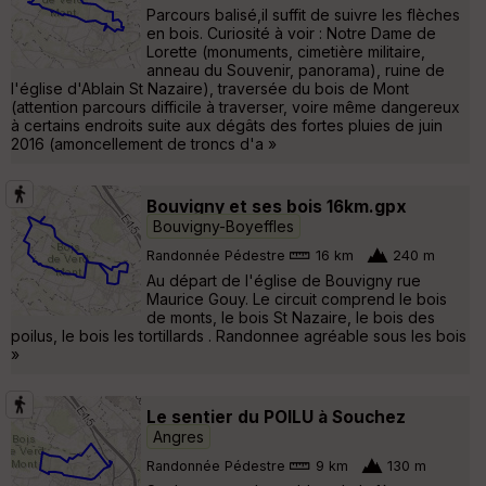
Parcours balisé,il suffit de suivre les flèches
en bois. Curiosité à voir : Notre Dame de
Lorette (monuments, cimetière militaire,
anneau du Souvenir, panorama), ruine de
l'église d'Ablain St Nazaire), traversée du bois de Mont
(attention parcours difficile à traverser, voire même dangereux
à certains endroits suite aux dégâts des fortes pluies de juin
2016 (amoncellement de troncs d'a »
Bouvigny et ses bois 16km.gpx
Bouvigny-Boyeffles
Randonnée Pédestre
16 km
240 m
Au départ de l'église de Bouvigny rue
Maurice Gouy. Le circuit comprend le bois
de monts, le bois St Nazaire, le bois des
poilus, le bois les tortillards . Randonnee agréable sous les bois
»
Le sentier du POILU à Souchez
Angres
Randonnée Pédestre
9 km
130 m