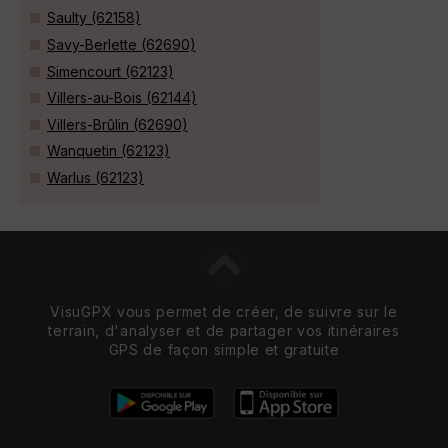
Saulty (62158)
Savy-Berlette (62690)
Simencourt (62123)
Villers-au-Bois (62144)
Villers-Brûlin (62690)
Wanquetin (62123)
Warlus (62123)
VisuGPX vous permet de créer, de suivre sur le
terrain, d'analyser et de partager vos itinéraires
GPS de façon simple et gratuite