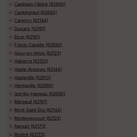
Camblain-l'Abbé (62690)
Cambligneul (62690)
Carency (62144)
Duisans (62161)
Étrun (62161)
Frévin-Capelle (62690)
Gouy-en-Artois (62123)
Habarcq (62123)
Haute-Avesnes (62144)
Hauteville (62810)
Hermaville (62690)
Izel-lès-Hameau (62690)
Maroeuil (62161)
Mont-Saint-Éloi (62144)
Montenescourt (62123)
Ransart (62173)
Rivière (62173)