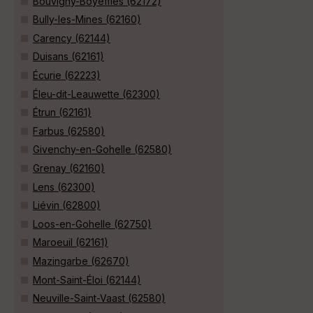
Bouvigny-Boyeffles (62172)
Bully-les-Mines (62160)
Carency (62144)
Duisans (62161)
Écurie (62223)
Éleu-dit-Leauwette (62300)
Étrun (62161)
Farbus (62580)
Givenchy-en-Gohelle (62580)
Grenay (62160)
Lens (62300)
Liévin (62800)
Loos-en-Gohelle (62750)
Maroeuil (62161)
Mazingarbe (62670)
Mont-Saint-Éloi (62144)
Neuville-Saint-Vaast (62580)