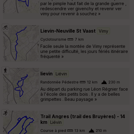
par le pimple haut fait de la grande guerre ,
redescendre ver givenchy et revenir ver
vimy pour revenir à souchez »
Lievin-Neuville St Vaast
Vimy
Cyclotourisme
7 km
Facile seule la montée de Vimy représente
une petite difficulté, les jours fériés itinéraire
fréquenté »
lievin
Liévin
Randonnée Pédestre
12 km
230 m
Au départ du parking rue Léon Régnier face
à l'école des petits bois . Il y a de belles
grimpettes . Beau paysage »
Trail Angres (trail des Bruyères) - 14
km
Liévin
Course à pied
13 km
210 m