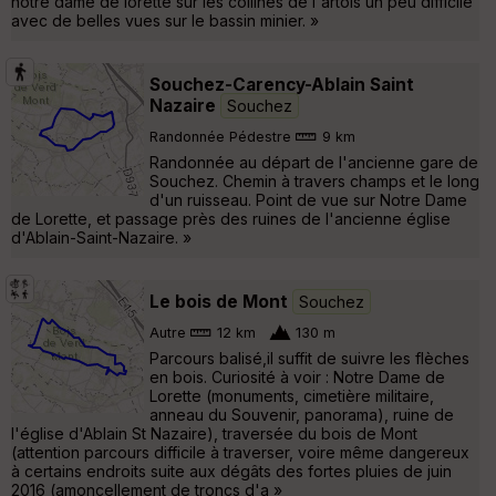
notre dame de lorette sur les collines de l'artois un peu difficile
avec de belles vues sur le bassin minier. »
Souchez-Carency-Ablain Saint
Nazaire
Souchez
Randonnée Pédestre
9 km
Randonnée au départ de l'ancienne gare de
Souchez. Chemin à travers champs et le long
d'un ruisseau. Point de vue sur Notre Dame
de Lorette, et passage près des ruines de l'ancienne église
d'Ablain-Saint-Nazaire. »
Le bois de Mont
Souchez
Autre
12 km
130 m
Parcours balisé,il suffit de suivre les flèches
en bois. Curiosité à voir : Notre Dame de
Lorette (monuments, cimetière militaire,
anneau du Souvenir, panorama), ruine de
l'église d'Ablain St Nazaire), traversée du bois de Mont
(attention parcours difficile à traverser, voire même dangereux
à certains endroits suite aux dégâts des fortes pluies de juin
2016 (amoncellement de troncs d'a »