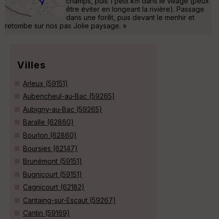
champs, puis 1 petit km dans le village (peux
être éviter en longeant la rivière). Passage
dans une forêt, puis devant le menhir et
retombe sur nos pas Jolie paysage. »
Villes
Arleux (59151)
Aubencheul-au-Bac (59265)
Aubigny-au-Bac (59265)
Baralle (62860)
Bourlon (62860)
Boursies (62147)
Brunémont (59151)
Bugnicourt (59151)
Cagnicourt (62182)
Cantaing-sur-Escaut (59267)
Cantin (59169)