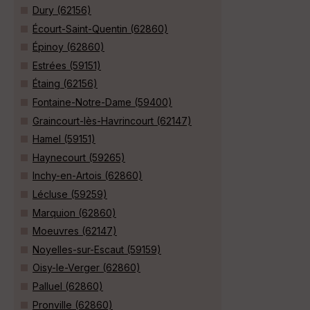
Dury (62156)
Écourt-Saint-Quentin (62860)
Épinoy (62860)
Estrées (59151)
Étaing (62156)
Fontaine-Notre-Dame (59400)
Graincourt-lès-Havrincourt (62147)
Hamel (59151)
Haynecourt (59265)
Inchy-en-Artois (62860)
Lécluse (59259)
Marquion (62860)
Moeuvres (62147)
Noyelles-sur-Escaut (59159)
Oisy-le-Verger (62860)
Palluel (62860)
Pronville (62860)