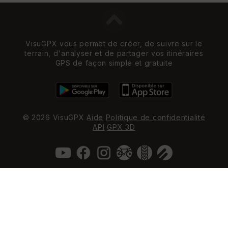
VisuGPX vous permet de créer, de suivre sur le
terrain, d'analyser et de partager vos itinéraires
GPS de façon simple et gratuite
© 2026 VisuGPX
Aide
Politique de confidentialité
API
GPX 3D