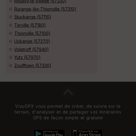
Roussy-le-Village (57330)
Rurange-lès-Thionville (57310)
Stuckange (57110)
Terville (57180)
Thionville (57100)
Uckange (57270)
Volstroff (57940)
Yutz (57970)
Zoufftgen (57330)
VisuGPX vous permet de créer, de suivre sur le
terrain, d'analyser et de partager vos itinéraires
GPS de façon simple et gratuite