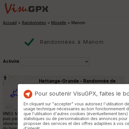
Accueil
>
Randonnées
>
Moselle
> Manom
Randonnées à Manom
Activité
Hettange-Grande - Randonnée de
25km
Zoufftgen
Pour soutenir VisuGPX, faites le b
Randonnée Pédestre
25 km
220 m
Randonnée de 25km au départ de Etange-
En cliquant sur "accepter" vous autorisez l'utilisation 
Grande en face du cimetière et près de la
usage technique nécessaires au bon fonctionnement du 
RN53. Marche en forêt en direction des 2 lacs de Weiherchen,
que l'utilisation d'autres cookies (éventuellement tiers)
puis passage à la Croix de Saint Antoine. Vous pourrez ensuite
statistiques ou de personnalisation des annonces pour
observer des forts, blockhaus ou casemates, avant la traversée
proposer des services et des offres adaptées à vos c
du bois Karre. Ensuite, tour du lac du Mirgenbach avec une vue
d'interêt.