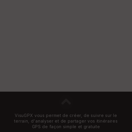
St
re
et
Vi
e
w
VisuGPX vous permet de créer, de suivre sur le
terrain, d'analyser et de partager vos itinéraires
GPS de façon simple et gratuite