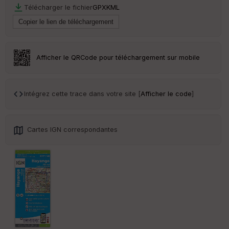
ai
Télécharger le fichier
GPX
KML
ss
eu
r
Tr
Afficher le QRCode pour téléchargement sur mobile
an
sp
ar
en
Intégrez cette trace dans votre site [
Afficher le code
]
ce
Po
Cartes IGN correspondantes
int
illé
s
S
e
n
s