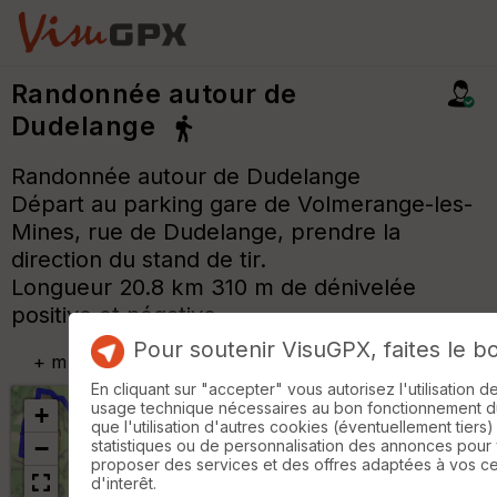
Randonnée autour de
Dudelange
Randonnée autour de Dudelange
Départ au parking gare de Volmerange-les-
Mines, rue de Dudelange, prendre la
direction du stand de tir.
Longueur 20.8 km 310 m de dénivelée
positive et négative.
Pour soutenir VisuGPX, faites le b
+
m
En cliquant sur "accepter" vous autorisez l'utilisation 
usage technique nécessaires au bon fonctionnement du 
+
que l'utilisation d'autres cookies (éventuellement tiers)
−
statistiques ou de personnalisation des annonces pour
proposer des services et des offres adaptées à vos c
d'interêt.