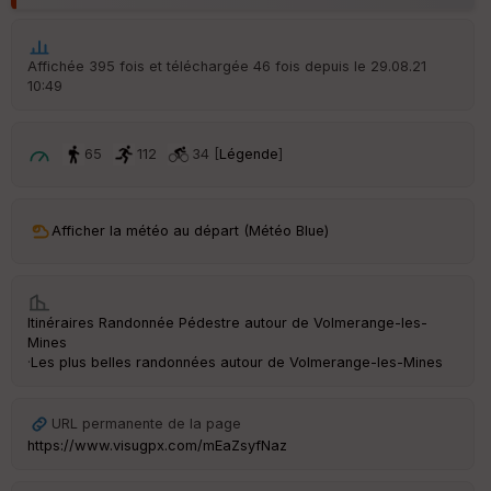
Aff
ic
he
r
Affichée 395 fois et téléchargée 46 fois depuis le 29.08.21
d
10:49
é
p
ar
t
65
112
34 [
Légende
]
ar
ri
v
Afficher la météo au départ (Météo Blue)
é
e
C
Itinéraires Randonnée Pédestre autour de
Volmerange-les-
ou
Mines
le
·
Les plus belles randonnées autour de Volmerange-les-Mines
ur
URL permanente de la page
https://www.visugpx.com/mEaZsyfNaz
Ep