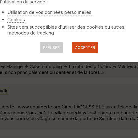
d'utilisation du service :
ack
Utilisation de vos données personnelles
Cookies
u Mirgenbach. Vue de 5 ouvrages de la ligne Maginot. Randonnée d
Sites tiers succeptibles d'utiliser des cookies ou autres
méthodes de tracking
REFUSER
ACCEPTER
 => Elzange => Casemate billig => La cité des officiers => Valmestr
e, sinon principalement du sentier et de la forêt. »
ack
quiLiberté : www.equiliberte.org Circuit ACCESSIBLE aux attelage Iti
arcassonne lorraine". Le village médiéval est encore entouré d
le vous sortez du village se nomme la porte de Sierck et date du