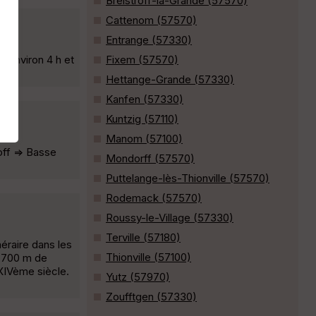
Breistroff-la-Grande (57570)
Cattenom (57570)
Entrange (57330)
'environ 4 h et
Fixem (57570)
Hettange-Grande (57330)
Kanfen (57330)
Kuntzig (57110)
Manom (57100)
off => Basse
Mondorff (57570)
Puttelange-lès-Thionville (57570)
Rodemack (57570)
Roussy-le-Village (57330)
Terville (57180)
néraire dans les
Thionville (57100)
e 700 m de
 XIVème siècle.
Yutz (57970)
Zoufftgen (57330)