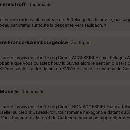
 breistroff
Rodemack
diéval de rodemack, chateau de Puttelange les thionville, passag
és beau panorama sur toute la descente vers faulbach. »
tière Franco-luxembourgeoise
Zoufftgen
EquiLiberté : www.equiliberte.org Circuit ACCESSIBLE aux attelages
bable que vous puissiez l'ouvrir. Suivez alors le sentier, c'est là 
XIIème siècle, l'autre datant du XVIIème siècle, le château de Cust
 Moselle
Rodemack
EquiLiberté : www.equiliberte.org Circuit NON ACCESSIBLE aux attelag
Moselle, au pied d'Usselskirch, tour romane hexagonale datant du X
e. Vous traverserez la forêt de Cattenom pour vous rapprocher des