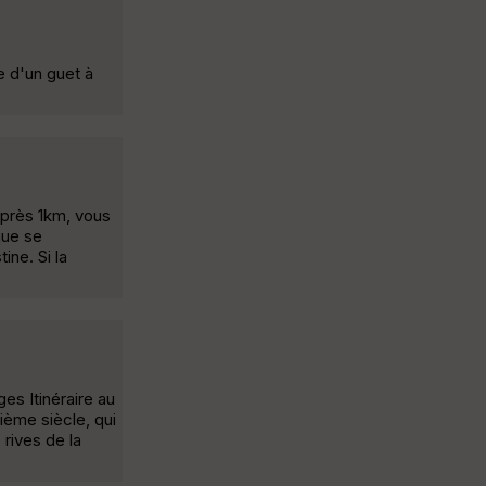
e d'un guet à
 Après 1km, vous
que se
ine. Si la
es Itinéraire au
ième siècle, qui
 rives de la