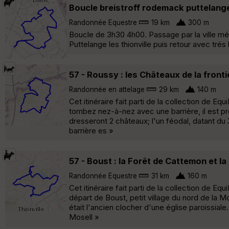
Boucle breistroff rodemack puttelange
Randonnée Equestre
19 km
300 m
Boucle de 3h30 4h00. Passage par la ville mé
Puttelange les thionville puis retour avec tr
57 - Roussy : les Châteaux de la fron
Randonnée en attelage
29 km
140 m
Cet itinéraire fait parti de la collection de 
tombez nez-à-nez avec une barrière, il est pro
dresseront 2 châteaux; l'un féodal, datant du 
barrière es »
57 - Boust : la Forêt de Cattemon et la
Randonnée Equestre
31 km
160 m
Cet itinéraire fait parti de la collection de 
départ de Boust, petit village du nord de la 
était l'ancien clocher d'une église paroissial
Mosell »