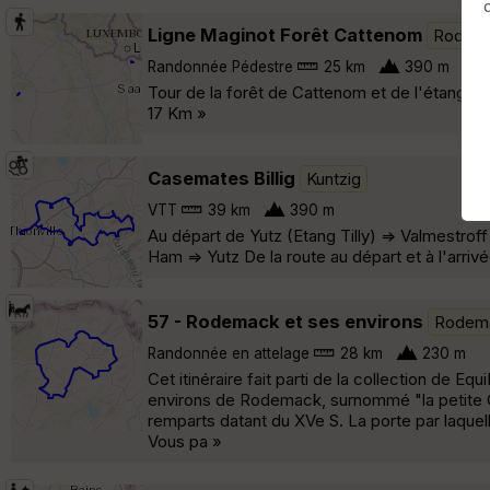
Ligne Maginot Forêt Cattenom
Rodem
Randonnée Pédestre
25 km
390 m
Tour de la forêt de Cattenom et de l'étang d
17 Km »
Casemates Billig
Kuntzig
VTT
39 km
390 m
Au départ de Yutz (Etang Tilly) => Valmestroff
Ham => Yutz De la route au départ et à l'arrivé
57 - Rodemack et ses environs
Rodem
Randonnée en attelage
28 km
230 m
Cet itinéraire fait parti de la collection de E
environs de Rodemack, surnommé "la petite C
remparts datant du XVe S. La porte par laquel
Vous pa »