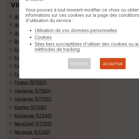
Villes
Vous pouvez à tout moment modifier ce choix ou obten
informations sur ces cookies sur la page des condition
Algrange (57440)
d'utilisation du service :
Angevillers (57440)
Utilisation de vos données personnelles
Audun-le-Tiche (57390)
Cookies
Boulange (57113)
Sites tiers succeptibles d'utiliser des cookies ou a
méthodes de tracking
Entrange (57330)
Escherange (57330)
REFUSER
ACCEPTER
Fameck (57290)
Florange (57190)
Fontoy (57650)
Havange (57650)
Hayange (57700)
Kanfen (57330)
Knutange (57240)
Neufchef (57700)
Nilvange (57240)