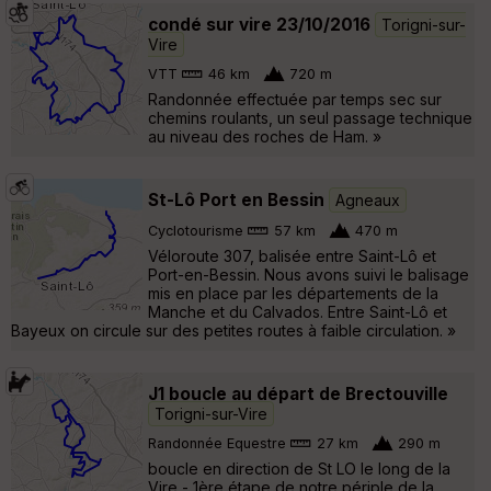
condé sur vire 23/10/2016
Torigni-sur-
Vire
VTT
46 km
720 m
Randonnée effectuée par temps sec sur
chemins roulants, un seul passage technique
au niveau des roches de Ham. »
St-Lô Port en Bessin
Agneaux
Cyclotourisme
57 km
470 m
Véloroute 307, balisée entre Saint-Lô et
Port-en-Bessin. Nous avons suivi le balisage
mis en place par les départements de la
Manche et du Calvados. Entre Saint-Lô et
Bayeux on circule sur des petites routes à faible circulation. »
J1 boucle au départ de Brectouville
Torigni-sur-Vire
Randonnée Equestre
27 km
290 m
boucle en direction de St LO le long de la
Vire - 1ère étape de notre périple de la