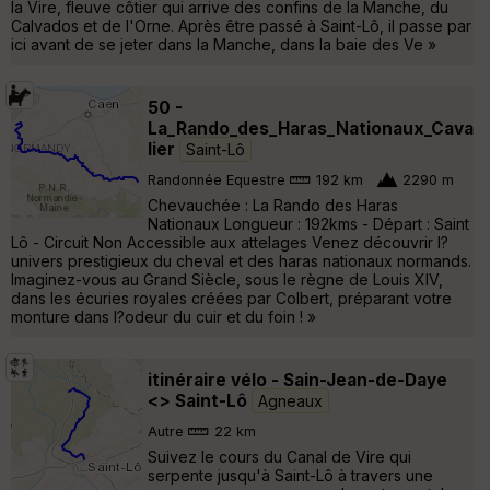
la Vire, fleuve côtier qui arrive des confins de la Manche, du
Calvados et de l'Orne. Après être passé à Saint-Lô, il passe par
ici avant de se jeter dans la Manche, dans la baie des Ve »
50 -
La_Rando_des_Haras_Nationaux_Cava
lier
Saint-Lô
Randonnée Equestre
192 km
2290 m
Chevauchée : La Rando des Haras
Nationaux Longueur : 192kms - Départ : Saint
Lô - Circuit Non Accessible aux attelages Venez découvrir l?
univers prestigieux du cheval et des haras nationaux normands.
Imaginez-vous au Grand Siècle, sous le règne de Louis XIV,
dans les écuries royales créées par Colbert, préparant votre
monture dans l?odeur du cuir et du foin ! »
itinéraire vélo - Sain-Jean-de-Daye
<> Saint-Lô
Agneaux
Autre
22 km
Suivez le cours du Canal de Vire qui
serpente jusqu'à Saint-Lô à travers une