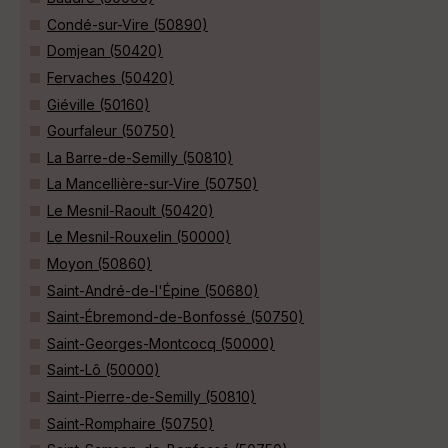
Condé-sur-Vire (50890)
Domjean (50420)
Fervaches (50420)
Giéville (50160)
Gourfaleur (50750)
La Barre-de-Semilly (50810)
La Mancellière-sur-Vire (50750)
Le Mesnil-Raoult (50420)
Le Mesnil-Rouxelin (50000)
Moyon (50860)
Saint-André-de-l'Épine (50680)
Saint-Ébremond-de-Bonfossé (50750)
Saint-Georges-Montcocq (50000)
Saint-Lô (50000)
Saint-Pierre-de-Semilly (50810)
Saint-Romphaire (50750)