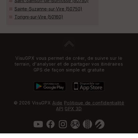
Saint-Samson-de-Bonfossé (50750)
Sainte-Suzanne-sur-Vire (50750)
Torigni-sur-Vire (50160)
VisuGPX vous permet de créer, de suivre sur le
terrain, d'analyser et de partager vos itinéraires
GPS de façon simple et gratuite
© 2026 VisuGPX
Aide
Politique de confidentialité
API
GPX 3D