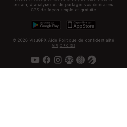
terrain, d'analyser et de partager vos itinéraires
GPS de façon simple et gratuite
© 2026 VisuGPX
Aide
Politique de confidentialité
API
GPX 3D