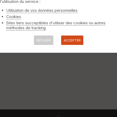
d'utilisation du service :
rigni-sur-Vire
Utilisation de vos données personnelles
Cookies
re - 1ère étape de notre périple de la route des abbayes en Norma
Sites tiers succeptibles d'utiliser des cookies ou autres
méthodes de tracking
REFUSER
ACCEPTER