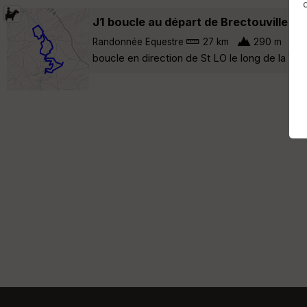
J1 boucle au départ de Brectouville
To
Randonnée Equestre
27 km
290 m
boucle en direction de St LO le long de la Vi