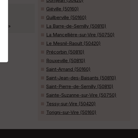
Domjean (50420)
Giéville (50160)
Guilberville (50160)
ndie »
La Barre-de-Semilly (50810)
La Mancellière-sur-Vire (50750)
Le Mesnil-Raoult (50420)
Précorbin (50810)
Rouxeville (50810)
Saint-Amand (50160)
Saint-Jean-des-Baisants (50810)
Saint-Pierre-de-Semilly (50810)
Sainte-Suzanne-sur-Vire (50750)
Tessy-sur-Vire (50420)
Torigni-sur-Vire (50160)