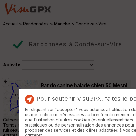
Accueil
>
Randonnées
>
Manche
> Condé-sur-Vire
Randonnées à Condé-sur-Vire
Activité
Rando canine balade chien 50 Mesnil
Raoult
Tessy-sur-Vire
Pour soutenir VisuGPX, faites le b
Randonnée Pédestre
11 km
130 m
Avec Véronique (G.O.) / Lemon, Céline /
En cliquant sur "accepter" vous autorisez l'utilisation 
Andy, Valérie / Willy, Pauline / Raven,
usage technique nécessaires au bon fonctionnement du 
Catherine / Rozi et Tara, Philippe / Mouss, Savane et moi !
que l'utilisation d'autres cookies (éventuellement tiers)
Temps frais mais sec, chemins secs aussi à part un petit
statistiques ou de personnalisation des annonces pour
ruisseau (très peu d'eau) ! Et des chiens qui se sont bien
proposer des services et des offres adaptées à vos c
éclatés (comme d'hab') ! Bref : bonne balade. +217/-214 avant
d'interêt.