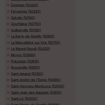
Domjean (50420)
Fervaches (50420)
Giéville (50160)
Gourfaleur (50750)
Guilberville (50160)
La Barre-de-Semilly (50810)
La Mancellière-sur-Vire (50750)
Le Mesnil-Raoult (50420)
Moyon (50860)
Précorbin (50810)
Rouxeville (50810)
Saint-Amand (50160)
Saint-André-de-l'Épine (50680)
Saint-Georges-Montcocq (50000)
Saint-Jean-des-Baisants (50810)
Saint-Lô (50000)
Saint-Pierre-de-Semilly (50810)