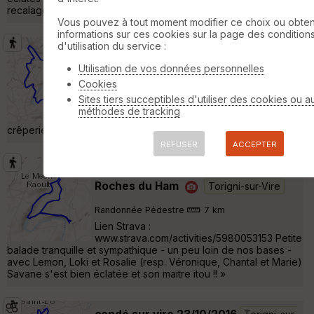
recalage »
Vous pouvez à tout moment modifier ce choix ou obten
informations sur ces cookies sur la page des condition
d'utilisation du service :
Rando Condé-sur-Vire -- Les Roches
de Ham
Condé-sur-Vire
Utilisation de vos données personnelles
Cookies
Randonnée Pédestre
15 km
240 m
Sites tiers succeptibles d'utiliser des cookies ou a
Randonnée pédestre au départ de la base
méthodes de tracking
de Canoé de Condé-sur-Vire . Bonne
crêperie à l'arrivée aux Roches du Ham . »
REFUSER
ACCEPTER
Avec Savane 25 (et les autres) aux
Roches du Ham
Torigni-sur-Vire
Randonnée Pédestre
7 km
Lien Strava :
www.strava.com/activities/5980053153 Petite
balade tranquille et sympathique - un peu loin de nos bases -
avec Lemon, Loki et Rosalie (resp. Véronique, Chantal et Marie)
Savane s'est bien éclatée et son maitre itou !! »