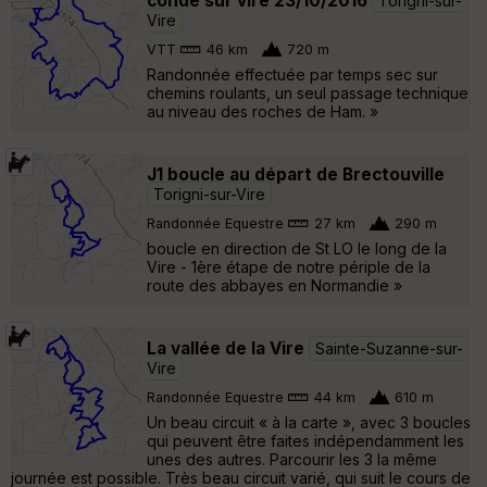
condé sur vire 23/10/2016
Torigni-sur-
Vire
VTT
46 km
720 m
Randonnée effectuée par temps sec sur
chemins roulants, un seul passage technique
au niveau des roches de Ham. »
J1 boucle au départ de Brectouville
Torigni-sur-Vire
Randonnée Equestre
27 km
290 m
boucle en direction de St LO le long de la
Vire - 1ère étape de notre périple de la
route des abbayes en Normandie »
La vallée de la Vire
Sainte-Suzanne-sur-
Vire
Randonnée Equestre
44 km
610 m
Un beau circuit « à la carte », avec 3 boucles
qui peuvent être faites indépendamment les
unes des autres. Parcourir les 3 la même
journée est possible. Très beau circuit varié, qui suit le cours de