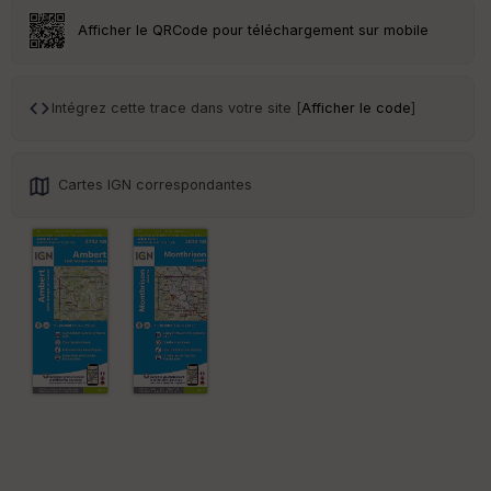
r
Afficher le QRCode pour téléchargement sur mobile
Tr
an
sp
Intégrez cette trace dans votre site [
Afficher le code
]
ar
en
ce
Cartes IGN correspondantes
Po
int
illé
s
S
e
n
s
St
re
et