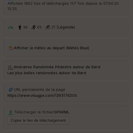
r
Affichée 1892 fois et téléchargée 157 fois depuis le 07.04.20
d
15:25
é
p
ar
t
39
65
21 [
Légende
]
ar
ri
v
Afficher la météo au départ (Météo Blue)
é
e
Itinéraires Randonnée Pédestre autour de
Bard
·
C
Les plus belles randonnées autour de Bard
ou
le
ur
URL permanente de la page
https://www.visugpx.com/1393176205
Télécharger le fichier
GPX
KML
Ep
ai
ss
eu