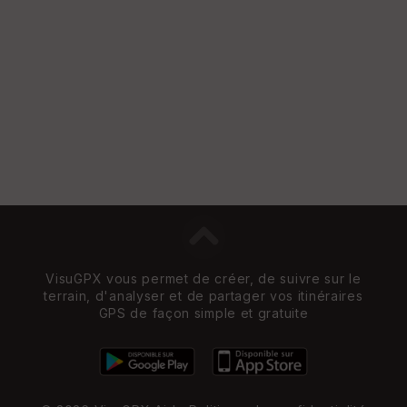
Vi
e
w
VisuGPX vous permet de créer, de suivre sur le
terrain, d'analyser et de partager vos itinéraires
GPS de façon simple et gratuite