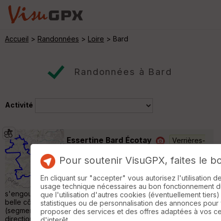
Accueil
>
Randonnées
>
Loire
> Bard
Randonnées à Bard
Activité
Essertine Bard Écotay
Verrières-
en-Forez
Pour soutenir VisuGPX, faites le b
VTT
29 km
830 m
Superbe sentier longeant plusieurs cours
En cliquant sur "accepter" vous autorisez l'utilisation 
d'eau, le Moingt, le Cotayet avant de
usage technique nécessaires au bon fonctionnement du 
s'engouffrer dans les magnifiques gorges du Vizezy. De là, une
que l'utilisation d'autres cookies (éventuellement tiers)
belle côte vous attend, direction Essertines en Châtelneuf
statistiques ou de personnalisation des annonces pour
(segment Strava à ne pas louper). Changement de décors en
proposer des services et des offres adaptées à vos c
direction du très beau village de Bard, où une pause
d'interêt.