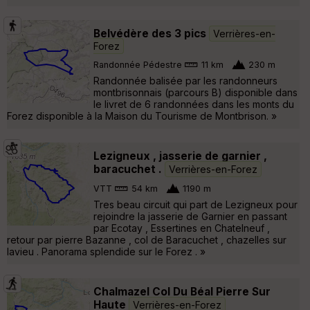
Belvédère des 3 pics
Verrières-en-
Forez
Randonnée Pédestre
11 km
230 m
Randonnée balisée par les randonneurs
montbrisonnais (parcours B) disponible dans
le livret de 6 randonnées dans les monts du
Forez disponible à la Maison du Tourisme de Montbrison. »
Lezigneux , jasserie de garnier ,
baracuchet .
Verrières-en-Forez
VTT
54 km
1190 m
Tres beau circuit qui part de Lezigneux pour
rejoindre la jasserie de Garnier en passant
par Ecotay , Essertines en Chatelneuf ,
retour par pierre Bazanne , col de Baracuchet , chazelles sur
lavieu . Panorama splendide sur le Forez . »
Chalmazel Col Du Béal Pierre Sur
Haute
Verrières-en-Forez