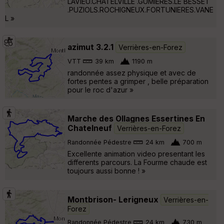
LAVIEU.CHATELVILLE .GUMIERES.LE BESSET
.PUZIOLS.ROCHIGNEUX.FORTUNIERES.VANE
L »
azimut 3.2.1
Verrières-en-Forez
VTT
39 km
1190 m
randonnée assez physique et avec de
fortes pentes a grimper , belle préparation
pour le roc d'azur »
Marche des Ollagnes Essertines En
Chatelneuf
Verrières-en-Forez
Randonnée Pédestre
24 km
700 m
Excellente animation video presentant les
differents parcours. La Fourme chaude est
toujours aussi bonne ! »
Montbrison- Lerigneux
Verrières-en-
Forez
Randonnée Pédestre
24 km
730 m