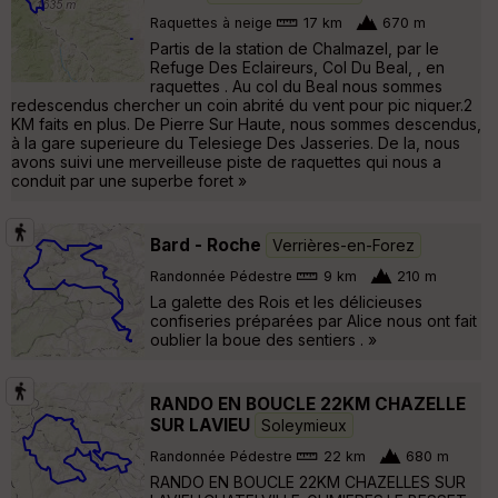
Raquettes à neige
17 km
670 m
Partis de la station de Chalmazel, par le
Refuge Des Eclaireurs, Col Du Beal, , en
raquettes . Au col du Beal nous sommes
redescendus chercher un coin abrité du vent pour pic niquer.2
KM faits en plus. De Pierre Sur Haute, nous sommes descendus,
à la gare superieure du Telesiege Des Jasseries. De la, nous
avons suivi une merveilleuse piste de raquettes qui nous a
conduit par une superbe foret »
Bard - Roche
Verrières-en-Forez
Randonnée Pédestre
9 km
210 m
La galette des Rois et les délicieuses
confiseries préparées par Alice nous ont fait
oublier la boue des sentiers . »
RANDO EN BOUCLE 22KM CHAZELLE
SUR LAVIEU
Soleymieux
Randonnée Pédestre
22 km
680 m
RANDO EN BOUCLE 22KM CHAZELLES SUR