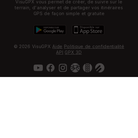
VisuGPX vous permet de créer, de suivre sur le
terrain, d'analyser et de partager vos itinéraires
GPS de façon simple et gratuite
© 2026 VisuGPX
Aide
Politique de confidentialité
API
GPX 3D