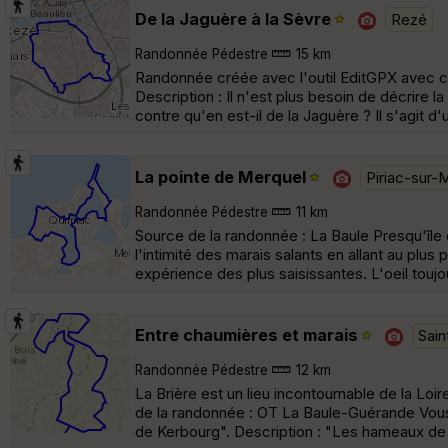
De la Jaguère à la Sèvre
Rezé
Randonnée Pédestre
15 km
Randonnée créée avec l'outil EditGPX avec com
Description : Il n'est plus besoin de décrire la
contre qu'en est-il de la Jaguère ? Il s'agit 
La pointe de Merquel
Piriac-sur-
Randonnée Pédestre
11 km
Source de la randonnée : La Baule Presqu'îl
l'intimité des marais salants en allant au plus
expérience des plus saisissantes. L'oeil toujou
Entre chaumières et marais
Sai
Randonnée Pédestre
12 km
La Brière est un lieu incontournable de la Loir
de la randonnée : OT La Baule-Guérande Vou
de Kerbourg". Description : "Les hameaux de 