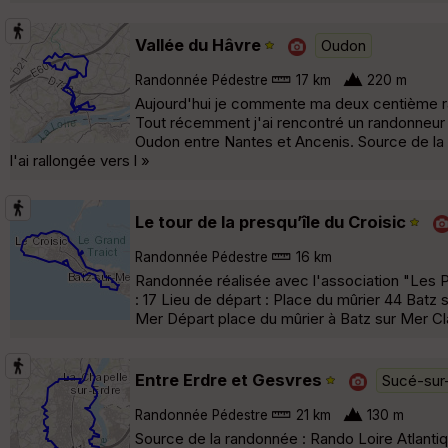
Vallée du Hâvre
Oudon
Randonnée Pédestre
17 km
220 m
Aujourd'hui je commente ma deux centième ran
Tout récemment j'ai rencontré un randonneur
Oudon entre Nantes et Ancenis. Source de la r
l'ai rallongée vers l »
Le tour de la presqu’île du Croisic
Randonnée Pédestre
16 km
Randonnée réalisée avec l'association "Les P
: 17 Lieu de départ : Place du mûrier 44 Batz 
Mer Départ place du mûrier à Batz sur Mer Cla
Entre Erdre et Gesvres
Sucé-sur
Randonnée Pédestre
21 km
130 m
Source de la randonnée : Rando Loire Atlanti