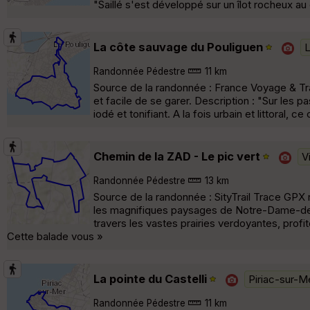
"Saillé s'est développé sur un îlot rocheux au
La côte sauvage du Pouliguen
L
Randonnée Pédestre
11 km
Source de la randonnée : France Voyage & Tr
et facile de se garer. Description : "Sur les
iodé et tonifiant. A la fois urbain et littoral,
Chemin de la ZAD - Le pic vert
V
Randonnée Pédestre
13 km
Source de la randonnée : SityTrail Trace GPX
les magnifiques paysages de Notre-Dame-des
travers les vastes prairies verdoyantes, prof
Cette balade vous »
La pointe du Castelli
Piriac-sur-M
Randonnée Pédestre
11 km