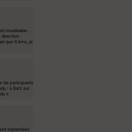
t inoubliable.
 direction
ait que 6 kms, je
e de participants
du : à Batz sur
 du »
sont implantées