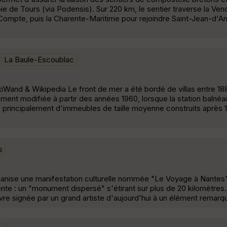
oie de Tours (via Podensis). Sur 220 km, le sentier traverse la Ve
ompte, puis la Charente-Maritime pour rejoindre Saint-Jean-d'Ang
La Baule-Escoublac
ikiWand & Wikipedia Le front de mer a été bordé de villas entre 1
ment modifiée à partir des années 1960, lorsque la station balnéai
é principalement d'immeubles de taille moyenne construits après 1
s
rganise une manifestation culturelle nommée "Le Voyage à Nantes".
te : un "monument dispersé" s'étirant sur plus de 20 kilomètres.
vre signée par un grand artiste d'aujourd'hui à un élément remarq