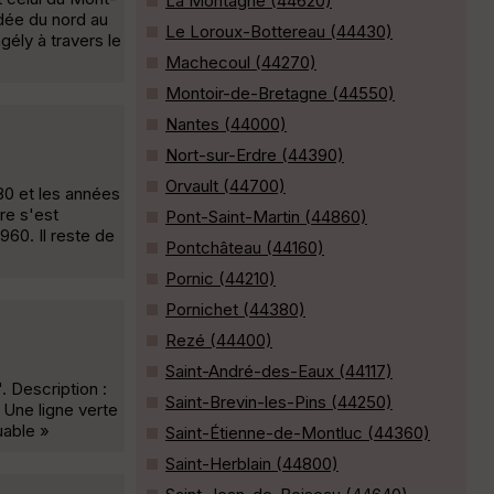
La Montagne (44620)
ndée du nord au
Le Loroux-Bottereau (44430)
ély à travers le
Machecoul (44270)
Montoir-de-Bretagne (44550)
Nantes (44000)
Nort-sur-Erdre (44390)
Orvault (44700)
880 et les années
re s'est
Pont-Saint-Martin (44860)
960. Il reste de
Pontchâteau (44160)
Pornic (44210)
Pornichet (44380)
Rezé (44400)
Saint-André-des-Eaux (44117)
 Description :
Saint-Brevin-les-Pins (44250)
 Une ligne verte
uable »
Saint-Étienne-de-Montluc (44360)
Saint-Herblain (44800)