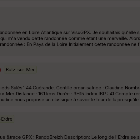
donnée en Loire Atlantique sur VisuGPX. Je souhaitais qu'elle soi
 qui m'a vendu cette randonnée comme étant une merveille. Alors
andonnée : En Pays de la Loire Initialement cette randonnée ne f
Batz-sur-Mer
ieds Salés" 44 Guérande. Gentille organisatrice : Claudine Nombr
sur Mer Distance : 16.1 kms Durée : 3H15 Index IBP : 41 Compte ren
udine nous propose un classique à savoir le tour de la presqu'île
-Erdre
que &trace GPX : RandoBreizh Description: Le long de l'Erdre se 