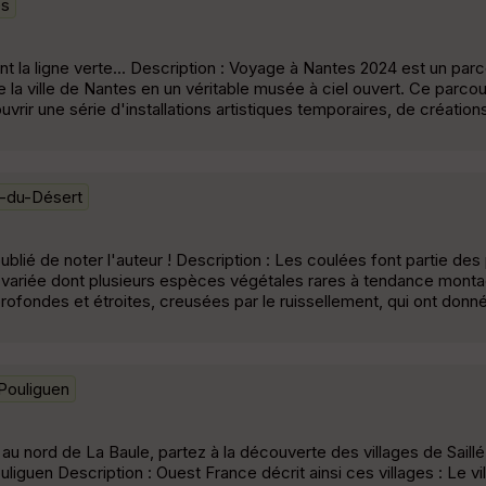
es
nt la ligne verte... Description : Voyage à Nantes 2024 est un parc
e la ville de Nantes en un véritable musée à ciel ouvert. Ce parcou
uvrir une série d'installations artistiques temporaires, de création
-du-Désert
oublié de noter l'auteur ! Description : Les coulées font partie de
ion variée dont plusieurs espèces végétales rares à tendance mont
profondes et étroites, creusées par le ruissellement, qui ont donn
Pouliguen
 au nord de La Baule, partez à la découverte des villages de Saillé,
iguen Description : Ouest France décrit ainsi ces villages : Le vill