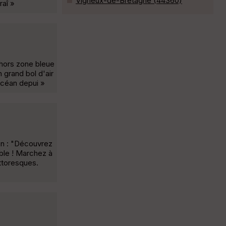
Vigneux-de-Bretagne (44360)
raî »
 hors zone bleue
 grand bol d'air
'océan depui »
on : "Découvrez
ble ! Marchez à
ittoresques.