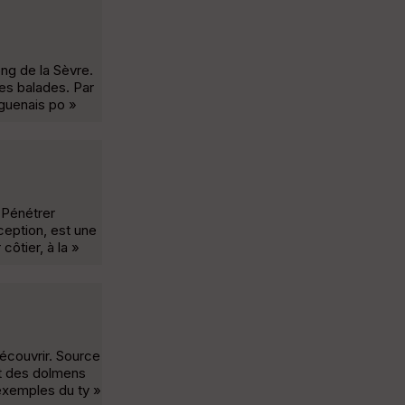
ng de la Sèvre.
tres balades. Par
uguenais po »
"Pénétrer
xception, est une
côtier, à la »
découvrir. Source
t des dolmens
exemples du ty »