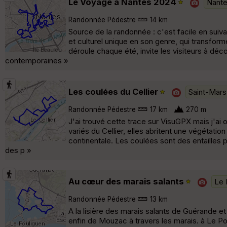
Le Voyage à Nantes 2024
Nant
Randonnée Pédestre
14 km
Source de la randonnée : c'est facile en suiva
et culturel unique en son genre, qui transform
déroule chaque été, invite les visiteurs à déco
contemporaines »
Les coulées du Cellier
Saint-Mars
Randonnée Pédestre
17 km
270 m
J'ai trouvé cette trace sur VisuGPX mais j'ai 
variés du Cellier, elles abritent une végétat
continentale. Les coulées sont des entailles 
des p »
Au cœur des marais salants
Le 
Randonnée Pédestre
13 km
A la lisière des marais salants de Guérande et
enfin de Mouzac à travers les marais. à Le Poul