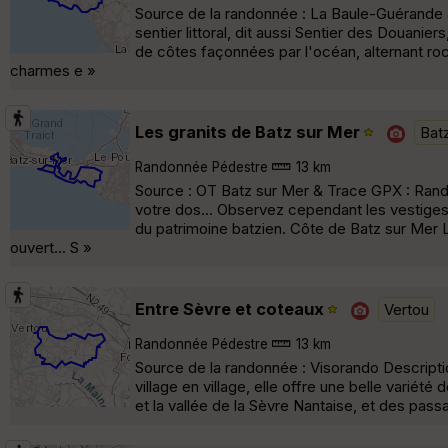
Source de la randonnée : La Baule-Guérande 
sentier littoral, dit aussi Sentier des Douanie
de côtes façonnées par l'océan, alternant ro
charmes e »
Les granits de Batz sur Mer
Bat
Randonnée Pédestre
13 km
Source : OT Batz sur Mer & Trace GPX : Rando
votre dos... Observez cependant les vestiges 
du patrimoine batzien. Côte de Batz sur Mer L
ouvert... S »
Entre Sèvre et coteaux
Vertou
Randonnée Pédestre
13 km
Source de la randonnée : Visorando Descripti
village en village, elle offre une belle variét
et la vallée de la Sèvre Nantaise, et des pas