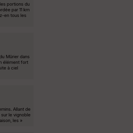
es portions du
bordée par 11 km
z-en tous les
 du Mûrier dans
n élément fort
te à ciel
mins. Allant de
 sur le vignoble
ison, les »