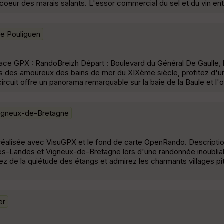
 coeur des marais salants. L'essor commercial du sel et du vin ent
e Pouliguen
ace GPX : RandoBreizh Départ : Boulevard du Général De Gaulle,
 pas des amoureux des bains de mer du XIXème siècle, profitez d'un
 ce circuit offre un panorama remarquable sur la baie de la Baule et l
igneux-de-Bretagne
 réalisée avec VisuGPX et le fond de carte OpenRando. Descripti
-Landes et Vigneux-de-Bretagne lors d'une randonnée inoublia
itez de la quiétude des étangs et admirez les charmants villages p
er