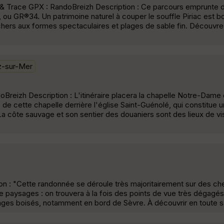
& Trace GPX : RandoBreizh Description : Ce parcours emprunte d
rs, ou GR®34. Un patrimoine naturel à couper le souffle Piriac est 
chers aux formes spectaculaires et plages de sable fin. Découvre
z-sur-Mer
Breizh Description : L'itinéraire placera la chapelle Notre-Dame
de cette chapelle derrière l'église Saint-Guénolé, qui constitue u
a côte sauvage et son sentier des douaniers sont des lieux de visi
on : "Cette randonnée se déroule très majoritairement sur des che
é de paysages : on trouvera à la fois des points de vue très dégagés
sages boisés, notamment en bord de Sèvre. À découvrir en toute sa