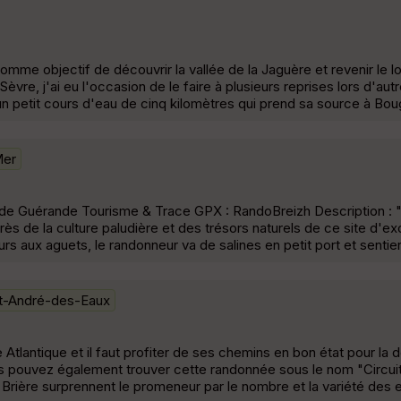
me objectif de découvrir la vallée de la Jaguère et revenir le lo
 Sèvre, j'ai eu l'occasion de le faire à plusieurs reprises lors d'au
d'un petit cours d'eau de cinq kilomètres qui prend sa source à Bo
Mer
e de Guérande Tourisme & Trace GPX : RandoBreizh Description : 
 près de la culture paludière et des trésors naturels de ce site d'e
rs aux aguets, le randonneur va de salines en petit port et sentier 
nt-André-des-Eaux
e Atlantique et il faut profiter de ses chemins en bon état pour la 
s pouvez également trouver cette randonnée sous le nom "Circui
Brière surprennent le promeneur par le nombre et la variété des 