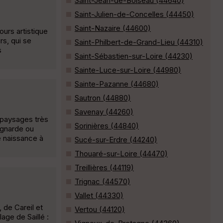
Saint-Jean-de-Boiseau (44640)
Saint-Julien-de-Concelles (44450)
Saint-Nazaire (44600)
ours artistique
rs, qui se
Saint-Philbert-de-Grand-Lieu (44310)
s
Saint-Sébastien-sur-Loire (44230)
Sainte-Luce-sur-Loire (44980)
Sainte-Pazanne (44680)
Sautron (44880)
Savenay (44260)
s paysages très
Sorinières (44840)
agnarde ou
é naissance à
Sucé-sur-Erdre (44240)
Thouaré-sur-Loire (44470)
Treillières (44119)
Trignac (44570)
Vallet (44330)
 de Careil et
Vertou (44120)
age de Saillé :